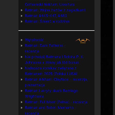
Gothamski Nokturn: Uwertura
Batman: Wojna żartów z zagadkami
Batman #445-447, #480
Batman: Śmierć w rodzinie
Wątpliwość
Batman: Dark Patterns –
recenzja
Nie prześpij Batmana i Robina P. K.
Johnsona + zimny jak lód bonus
Najlepsze komiksy związane z
Batmanem 2025 (Polska i USA)
Batman Arkham: Clayface – recenzja,
prezentacja
Batman i ukryty skarb Berniego
Wrightsona
Batman: Full Moon (Pełnia) – recenzja
Batman and Robin: Memento –
recenzja