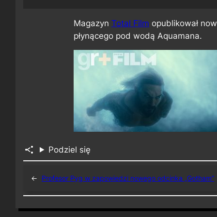
Magazyn
Total Film
opublikował now
płynącego pod wodą Aquamana.
Podziel się
←
Profesor Pyg w zapowiedzi nowego odcinka „Gotham”