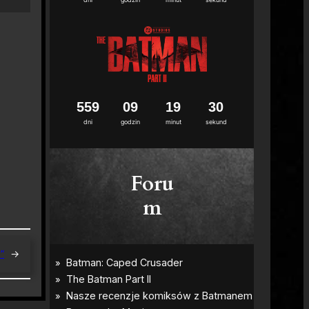
5
5
9
0
9
1
9
2
9
dni
godzin
minut
sekund
Foru
m
”
→