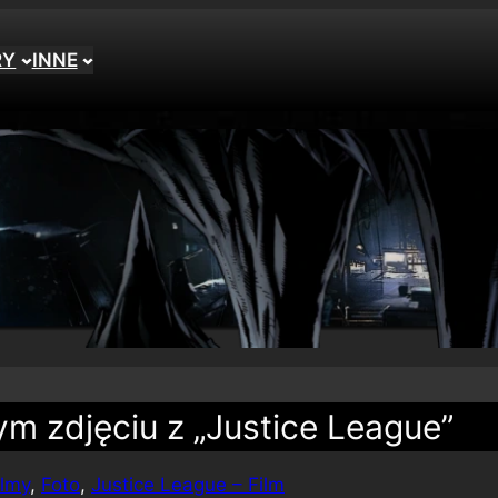
RY
INNE
 zdjęciu z „Justice League”
ilmy
, 
Foto
, 
Justice League – Film