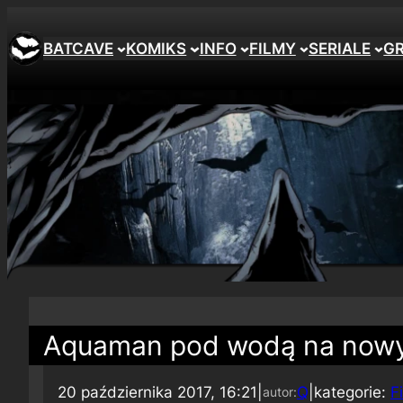
BATCAVE
KOMIKS
INFO
FILMY
SERIALE
G
Aquaman pod wodą na nowym
20 października 2017, 16:21
|
Q
|
kategorie:
F
autor: