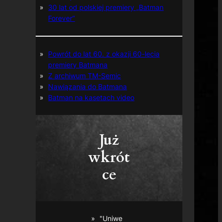
30 lat od polskiej premiery „Batman
Forever”
Powrót do lat 60. z okazji 60-lecia
premiery Batmana
Z archiwum TM-Semic
Nawiązania do Batmana
Batman na kasetach video
Już
wkrót
ce
"Uniwe