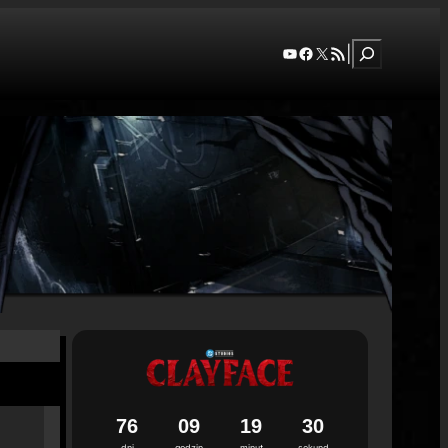
Szukaj
YouTube
Facebook
X
RSS Feed
|
7
6
0
9
1
9
2
9
dni
godzin
minut
sekund