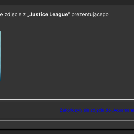
e zdjęcie z
„Justice League”
prezentującego
Zakończyły się zdjęcia do „Aquamana