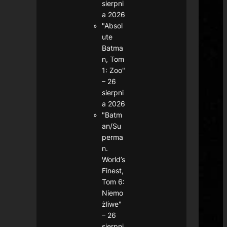
sierpni
a 2026
"Absol
ute
Batma
n, Tom
1: Zoo"
– 26
sierpni
a 2026
"Batm
an/Su
perma
n.
World’s
Finest,
Tom 6:
Niemo
żliwe"
– 26
sierpni