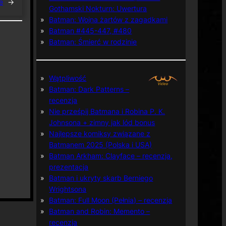
e
→
Gothamski Nokturn: Uwertura
Batman: Wojna żartów z zagadkami
Batman #445-447, #480
Batman: Śmierć w rodzinie
Wątpliwość
Batman: Dark Patterns –
recenzja
Nie prześpij Batmana i Robina P. K.
Johnsona + zimny jak lód bonus
Najlepsze komiksy związane z
Batmanem 2025 (Polska i USA)
Batman Arkham: Clayface – recenzja,
prezentacja
Batman i ukryty skarb Berniego
Wrightsona
Batman: Full Moon (Pełnia) – recenzja
Batman and Robin: Memento –
recenzja