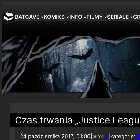
BATCAVE
KOMIKS
INFO
FILMY
SERIALE
G
Czas trwania „Justice Leagu
24 października 2017, 01:00
|
Q
|
kategorie:
F
autor: