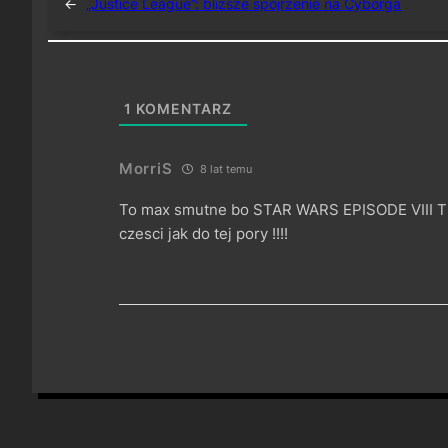
←
„Justice League”: bliższe spojrzenie na Cyborga
1
KOMENTARZ
MorriS
8 lat temu
To max smutne bo STAR WARS EPISODE VIII T
czesci jak do tej pory !!!!