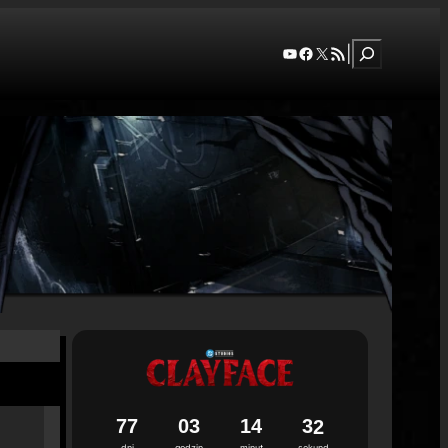
Szukaj
YouTube
Facebook
X
RSS Feed
|
7
7
0
3
1
4
3
1
dni
godzin
minut
sekund