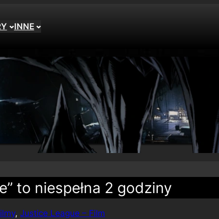
RY
INNE
e” to niespełna 2 godziny
ilmy
, 
Justice League – Film