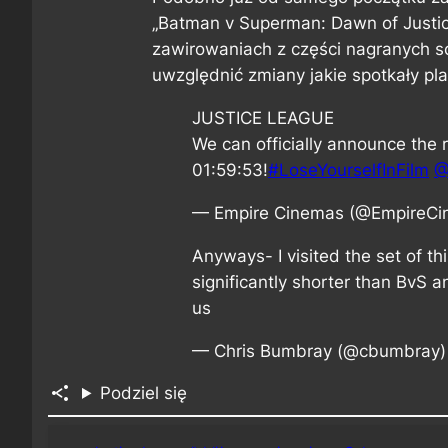
„Batman v Superman: Dawn of Justice
zawirowaniach z części nagranych 
uwzględnić zmiany jakie spotkały pl
JUSTICE LEAGUE
We can officially announce the 
01:59:53!
#LoseYourselfInFilm
@
— Empire Cinemas (@EmpireC
Anyways- I visited the set of t
significantly shorter than BvS 
us
— Chris Bumbray (@cbumbray
Podziel się