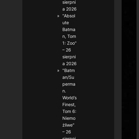
sierpni
a 2026
"Absol
ute
Batma
n, Tom
1: Zoo"
– 26
sierpni
a 2026
"Batm
an/Su
perma
n.
World’s
Finest,
Tom 6:
Niemo
żliwe"
– 26
sierpni