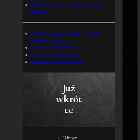
30 lat od polskiej premiery „Batman
Forever”
Powrót do lat 60. z okazji 60-lecia
premiery Batmana
Z archiwum TM-Semic
Nawiązania do Batmana
Batman na kasetach video
Już
wkrót
ce
"Uniwe