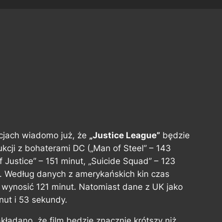
cjach wiadomo już, że
„Justice League”
będzie
kcji z bohaterami DC („Man of Steel” – 143
Justice” – 151 minut, „Suicide Squad” – 123
. Według danych z amerykańskich kin czas
 wynosić 121 minut. Natomiast dane z UK jako
nut i 53 sekundy.
ładano, że film będzie znacznie krótszy niż