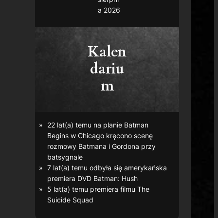
a 2026
Kalen
dariu
m
22 lat(a) temu na planie
Batman
Begins
w Chicago kręcono scenę
rozmowy Batmana i Gordona przy
batsygnale
7 lat(a) temu odbyła się amerykańska
premiera DVD
Batman: Hush
5 lat(a) temu premiera filmu
The
Suicide Squad