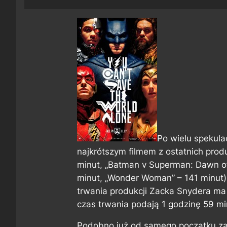
Po wielu spekula
najkrótszym filmem z ostatnich produ
minut, „Batman v Superman: Dawn of 
minut, „Wonder Woman” – 141 minut)
trwania produkcji Zacka Snydera ma
czas trwania podają 1 godzinę 59 mi
Podobno już od samego początku zak