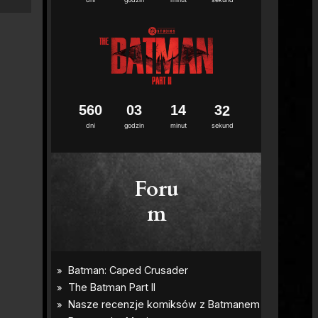
5
6
0
0
3
1
4
3
1
dni
godzin
minut
sekund
Foru
m