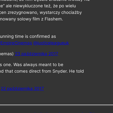
” ale niewykluczone też, że po wielu
scen zrezygnowano, wystarczy chociażby
anowany solowy film z Flashem.
running time is confirmed as
EmpireCinemas
@justiceleagueuk
inemas)
23 października 2017
his one. Was always meant to be
and that comes direct from Snyder. He told
)
22 października 2017