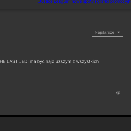
„Justice League”: nowe spoty i grafiki promocyjn
Najstarsze
HE LAST JEDI ma byc najdluzszym z wszystkich