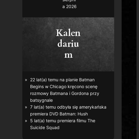
a 2026
Kalen
dariu
m
22 lat(a) temu na planie
Batman
Begins
w Chicago kręcono scenę
rozmowy Batmana i Gordona przy
batsygnale
7 lat(a) temu odbyła się amerykańska
premiera DVD
Batman: Hush
5 lat(a) temu premiera filmu
The
Suicide Squad