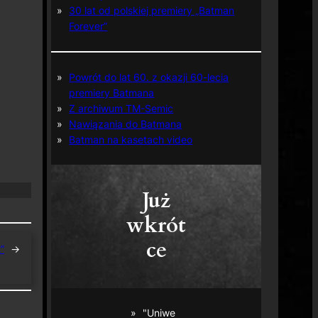
30 lat od polskiej premiery „Batman
Forever”
Powrót do lat 60. z okazji 60-lecia
premiery Batmana
Z archiwum TM-Semic
Nawiązania do Batmana
Batman na kasetach video
Już
wkrót
ce
”
→
"Uniwe