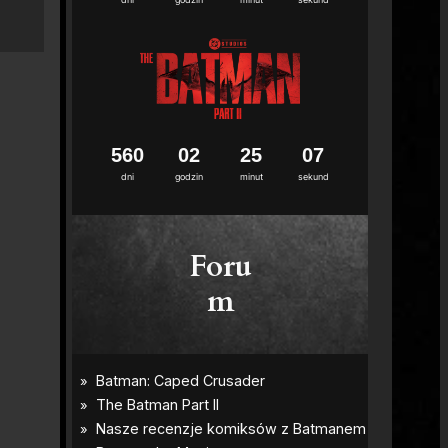
5
6
0
0
2
2
5
0
6
dni
godzin
minut
sekund
Foru
m