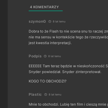
4
KOMENTARZY
szymonG
8 lat temu
Dobra to że Flash to nie scena snu to raczej z
nie ma sensu w kontekście tego że rzeczywiści
jest kwestia interpretacji.
Podpis
8 lat temu
EEEEEE Tam teraz będzie w nieskończoność S
Snyder powiedział. Snyder zinterpretował.
KOGO TO OBCHODZI?
Plastic
8 lat temu
Mnie to obchodzi. Lubię ten film i cieszą mni