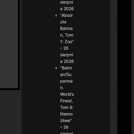
sierpni
a 2026
"Absol
ute
Batma
n, Tom
1: Zoo"
– 26
sierpni
a 2026
"Batm
an/Su
perma
n.
World’s
Finest,
Tom 6:
Niemo
żliwe"
– 26
sierpni