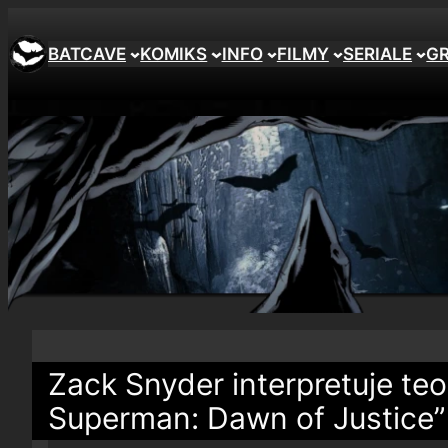
BATCAVE
KOMIKS
INFO
FILMY
SERIALE
G
Zack Snyder interpretuje te
Superman: Dawn of Justice”