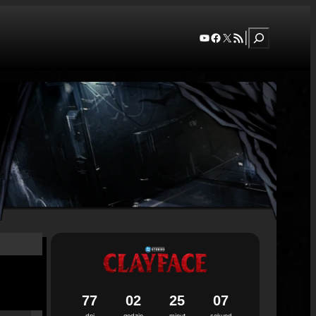
Szukaj
YouTube
Facebook
X
RSS Feed
|
7
7
0
2
2
5
0
6
dni
godzin
minut
sekund