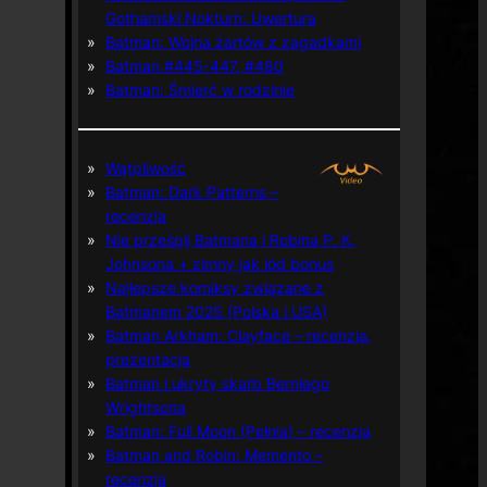
Gothamski Nokturn: Uwertura
Batman: Wojna żartów z zagadkami
Batman #445-447, #480
Batman: Śmierć w rodzinie
Wątpliwość
Batman: Dark Patterns –
recenzja
Nie prześpij Batmana i Robina P. K.
Johnsona + zimny jak lód bonus
Najlepsze komiksy związane z
Batmanem 2025 (Polska i USA)
Batman Arkham: Clayface – recenzja,
prezentacja
Batman i ukryty skarb Berniego
Wrightsona
Batman: Full Moon (Pełnia) – recenzja
Batman and Robin: Memento –
recenzja