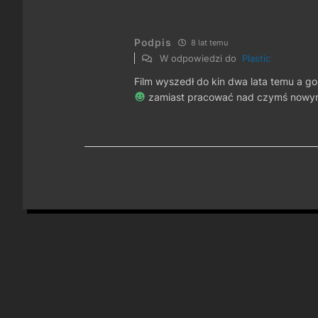
Podpis
8 lat temu
W odpowiedzi do
Plastic
Film wyszedł do kin dwa lata temu a goś
zamiast pracować nad czymś nowy