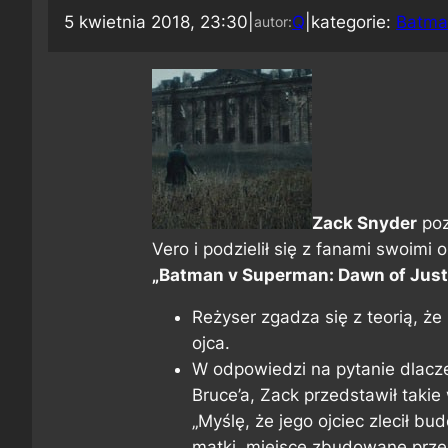
5 kwietnia 2018, 23:30
|
Q
|
kategorie:
Batma
autor:
Zack Snyder
poz
Vero i podzielił się z fanami swoimi 
„Batman v Superman: Dawn of Just
Reżyser zgadza się z teorią, że
ojca.
W odpowiedzi na pytanie dlacz
Bruce’a, Zack przedstawił takie
„Myślę, że jego ojciec zlecił 
matki, miejsce zbudowane przez 