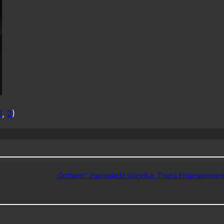
1
,
2
)
„Gotham”: zapowiedź odcinka „That’s Entertainment