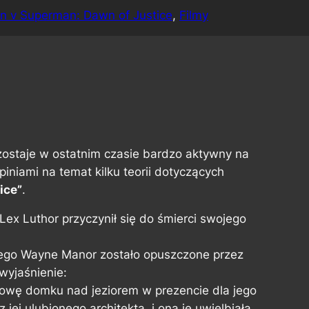
n v Superman: Dawn of Justice
, 
Filmy
ostaje w ostatnim czasie bardzo aktywny na
opiniami na temat kilku teorii dotyczących
ice”
.
 Lex Luthor przyczynił się do śmierci swojego
ego Wayne Manor zostało opuszczone przez
 wyjaśnienie:
budowę domku nad jeziorem w prezencie dla jego
jej ulubionego architekta, i ona je uwielbiała.