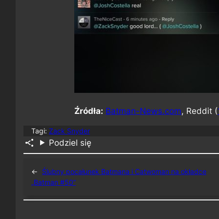
Źródła:
Batman-News.com
, Reddit (
Tagi:
Zack Snyder
Podziel się
←
Ślubny pocałunek Batmana i Catwoman na okładce
„Batman #50”