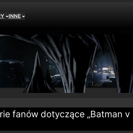
RY
INNE
orie fanów dotyczące „Batman v