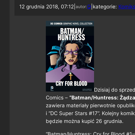
12 grudnia 2018, 07:12
|
Q
|
kategorie:
Komik
autor:
Dzisiaj do sprzed
Comics –
“Batman/Huntress: Żądza
zawiera materiały pierwotnie opubli
i “DC Super Stars #17”. Kolejny kom
będzie można kupić 26 grudnia.
“Batman/Huntress: Cry for Blood #1-