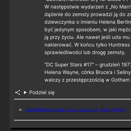
W następstwie wydarzeń z „No Man’s L
dążenie do zemsty prowadzi ją do z
dziewczynka o imieniu Helena Berti
być jedynym sposobem, w jaki mężc
ją przy życiu. Ale nawet jeśli uda mu
nakierować. W końcu tylko Huntress
sprawiedliwości lub drogę zemsty.
“DC Super Stars #17” – grudzień 197
Helena Wayne, córka Bruce’a i Selin
walczy z przestępczością w Gotham 
Podziel się
←
Chris Messina zagra Victora Zsasza w „Birds of Prey”