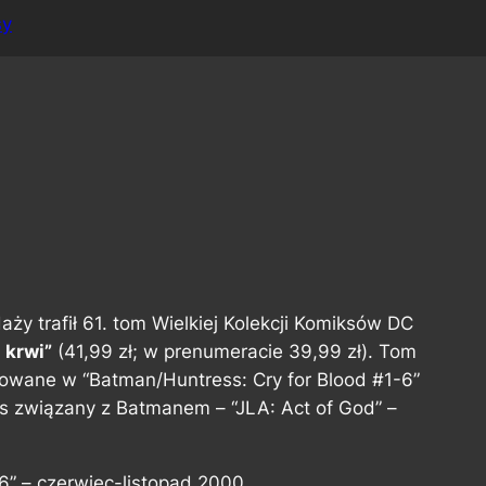
sy
aży trafił 61. tom Wielkiej Kolekcji Komiksów DC
 krwi”
(41,99 zł; w prenumeracie 39,99 zł). Tom
kowane w “Batman/Huntress: Cry for Blood #1-6”
iks związany z Batmanem – “JLA: Act of God” –
6” – czerwiec-listopad 2000