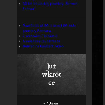
30 lat od polskiej premiery „Batman
Forever”
Powrót do lat 60. z okazji 60-lecia
premiery Batmana
Z archiwum TM-Semic
Nawiązania do Batmana
Batman na kasetach video
Już
wkrót
ce
"Uniwe