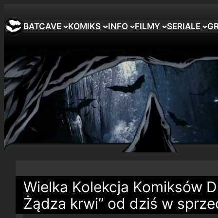
BATCAVE
KOMIKS
INFO
FILMY
SERIALE
G
Wielka Kolekcja Komiksów 
Żądza krwi” od dziś w sprz