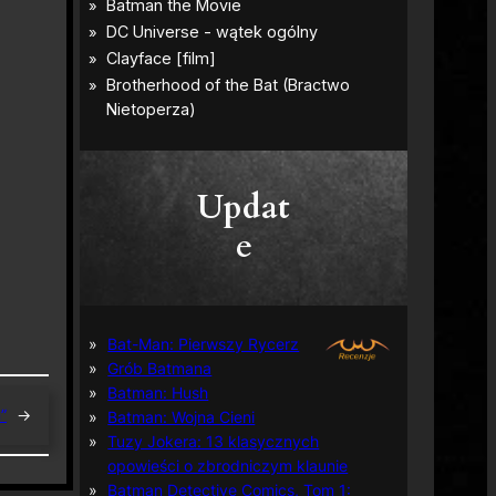
Updat
e
Bat-Man: Pierwszy Rycerz
Grób Batmana
Batman: Hush
”
→
Batman: Wojna Cieni
Tuzy Jokera: 13 klasycznych
opowieści o zbrodniczym klaunie
Batman Detective Comics, Tom 1: