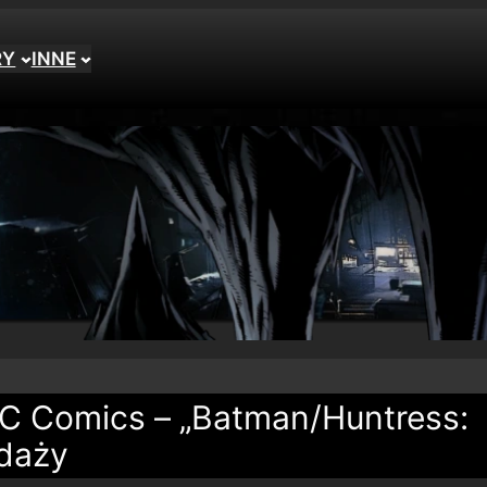
RY
INNE
DC Comics – „Batman/Huntress:
edaży