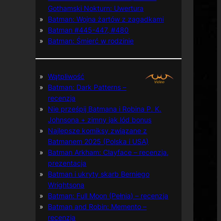
Gothamski Nokturn: Uwertura
Batman: Wojna żartów z zagadkami
Batman #445-447, #480
Batman: Śmierć w rodzinie
Wątpliwość
Batman: Dark Patterns –
recenzja
Nie prześpij Batmana i Robina P. K.
Johnsona + zimny jak lód bonus
Najlepsze komiksy związane z
Batmanem 2025 (Polska i USA)
Batman Arkham: Clayface – recenzja,
prezentacja
Batman i ukryty skarb Berniego
Wrightsona
Batman: Full Moon (Pełnia) – recenzja
Batman and Robin: Memento –
recenzja