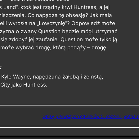
and”, ktoś jest rządny krwi Huntress, a jej
niszczenia. Co napędza tę obsesję? Jak mała
nelli wyrosła na „Łowczynię”? Odpowiedź może
zyzna o zwany Question będzie mógł utrzymać
 się zdobyć jej zaufanie, Question może tylko ją
 może wybrać drogę, którą podąży – drogę
7
y Kyle Wayne, napędzana żałobą i zemstą,
City jako Huntress.
Opisy pierwszych odcinków 5. sezonu „Gotham