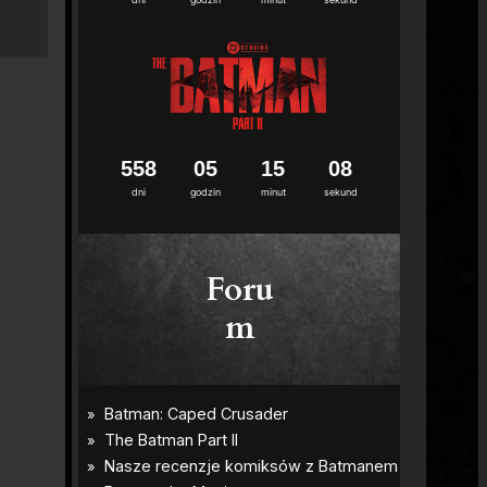
5
5
8
0
5
1
5
0
7
dni
godzin
minut
sekund
Foru
m