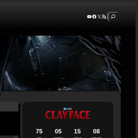
Szukaj
YouTube
Facebook
X
RSS Feed
|
7
5
0
5
1
5
0
7
dni
godzin
minut
sekund