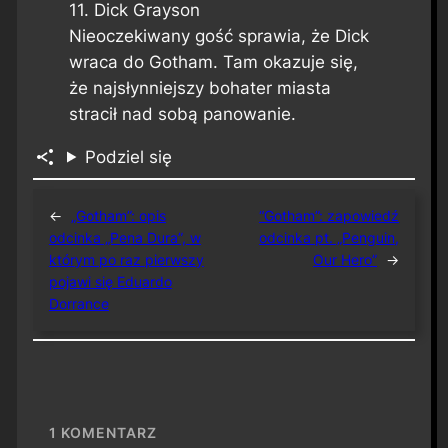
11. Dick Grayson
Nieoczekiwany gość sprawia, że Dick
wraca do Gotham. Tam okazuje się,
że najsłynniejszy bohater miasta
stracił nad sobą panowanie.
Podziel się
←
„Gotham”: opis
“Gotham”: zapowiedź
odcinka „Pena Dura”, w
odcinka pt. „Penguin,
którym po raz pierwszy
Our Hero”
→
pojawi się Eduardo
Dorrance
1
KOMENTARZ