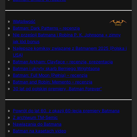
Wątpliwość
Batman: Dark Patterns – recenzja
Nie prześpij Batmana i Robina P. K. Johnsona + zimny
jak lód bonus
Najlepsze komiksy związane z Batmanem 2025 (Polska i
USA)
Batman Arkham: Clayface – recenzja, prezentacja
Batman i ukryty skarb Berniego Wrightsona
Batman: Full Moon (Pełnia) – recenzja
Batman and Robin: Memento – recenzja
30 lat od polskiej premiery „Batman Forever”
Powrót do lat 60. z okazji 60-lecia premiery Batmana
Z archiwum TM-Semic
Nawiązania do Batmana
Batman na kasetach video