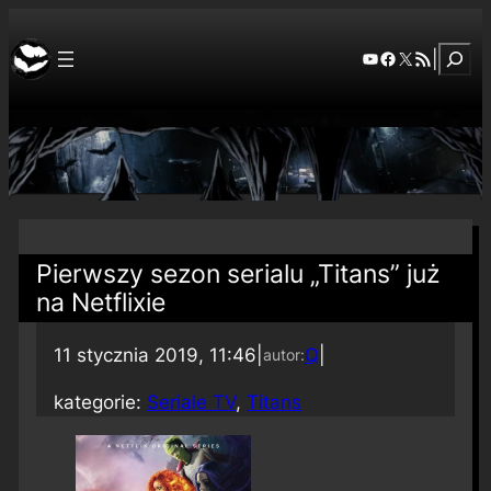
Szuka
YouTube
Facebook
X
RSS Feed
|
Pierwszy sezon serialu „Titans” już
na Netflixie
11 stycznia 2019, 11:46
|
Q
|
autor:
kategorie:
Seriale TV
, 
Titans