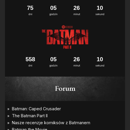
7
5
0
5
2
6
1
0
dni
godzin
minut
sekund
5
5
8
0
5
2
6
1
0
dni
godzin
minut
sekund
Forum