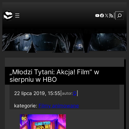
Szuka
YouTube
Facebook
X
RSS Feed
|
„Młodzi Tytani: Akcja! Film” w
sierpniu w HBO
22 lipca 2019, 15:55
|
Q
|
autor:
kategorie:
Filmy animowane