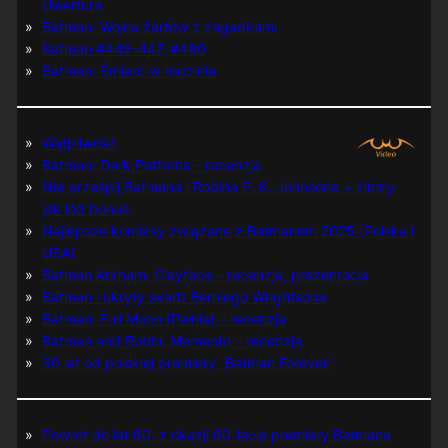
Uwertura
Batman: Wojna żartów z zagadkami
Batman #445-447, #480
Batman: Śmierć w rodzinie
Wątpliwość
Batman: Dark Patterns – recenzja
Nie prześpij Batmana i Robina P. K. Johnsona + zimny
jak lód bonus
Najlepsze komiksy związane z Batmanem 2025 (Polska i
USA)
Batman Arkham: Clayface – recenzja, prezentacja
Batman i ukryty skarb Berniego Wrightsona
Batman: Full Moon (Pełnia) – recenzja
Batman and Robin: Memento – recenzja
30 lat od polskiej premiery „Batman Forever”
Powrót do lat 60. z okazji 60-lecia premiery Batmana