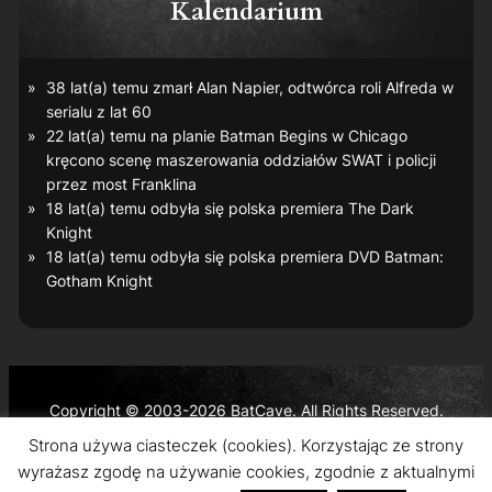
Kalendarium
38 lat(a) temu zmarł Alan Napier, odtwórca roli Alfreda w
serialu z lat 60
22 lat(a) temu na planie
Batman Begins
w Chicago
kręcono scenę maszerowania oddziałów SWAT i policji
przez most Franklina
18 lat(a) temu odbyła się polska premiera
The Dark
Knight
18 lat(a) temu odbyła się polska premiera DVD
Batman:
Gotham Knight
Copyright © 2003-2026 BatCave. All Rights Reserved.
Batman and all related characters and elements are the
Strona używa ciasteczek (cookies). Korzystając ze strony
trademarks of © DC Comics and Warner Bros. Entertainment
wyrażasz zgodę na używanie cookies, zgodnie z aktualnymi
Inc.