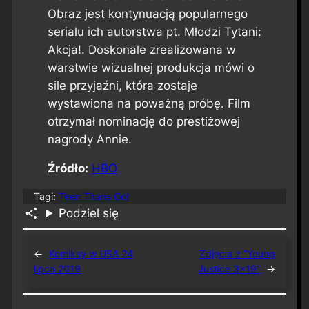
Obraz jest kontynuacją popularnego
serialu ich autorstwa pt. Młodzi Tytani:
Akcja!. Doskonale zrealizowana w
warstwie wizualnej produkcja mówi o
sile przyjaźni, która zostaje
wystawiona na poważną próbę. Film
otrzymał nominację do prestiżowej
nagrody Annie.
Źródło:
HBO
Tagi:
Teen Titans Go!
Podziel się
←
Komiksy w USA 24
Zdjęcia z “Young
lipca 2019
Justice 3×19”
→