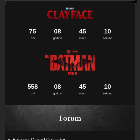
7
5
0
8
4
5
0
9
1
0
dni
godzin
minut
sekund
5
5
8
0
8
4
5
0
9
1
0
dni
godzin
minut
sekund
Forum