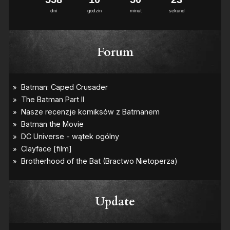
3
dni
godzin
minut
sekund
Forum
Update