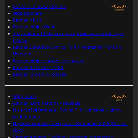
Bat-Man: Pierwszy Rycerz
Grób Batmana
Batman: Hush
Batman: Wojna Cieni
Tuzy Jokera: 13 klasycznych opowieści o zbrodniczym
klaunie
Batman Detective Comics, Tom 1: Gothamski Nokturn:
Uwertura
Batman: Wojna żartów z zagadkami
Batman #445-447, #480
Batman: Śmierć w rodzinie
Wątpliwość
Batman: Dark Patterns – recenzja
Nie prześpij Batmana i Robina P. K. Johnsona + zimny
jak lód bonus
Najlepsze komiksy związane z Batmanem 2025 (Polska i
USA)
Batman Arkham: Clayface – recenzja, prezentacja