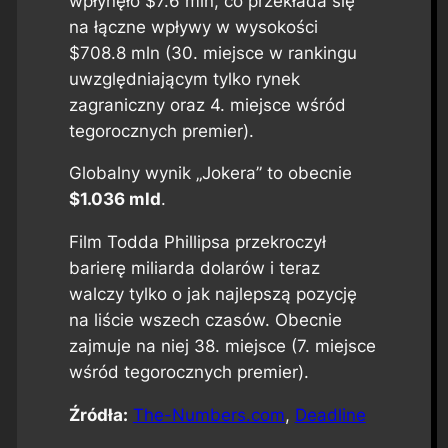
wpłynęło $7.6 mln, co przekłada się
na łączne wpływy w wysokości
$708.8 mln (30. miejsce w rankingu
uwzględniającym tylko rynek
zagraniczny oraz 4. miejsce wśród
tegorocznych premier).
Globalny wynik „Jokera” to obecnie
$1.036 mld
.
Film Todda Phillipsa przekroczył
barierę miliarda dolarów i teraz
walczy tylko o jak najlepszą pozycję
na liście wszech czasów. Obecnie
zajmuje na niej 38. miejsce (7. miejsce
wśród tegorocznych premier).
Źródła:
The-Numbers.com
,
Deadline