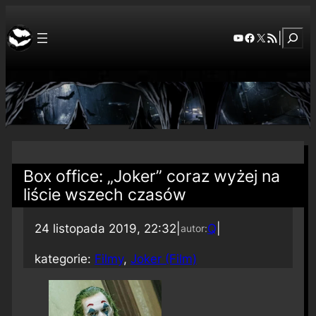
Szuka
YouTube
Facebook
X
RSS Feed
|
Box office: „Joker” coraz wyżej na
liście wszech czasów
24 listopada 2019, 22:32
|
Q
|
autor:
kategorie:
Filmy
, 
Joker (Film)