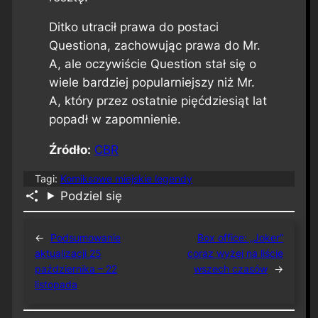
Ditko utracił prawa do postaci
Questiona, zachowując prawa do Mr.
A, ale oczywiście Question stał się o
wiele bardziej popularniejszy niż Mr.
A, który przez ostatnie pięćdziesiąt lat
popadł w zapomnienie.
Źródło:
CBR
Tagi:
Komiksowe miejskie legendy
Podziel się
←
Podsumowanie
Box office: „Joker”
aktualizacji 25
coraz wyżej na liście
października – 22
wszech czasów
→
listopada