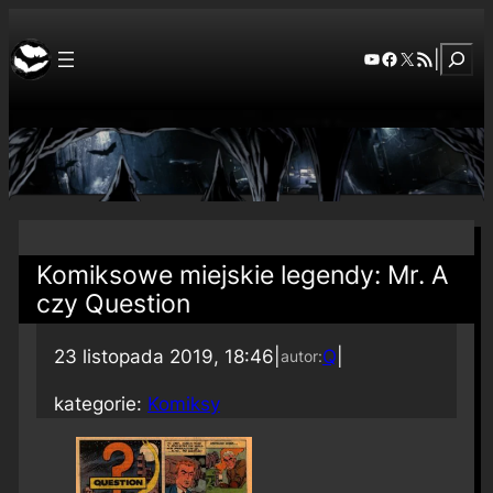
Szuka
YouTube
Facebook
X
RSS Feed
|
Komiksowe miejskie legendy: Mr. A
czy Question
23 listopada 2019, 18:46
|
Q
|
autor:
kategorie:
Komiksy