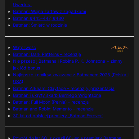
Uwertura
Batman: Wojna żartów z zagadkami
Batman #445-447, #480
Batman: Śmierć w rodzinie
Wątpliwość
Batman: Dark Patterns – recenzja
Nie prześpij Batmana i Robina P. K. Johnsona + zimny
jak lód bonus
Najlepsze komiksy związane z Batmanem 2025 (Polska i
USA)
Batman Arkham: Clayface – recenzja, prezentacja
Batman i ukryty skarb Berniego Wrightsona
Batman: Full Moon (Pełnia) – recenzja
Batman and Robin: Memento – recenzja
30 lat od polskiej premiery „Batman Forever”
Powrót do lat 60. z okazji 60-lecia premiery Batmana