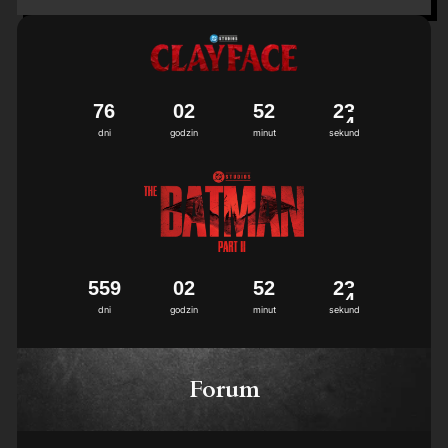
7
6
0
2
5
2
2
3
dni
godzin
minut
sekund
5
5
9
0
2
5
2
2
3
dni
godzin
minut
sekund
Forum