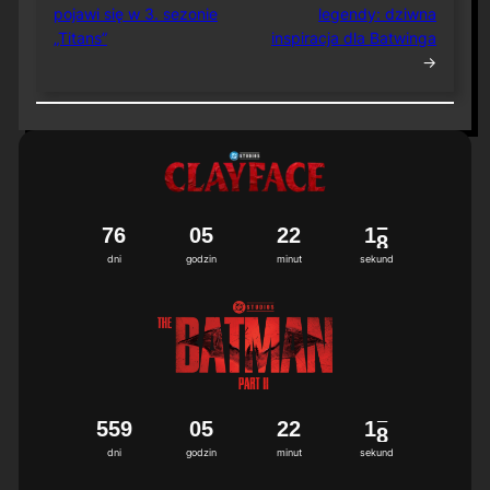
pojawi się w 3. sezonie
legendy: dziwna
„Titans”
inspiracja dla Batwinga
→
7
6
0
5
2
2
1
7
dni
godzin
minut
sekund
5
5
9
0
5
2
2
1
7
dni
godzin
minut
sekund