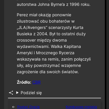
autorstwa Johna Byrne’a z 1996 roku.
Perez miał okazję ponownie
zilustrować obu bohaterów w
„JLA/Avengers” scenarzysty Kurta
Busieka z 2004. Był to ostatni duży
crossover między dwoma
wydawnictwami. Walka Kapitana
Ameryki i Mrocznego Rycerza
wskazywała na remis, zanim połączyli
siły, aby powstrzymać wzajemne
zagrożenie dla swoich światów.
Źródło:
CBR
Podziel się
←
Postać Oracle
Komiksowe miejskie