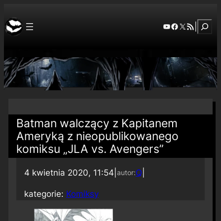
Szuka
YouTube
Facebook
X
RSS Feed
|
Batman walczący z Kapitanem
Ameryką z nieopublikowanego
komiksu „JLA vs. Avengers”
4 kwietnia 2020, 11:54
|
Q
|
autor:
kategorie:
Komiksy