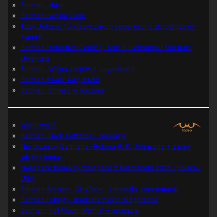
Batman: Hush
Batman: Wojna Cieni
Tuzy Jokera: 13 klasycznych opowieści o zbrodniczym
klaunie
Batman Detective Comics, Tom 1: Gothamski Nokturn:
Uwertura
Batman: Wojna żartów z zagadkami
Batman #445-447, #480
Batman: Śmierć w rodzinie
Wątpliwość
Batman: Dark Patterns – recenzja
Nie prześpij Batmana i Robina P. K. Johnsona + zimny
jak lód bonus
Najlepsze komiksy związane z Batmanem 2025 (Polska i
USA)
Batman Arkham: Clayface – recenzja, prezentacja
Batman i ukryty skarb Berniego Wrightsona
Batman: Full Moon (Pełnia) – recenzja