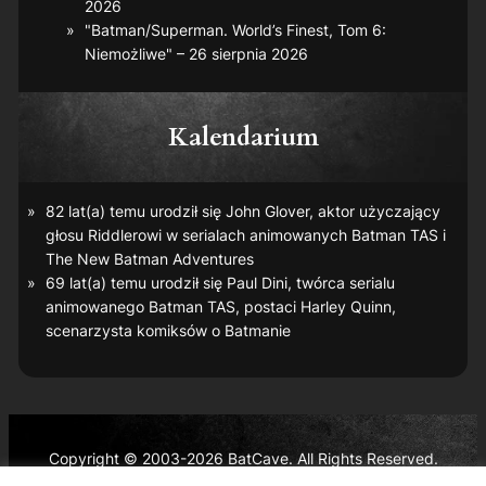
2026
"Batman/Superman. World’s Finest, Tom 6:
Niemożliwe" – 26 sierpnia 2026
Kalendarium
82 lat(a) temu urodził się John Glover, aktor użyczający
głosu Riddlerowi w serialach animowanych
Batman TAS
i
The New Batman Adventures
69 lat(a) temu urodził się Paul Dini, twórca serialu
animowanego
Batman TAS
, postaci Harley Quinn,
scenarzysta komiksów o Batmanie
Copyright © 2003-2026 BatCave. All Rights Reserved.
Batman and all related characters and elements are the