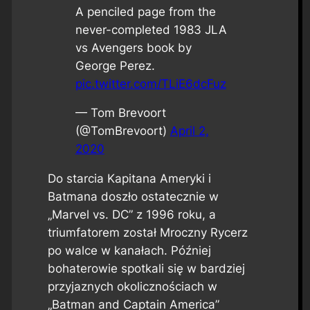
A penciled page from the
never-completed 1983 JLA
vs Avengers book by
George Perez.
pic.twitter.com/TLiE6dcFuz
— Tom Brevoort
(@TomBrevoort)
April 2,
2020
Do starcia Kapitana Ameryki i
Batmana doszło ostatecznie w
„Marvel vs. DC” z 1996 roku, a
triumfatorem został Mroczny Rycerz
po walce w kanałach. Później
bohaterowie spotkali się w bardziej
przyjaznych okolicznościach w
„Batman and Captain America”