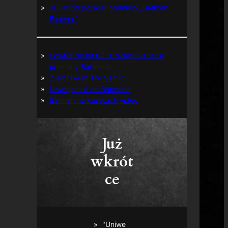
30 lat od polskiej premiery „Batman
Forever”
Powrót do lat 60. z okazji 60-lecia
premiery Batmana
Z archiwum TM-Semic
Nawiązania do Batmana
Batman na kasetach video
Już
wkrót
ce
"Uniwe