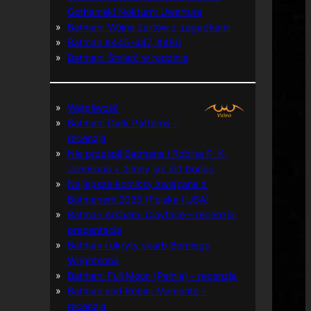
Gothamski Nokturn: Uwertura
Batman: Wojna żartów z zagadkami
Batman #445-447, #480
Batman: Śmierć w rodzinie
Wątpliwość
Batman: Dark Patterns –
recenzja
Nie prześpij Batmana i Robina P. K.
Johnsona + zimny jak lód bonus
Najlepsze komiksy związane z
Batmanem 2025 (Polska i USA)
Batman Arkham: Clayface – recenzja,
prezentacja
Batman i ukryty skarb Berniego
Wrightsona
Batman: Full Moon (Pełnia) – recenzja
Batman and Robin: Memento –
recenzja