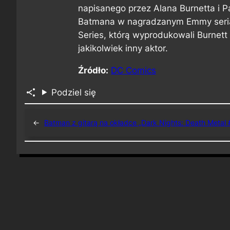
napisanego przez Alana Burnetta i P
Batmana w nagradzanym Emmy seri
Series, którą wyprodukowali Burnett i
jakikolwiek inny aktor.
Źródło:
DC Comics
Podziel się
←
Batman z gitarą na okładce „Dark Nights: Death Metal 