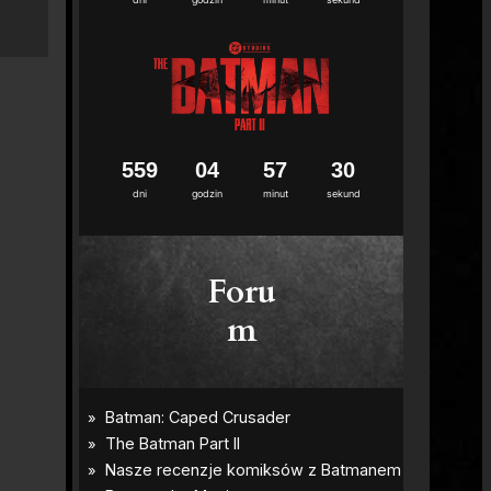
5
5
9
0
4
5
7
2
9
dni
godzin
minut
sekund
Foru
m