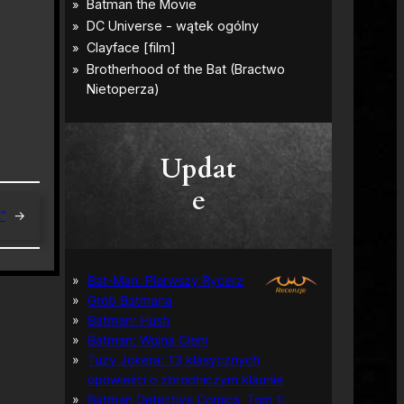
Updat
e
”
→
Bat-Man: Pierwszy Rycerz
Grób Batmana
Batman: Hush
Batman: Wojna Cieni
Tuzy Jokera: 13 klasycznych
opowieści o zbrodniczym klaunie
Batman Detective Comics, Tom 1: