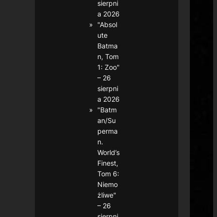
sierpni
a 2026
"Absol
ute
Batma
n, Tom
1: Zoo"
– 26
sierpni
a 2026
"Batm
an/Su
perma
n.
World’s
Finest,
Tom 6:
Niemo
żliwe"
– 26
sierpni