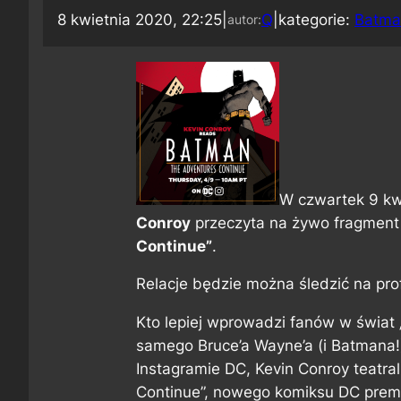
8 kwietnia 2020, 22:25
|
Q
|
kategorie:
Batma
autor:
W czwartek 9 kw
Conroy
przeczyta na żywo fragment
Continue”
.
Relacje będzie można śledzić na pr
Kto lepiej wprowadzi fanów w świat 
samego Bruce’a Wayne’a (i Batmana!)
Instagramie DC, Kevin Conroy teatra
Continue”, nowego komiksu DC premi