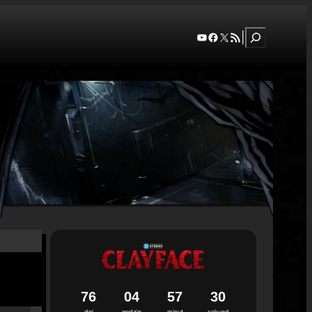
Szukaj
YouTube
Facebook
X
RSS Feed
|
7
6
0
4
5
7
2
9
dni
godzin
minut
sekund