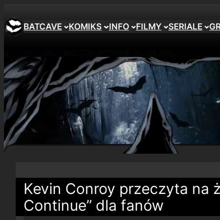
BATCAVE
KOMIKS
INFO
FILMY
SERIALE
G
Kevin Conroy przeczyta na 
Continue” dla fanów