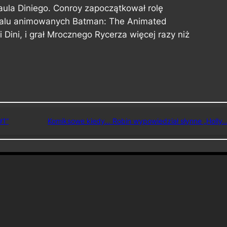
aula Diniego. Conroy zapoczątkował rolę
alu animowanych Batman: The Animated
 Dini, i grał Mrocznego Rycerza więcej razy niż
#1”
Komiksowe kiedy… Robin wypowiedział słynne „Holly…