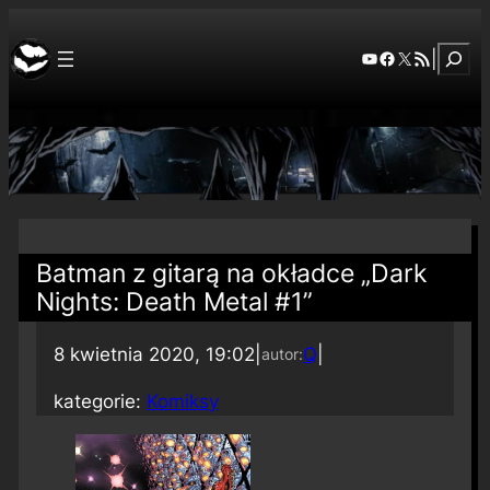
Szuka
YouTube
Facebook
X
RSS Feed
|
Batman z gitarą na okładce „Dark
Nights: Death Metal #1”
8 kwietnia 2020, 19:02
|
Q
|
autor:
kategorie:
Komiksy