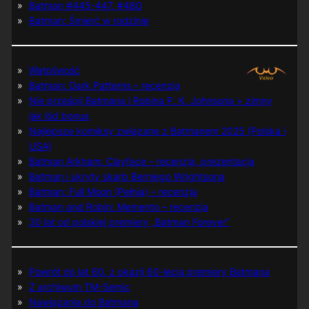
Batman #445-447, #480
Batman: Śmierć w rodzinie
Wątpliwość
Batman: Dark Patterns – recenzja
Nie prześpij Batmana i Robina P. K. Johnsona + zimny
jak lód bonus
Najlepsze komiksy związane z Batmanem 2025 (Polska i
USA)
Batman Arkham: Clayface – recenzja, prezentacja
Batman i ukryty skarb Berniego Wrightsona
Batman: Full Moon (Pełnia) – recenzja
Batman and Robin: Memento – recenzja
30 lat od polskiej premiery „Batman Forever”
Powrót do lat 60. z okazji 60-lecia premiery Batmana
Z archiwum TM-Semic
Nawiązania do Batmana