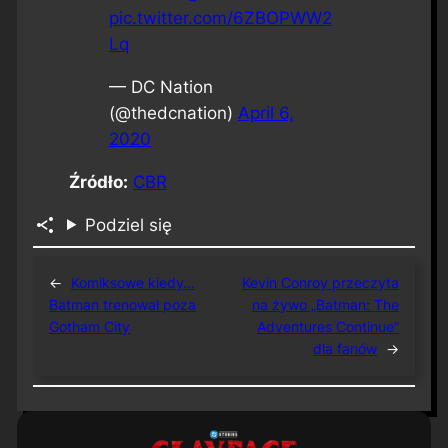
pic.twitter.com/6ZBOPWW2
Lq
— DC Nation
(@thedcnation)
April 6,
2020
Źródło:
CBR
Podziel się
←
Komiksowe kiedy…
Kevin Conroy przeczyta
Batman trenował poza
na żywo „Batman: The
Gotham City
Adventures Continue”
dla fanów
→