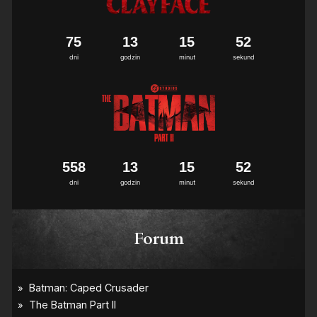
7
5
1
3
1
5
5
2
dni
godzin
minut
sekund
5
5
8
1
3
1
5
5
2
dni
godzin
minut
sekund
Forum