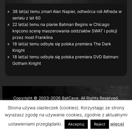
38 lat(a) temu zmarł Alan Napier, odtwórca roli Alfreda w
serialu z lat 60
22 lat(a) temu na planie
Batman Begins
w Chicago
kręcono scenę maszerowania oddziałów SWAT i policji
przez most Franklina
18 lat(a) temu odbyła się polska premiera
The Dark
Knight
18 lat(a) temu odbyła się polska premiera DVD
Batman:
Gotham Knight
Copyright © 2003-2026 BatCave. All Rights Reserved.
Batman and all related characters and elements are the
Strona używa ciasteczek (cookies). Korzystając ze strony
trademarks of © DC Comics and Warner Bros. Entertainment
wyrażasz zgodę na używanie cookies, zgodnie z aktualnymi
Inc.
ustawieniami przeglądarki.
więcej
Akceptuj
Reject