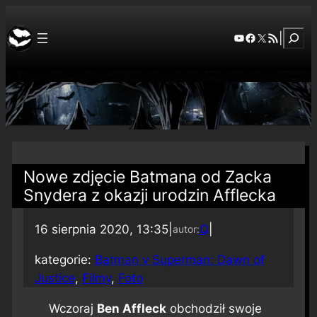
Szuka
YouTube
Facebook
X
RSS Feed
|
Nowe zdjęcie Batmana od Zacka
Snydera z okazji urodzin Afflecka
16 sierpnia 2020, 13:35
|
Q
|
autor:
kategorie:
Batman v Superman: Dawn of
Justice
, 
Filmy
, 
Foto
Wczoraj
Ben Affleck
obchodził swoje