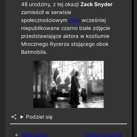
48 urodziny, z tej okazji
Zack Snyder
zamieścił w serwisie
społecznościowym
Vero
wcześniej
niepublikowane czarno białe zdjęcie
przedstawiające aktora w kostiumie
Mrocznego Rycerza stojącego obok
Batmobila.
Podziel się
←
Kevin Conroy
Komiksy w USA 18