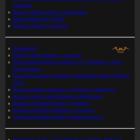
Uwertura
Batman: Wojna żartów z zagadkami
Batman #445-447, #480
Batman: Śmierć w rodzinie
Wątpliwość
Batman: Dark Patterns – recenzja
Nie prześpij Batmana i Robina P. K. Johnsona + zimny
jak lód bonus
Najlepsze komiksy związane z Batmanem 2025 (Polska i
USA)
Batman Arkham: Clayface – recenzja, prezentacja
Batman i ukryty skarb Berniego Wrightsona
Batman: Full Moon (Pełnia) – recenzja
Batman and Robin: Memento – recenzja
30 lat od polskiej premiery „Batman Forever”
Powrót do lat 60. z okazji 60-lecia premiery Batmana