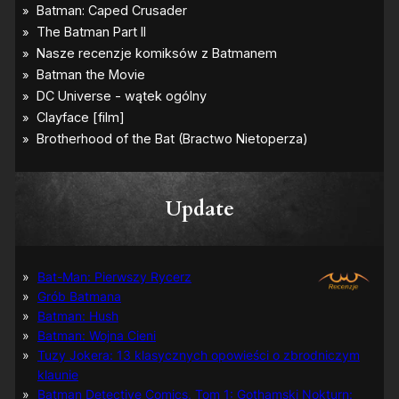
Update
Bat-Man: Pierwszy Rycerz
Grób Batmana
Batman: Hush
Batman: Wojna Cieni
Tuzy Jokera: 13 klasycznych opowieści o zbrodniczym
klaunie
Batman Detective Comics, Tom 1: Gothamski Nokturn: