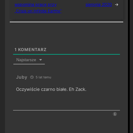
wspomina pracę przy
sierpnia 2020
→
„Crisis on Infinite Earths”
1
KOMENTARZ
Najstarsze
Juby
5 lat temu
Oczywiście czarno białe. Eh Zack.