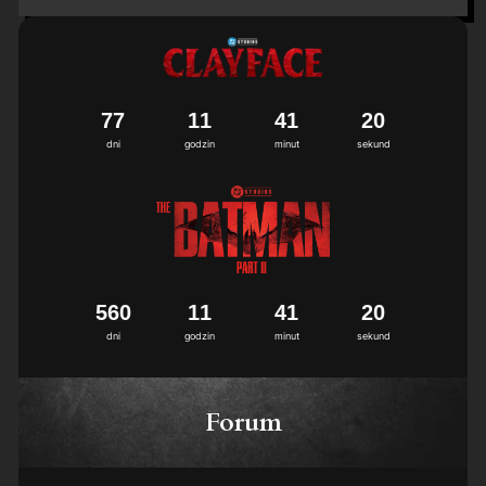
7
7
1
1
4
1
1
9
2
0
dni
godzin
minut
sekund
5
6
0
1
1
4
1
1
9
2
0
dni
godzin
minut
sekund
Forum