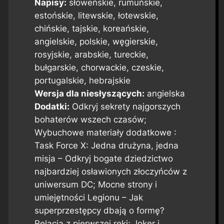
Napisy:
słoweńskie, rumuńskie,
estońskie, litewskie, łotewskie,
chińskie, tajskie, koreańskie,
angielskie, polskie, węgierskie,
rosyjskie, arabskie, tureckie,
bułgarskie, chorwackie, czeskie,
portugalskie, hebrajskie
Wersja dla niesłyszących:
angielska
Dodatki:
Odkryj sekrety najgorszych
bohaterów wszech czasów;
Wybuchowe materiały dodatkowe :
Task Force X: Jedna drużyna, jedna
misja – Odkryj bogate dziedzictwo
najbardziej osławionych złoczyńców z
uniwersum DC; Mocne strony i
umiejętności Legionu – Jak
superprzestępcy dbają o formę?
Relacja z pierwszej ręki; Joker i