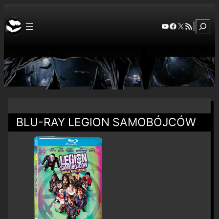
Szuka
YouTube
Facebook
X
RSS Feed
|
BLU-RAY LEGION SAMOBÓJCÓW