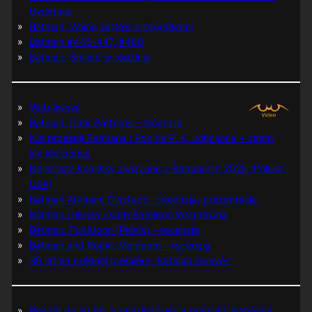
Uwertura
Batman: Wojna żartów z zagadkami
Batman #445-447, #480
Batman: Śmierć w rodzinie
Wątpliwość
Batman: Dark Patterns – recenzja
Nie prześpij Batmana i Robina P. K. Johnsona + zimny
jak lód bonus
Najlepsze komiksy związane z Batmanem 2025 (Polska i
USA)
Batman Arkham: Clayface – recenzja, prezentacja
Batman i ukryty skarb Berniego Wrightsona
Batman: Full Moon (Pełnia) – recenzja
Batman and Robin: Memento – recenzja
30 lat od polskiej premiery „Batman Forever”
Powrót do lat 60. z okazji 60-lecia premiery Batmana