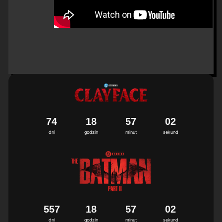
7
4
1
8
5
7
0
2
dni
godzin
minut
sekund
5
5
7
1
8
5
7
0
2
dni
godzin
minut
sekund