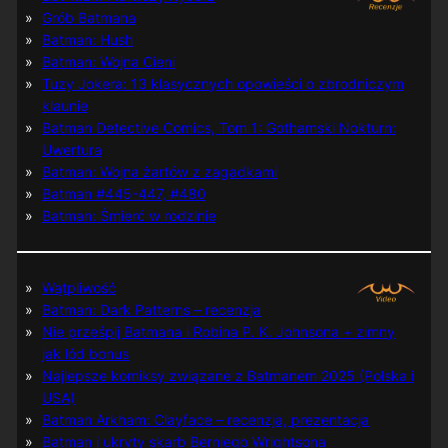
Grób Batmana
Batman: Hush
Batman: Wojna Cieni
Tuzy Jokera: 13 klasycznych opowieści o zbrodniczym
klaunie
Batman Detective Comics, Tom 1: Gothamski Nokturn:
Uwertura
Batman: Wojna żartów z zagadkami
Batman #445-447, #480
Batman: Śmierć w rodzinie
Wątpliwość
Batman: Dark Patterns – recenzja
Nie prześpij Batmana i Robina P. K. Johnsona + zimny
jak lód bonus
Najlepsze komiksy związane z Batmanem 2025 (Polska i
USA)
Batman Arkham: Clayface – recenzja, prezentacja
Batman i ukryty skarb Berniego Wrightsona