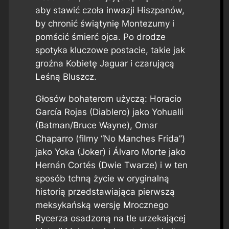
aby stawić czoła inwazji Hiszpanów,
by chronić świątynię Montezumy i
pomścić śmierć ojca. Po drodze
spotyka kluczowe postacie, takie jak
groźna Kobietę Jaguar i czarującą
Leśną Bluszcz.
Głosów bohaterom użyczą: Horacio
García Rojas (Diablero) jako Yohualli
(Batman/Bruce Wayne), Omar
Chaparro (filmy “No Manches Frida”)
jako Yoka (Joker) i Álvaro Morte jako
Hernán Cortés (Dwie Twarze) i w ten
sposób tchną życie w oryginalną
historią przedstawiająca pierwszą
meksykańską wersję Mrocznego
Rycerza osadzoną na tle urzekającej