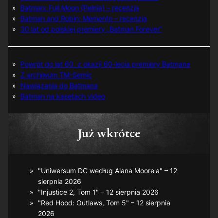
Batman: Full Moon (Pełnia) – recenzja
Batman and Robin: Memento – recenzja
30 lat od polskiej premiery „Batman Forever”
Powrót do lat 60. z okazji 60-lecia premiery Batmana
Z archiwum TM-Semic
Nawiązania do Batmana
Batman na kasetach video
Już wkrótce
"Uniwersum DC według Alana Moore'a" – 12
sierpnia 2026
"Injustice 2, Tom 1" – 12 sierpnia 2026
"Red Hood: Outlaws, Tom 5" – 12 sierpnia
2026