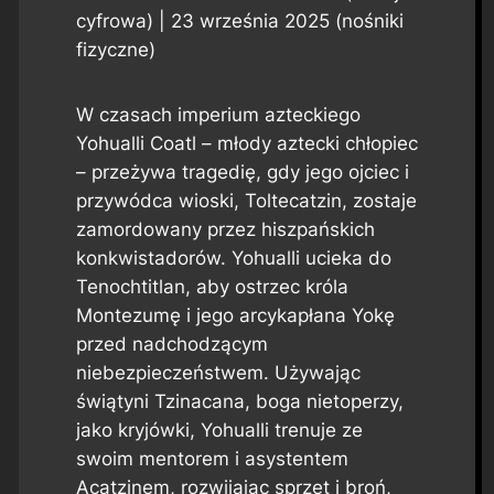
cyfrowa) | 23 września 2025 (nośniki
fizyczne)
W czasach imperium azteckiego
Yohualli Coatl – młody aztecki chłopiec
– przeżywa tragedię, gdy jego ojciec i
przywódca wioski, Toltecatzin, zostaje
zamordowany przez hiszpańskich
konkwistadorów. Yohualli ucieka do
Tenochtitlan, aby ostrzec króla
Montezumę i jego arcykapłana Yokę
przed nadchodzącym
niebezpieczeństwem. Używając
świątyni Tzinacana, boga nietoperzy,
jako kryjówki, Yohualli trenuje ze
swoim mentorem i asystentem
Acatzinem, rozwijając sprzęt i broń,