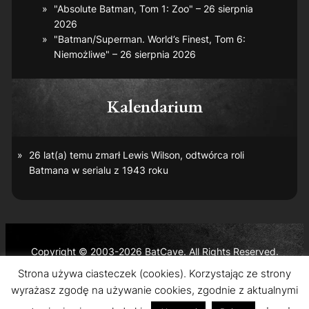
"Absolute Batman, Tom 1: Zoo" – 26 sierpnia
2026
"Batman/Superman. World’s Finest, Tom 6:
Niemożliwe" – 26 sierpnia 2026
Kalendarium
26 lat(a) temu zmarł Lewis Wilson, odtwórca roli
Batmana w serialu z 1943 roku
Copyright © 2003-2026 BatCave. All Rights Reserved.
Batman and all related characters and elements are the
Strona używa ciasteczek (cookies). Korzystając ze strony
trademarks of © DC Comics and Warner Bros. Entertainment
wyrażasz zgodę na używanie cookies, zgodnie z aktualnymi
Inc.