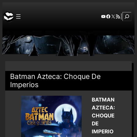
Szuka
YouTube
Facebook
X
RSS Feed
|
Batman Azteca: Choque De
Imperios
BATMAN
AZTECA:
CHOQUE
DE
IMPERIO