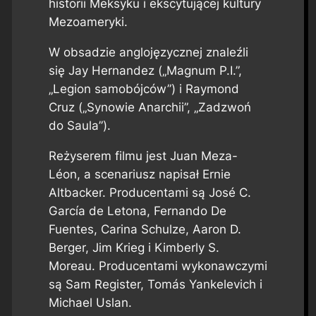
historii Meksyku i ekscytującej kultury
Mezoameryki.
W obsadzie anglojęzycznej znaleźli
się Jay Hernandez („Magnum P.I.”,
„Legion samobójców”) i Raymond
Cruz („Synowie Anarchii”, „Zadzwoń
do Saula”).
Reżyserem filmu jest Juan Meza-
Léon, a scenariusz napisał Ernie
Altbacker. Producentami są José C.
García de Letona, Fernando De
Fuentes, Carina Schulze, Aaron D.
Berger, Jim Krieg i Kimberly S.
Moreau. Producentami wykonawczymi
są Sam Register, Tomás Yankelevich i
Michael Uslan.