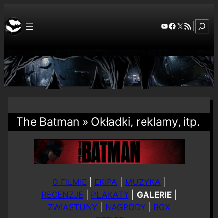
Szuka
YouTube
Facebook
X
RSS Feed
|
The Batman » Okładki, reklamy, itp.
O FILMIE
|
EKIPA
|
MUZYKA
|
RECENZJE
|
PLAKATY
|
GALERIE
|
ZWIASTUNY
|
NAGRODY
|
BOX