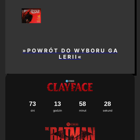
» P O W R Ó T D O W Y B O R U G A
L E R I I «
7
3
1
3
5
8
2
7
8
dni
godzin
minut
sekund