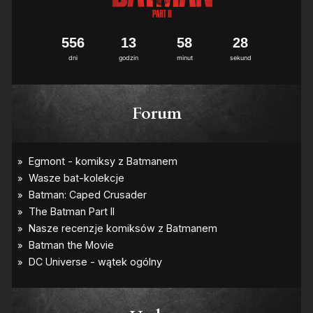
5
5
6
1
3
5
8
2
7
8
dni
godzin
minut
sekund
Forum