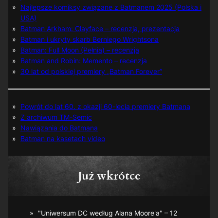
Najlepsze komiksy związane z Batmanem 2025 (Polska i
USA)
Batman Arkham: Clayface – recenzja, prezentacja
Batman i ukryty skarb Berniego Wrightsona
Batman: Full Moon (Pełnia) – recenzja
Batman and Robin: Memento – recenzja
30 lat od polskiej premiery „Batman Forever”
Powrót do lat 60. z okazji 60-lecia premiery Batmana
Z archiwum TM-Semic
Nawiązania do Batmana
Batman na kasetach video
Już wkrótce
"Uniwersum DC według Alana Moore'a" – 12