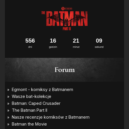
5
5
6
1
6
2
1
0
8
9
dni
godzin
minut
sekund
Forum