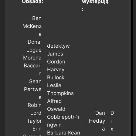
Obsada:
występują
:
Ben
McKenz
ie
Donal
detektyw
Logue
James
Morena
Gordon
Baccari
Harvey
n
Bullock
Sean
Leslie
Pertwe
Thompkins
e
Alfred
Robin
Oswald
Lord
Dan
D
Cobblepot/Pi
Taylor
Heday
i
ngwin
Erin
a
x
Barbara Kean