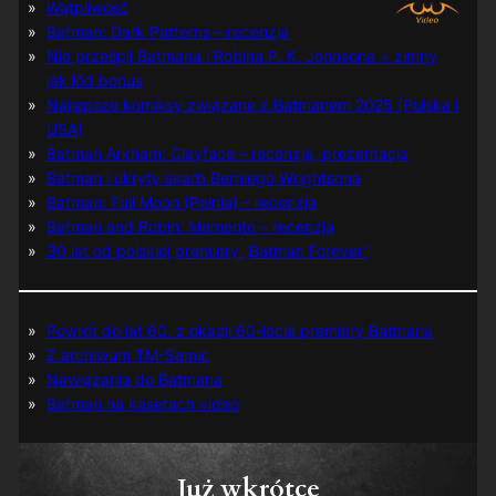
Wątpliwość
Batman: Dark Patterns – recenzja
Nie prześpij Batmana i Robina P. K. Johnsona + zimny
jak lód bonus
Najlepsze komiksy związane z Batmanem 2025 (Polska i
USA)
Batman Arkham: Clayface – recenzja, prezentacja
Batman i ukryty skarb Berniego Wrightsona
Batman: Full Moon (Pełnia) – recenzja
Batman and Robin: Memento – recenzja
30 lat od polskiej premiery „Batman Forever”
Powrót do lat 60. z okazji 60-lecia premiery Batmana
Z archiwum TM-Semic
Nawiązania do Batmana
Batman na kasetach video
Już wkrótce