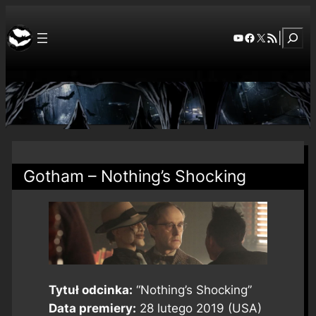
Szuka
YouTube
Facebook
X
RSS Feed
|
Gotham – Nothing’s Shocking
Tytuł odcinka:
“Nothing’s Shocking”
Data premiery:
28 lutego 2019 (USA)