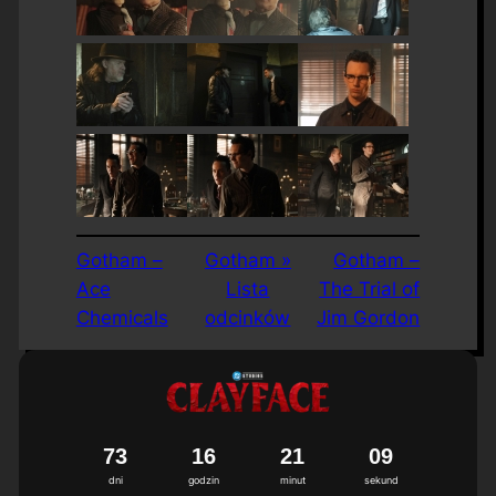
Gotham –
Gotham »
Gotham –
Ace
Lista
The Trial of
Chemicals
odcinków
Jim Gordon
7
3
1
6
2
1
0
8
9
dni
godzin
minut
sekund