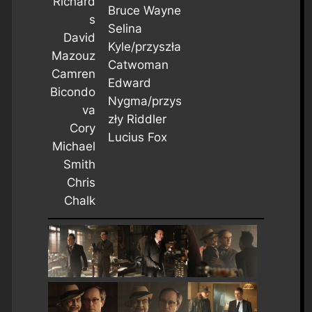
Richard
Bruce Wayne
s
Selina
David
Kyle/przyszła
Mazouz
Catwoman
Camren
Edward
Bicondo
Nygma/przys
va
zły Riddler
Cory
Lucius Fox
Michael
Smith
Chris
Chalk