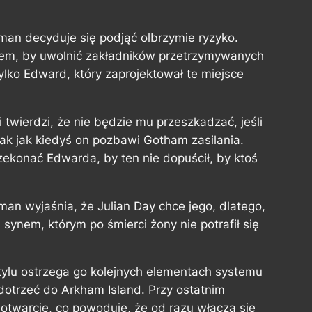
an decyduje się podjąć olbrzymie ryzyko.
rem, by uwolnić zakładników przetrzymywanych
ylko Edward, który zaprojektował te miejsce
i twierdzi, że nie będzie mu przeszkadzać, jeśli
tak jak kiedyś on pozbawi Gotham zasilania.
zekonać Edwarda, by ten nie dopuścił, by ktoś
an wyjaśnia, że Julian Day chce jego, dlatego,
 synem, którym po śmierci żony nie potrafił się
tylu ostrzega go kolejnych elementach systemu
dotrzeć do Arkham Island. Przy ostatnim
otwarcie, co powoduje, że od razu włącza się