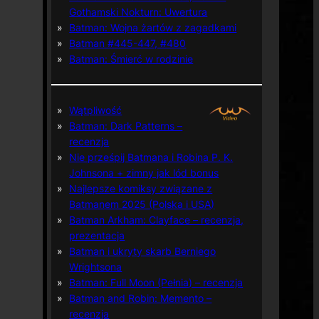
Gothamski Nokturn: Uwertura
Batman: Wojna żartów z zagadkami
Batman #445-447, #480
Batman: Śmierć w rodzinie
Wątpliwość
Batman: Dark Patterns –
recenzja
Nie prześpij Batmana i Robina P. K.
Johnsona + zimny jak lód bonus
Najlepsze komiksy związane z
Batmanem 2025 (Polska i USA)
Batman Arkham: Clayface – recenzja,
prezentacja
Batman i ukryty skarb Berniego
Wrightsona
Batman: Full Moon (Pełnia) – recenzja
Batman and Robin: Memento –
recenzja