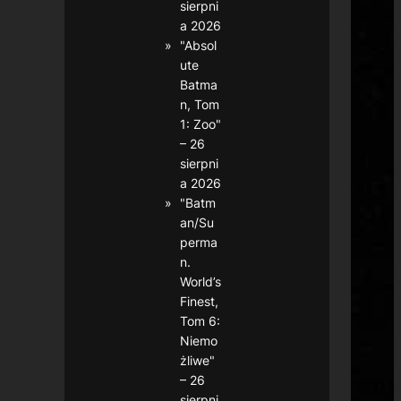
sierpni
a 2026
"Absol
ute
Batma
n, Tom
1: Zoo"
– 26
sierpni
a 2026
"Batm
an/Su
perma
n.
World’s
Finest,
Tom 6:
Niemo
żliwe"
– 26
sierpni