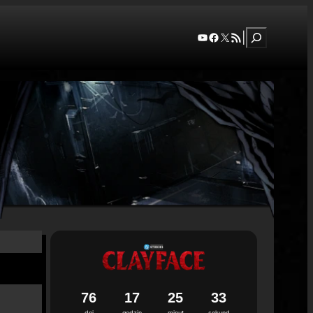
Szukaj
YouTube
Facebook
X
RSS Feed
|
7
6
1
7
2
5
3
2
dni
godzin
minut
sekund