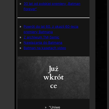
30 lat od polskiej premiery „Batman
Forever”
Powrót do lat 60. z okazji 60-lecia
premiery Batmana
Z archiwum TM-Semic
Nawiązania do Batmana
Batman na kasetach video
Już
wkrót
ce
"Uniwe