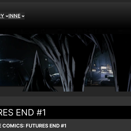
RY
INNE
RES END #1
 COMICS: FUTURES END #1