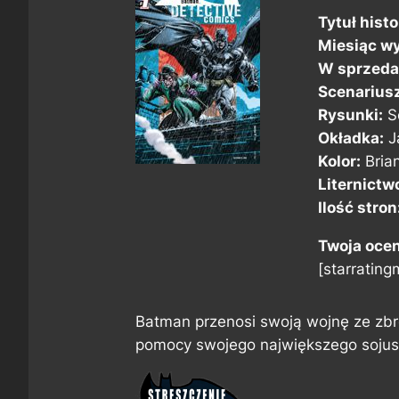
Tytuł histor
Miesiąc wy
W sprzeda
Scenarius
Rysunki:
Sc
Okładka:
J
Kolor:
Brian
Liternictw
Ilość stron
Twoja oce
[starratingm
Batman przenosi swoją wojnę ze zbr
pomocy swojego największego sojusz