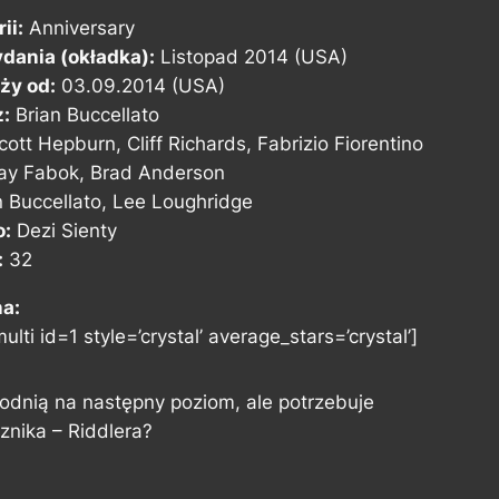
ii:
Anniversary
dania (okładka):
Listopad 2014 (USA)
ży od:
03.09.2014 (USA)
z:
Brian Buccellato
ott Hepburn, Cliff Richards, Fabrizio Fiorentino
ay Fabok, Brad Anderson
 Buccellato, Lee Loughridge
o:
Dezi Sienty
:
32
na:
ulti id=1 style=’crystal’ average_stars=’crystal’]
odnią na następny poziom, ale potrzebuje
nika – Riddlera?