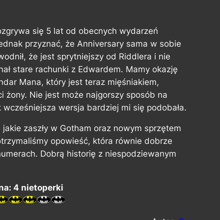
 rozgrywa się 5 lat od obecnych wydarzeń
jednak przyznać, że
Anniversary
sama w sobie
dnił, że jest sprytniejszy od Riddlera i nie
wnał stare rachunki z Edwardem. Mamy okazję
endar Mana, który jest teraz mięśniakiem,
ci żony. Nie jest może najgorszy sposób na
k wcześniejsza wersja bardziej mi się podobała.
i jakie zaszły w Gotham oraz nowym sprzętem
otrzymaliśmy opowieść, która równie dobrze
numerach. Dobrą historię z niespodziewanym
a: 4 nietoperki