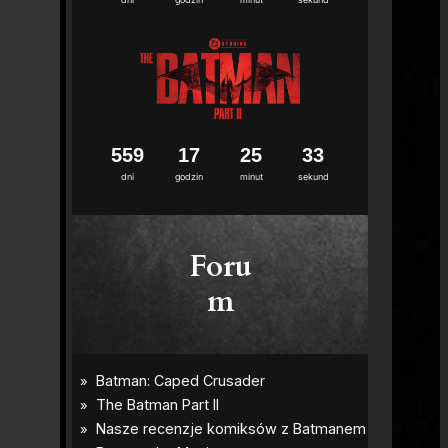
5
5
9
1
7
2
5
3
2
dni
godzin
minut
sekund
Foru
m