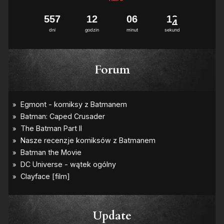
5
5
7
1
2
0
6
1
3
dni
godzin
minut
sekund
Forum
Update