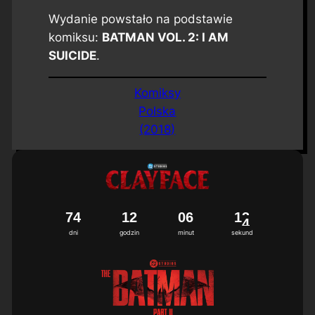
Wydanie powstało na podstawie
komiksu:
BATMAN VOL. 2: I AM
SUICIDE
.
Komiksy
Polska
(2018)
7
4
1
2
0
6
1
3
dni
godzin
minut
sekund