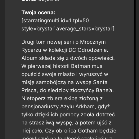
Twoja ocena:
[starratingmulti id=1 tpl=50
style=’crystal’ average_stars=’crystal’]
Drugi tom nowej serii o Mrocznym
Rycerzu w kolekcji DC Odrodzenie.
Album składa się z dwóch opowieści.
W pierwszej historii Batman musi
opuścić swoje miasto i wyruszyć w
misję samobójczą na wyspę Santa
Prisca, do siedziby złoczyńcy Bane’a.
Nietoperz zbiera ekipę złożoną z
pensjonariuszy Azylu Arkham, gdyż
tylko dzięki ich pomocy zdoła dotrzeć
na straszliwą wyspę, a potem ujść z
niej cało. Czy obrońca Gotham będzie
mógł liczyć na lojalność szaleńców z