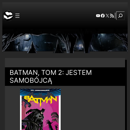
Szuka
YouTube
Facebook
X
RSS Feed
|
BATMAN, TOM 2: JESTEM
SAMOBÓJCĄ