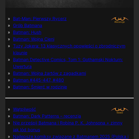
Bat-Man: Pierwszy Rycerz
Grób Batmana
Batman: Hush
Batman: Wojna Cieni
Tuzy Jokera: 13 klasycznych opowieści o zbrodniczym
klaunie
Batman Detective Comics, Tom 1: Gothamski Nokturn:
Uwertura
Batman: Wojna żartów z zagadkami
Batman #445-447, #480
Batman: Śmierć w rodzinie
Wątpliwość
Batman: Dark Patterns – recenzja
Nie prześpij Batmana i Robina P. K. Johnsona + zimny
jak lód bonus
Najlepsze komiksy związane z Batmanem 2025 (Polska i