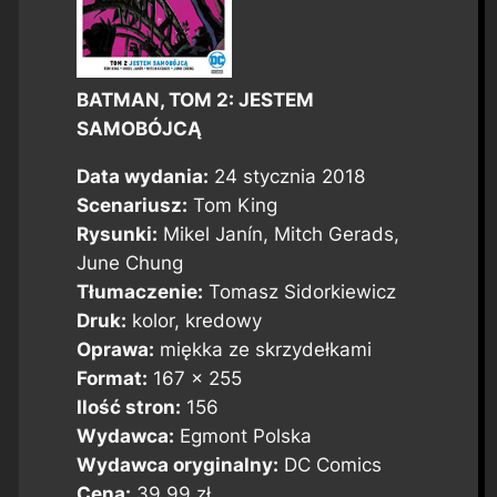
BATMAN, TOM 2: JESTEM
SAMOBÓJCĄ
Data wydania:
24 stycznia 2018
Scenariusz:
Tom King
Rysunki:
Mikel Janín, Mitch Gerads,
June Chung
Tłumaczenie:
Tomasz Sidorkiewicz
Druk:
kolor, kredowy
Oprawa:
miękka ze skrzydełkami
Format:
167 x 255
Ilość stron:
156
Wydawca:
Egmont Polska
Wydawca oryginalny:
DC Comics
Cena:
39,99 zł