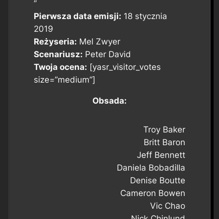
”
Pierwsza data emisji:
18 stycznia
2019
Reżyseria:
Mel Zwyer
Scenariusz:
Peter David
Twoja ocena:
[yasr_visitor_votes
size=”medium”]
Obsada:
Troy Baker
Britt Baron
Jeff Bennett
Daniela Bobadilla
Denise Boutte
Cameron Bowen
Vic Chao
Nick Chinlund