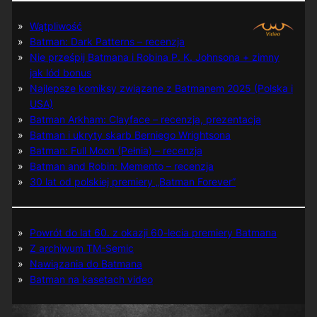
Wątpliwość
Batman: Dark Patterns – recenzja
Nie prześpij Batmana i Robina P. K. Johnsona + zimny
jak lód bonus
Najlepsze komiksy związane z Batmanem 2025 (Polska i
USA)
Batman Arkham: Clayface – recenzja, prezentacja
Batman i ukryty skarb Berniego Wrightsona
Batman: Full Moon (Pełnia) – recenzja
Batman and Robin: Memento – recenzja
30 lat od polskiej premiery „Batman Forever”
Powrót do lat 60. z okazji 60-lecia premiery Batmana
Z archiwum TM-Semic
Nawiązania do Batmana
Batman na kasetach video