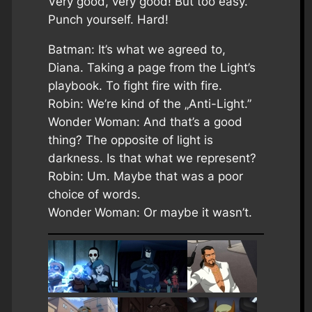
Very good, very good! But too easy.
Punch yourself. Hard!
Batman: It’s what we agreed to,
Diana. Taking a page from the Light’s
playbook. To fight fire with fire.
Robin: We’re kind of the „Anti-Light.”
Wonder Woman: And that’s a good
thing? The opposite of light is
darkness. Is that what we represent?
Robin: Um. Maybe that was a poor
choice of words.
Wonder Woman: Or maybe it wasn’t.