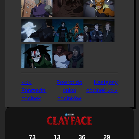
<<<
Powrót do
Następny
Poprzedni
spisu
odcinek >>>
odcinek
odcinków
7
3
1
3
3
6
2
8
9