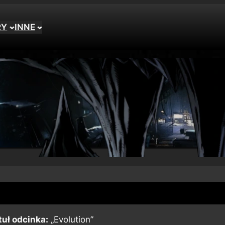
RY
INNE
tuł odcinka:
„Evolution”