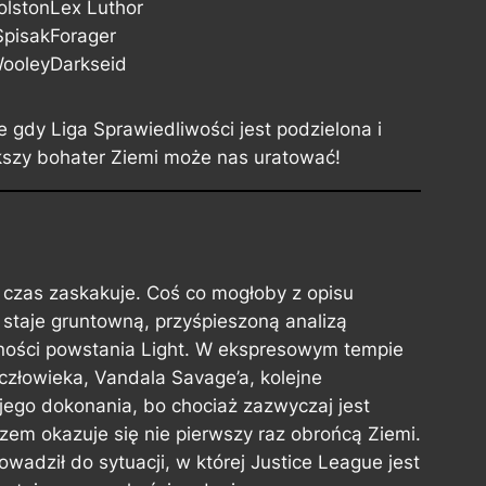
olston
Lex Luthor
Spisak
Forager
Wooley
Darkseid
e gdy Liga Sprawiedliwości jest podzielona i
ększy bohater Ziemi może nas uratować!
y czas zaskakuje. Coś co mogłoby z opisu
taje gruntowną, przyśpieszoną analizą
zności powstania Light. W ekspresowym tempie
złowieka, Vandala Savage’a, kolejne
jego dokonania, bo chociaż zazwyczaj jest
azem okazuje się nie pierwszy raz obrońcą Ziemi.
adził do sytuacji, w której Justice League jest