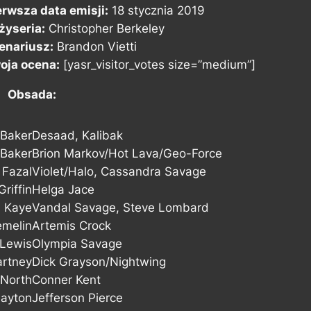
erwsza data emisji:
18 stycznia 2019
żyseria:
Christopher Berkeley
enariusz:
Brandon Vietti
oja ocena:
[yasr_visitor_votes size=”medium”]
Obsada:
 Baker
Desaad, Kalibak
 Baker
Brion Markov/Hot Lava/Geo-Force
 Fazal
Violet/Halo, Cassandra Savage
riffin
Helga Jace
d Kaye
Vandal Savage, Steve Lombard
emelin
Artemis Crock
 Lewis
Olympia Savage
rtney
Dick Grayson/Nightwing
 North
Conner Kent
Payton
Jefferson Pierce