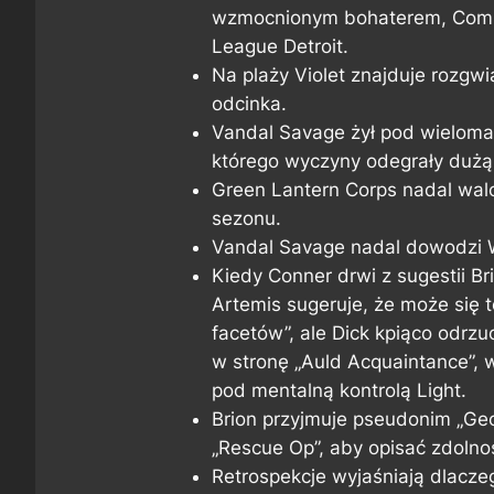
wzmocnionym bohaterem, Comma
League Detroit.
Na plaży Violet znajduje rozgw
odcinka.
Vandal Savage żył pod wieloma
którego wyczyny odegrały dużą 
Green Lantern Corps nadal wal
sezonu.
Vandal Savage nadal dowodzi W
Kiedy Conner drwi z sugestii B
Artemis sugeruje, że może się to
facetów”, ale Dick kpiąco odrz
w stronę „Auld Acquaintance”, w
pod mentalną kontrolą Light.
Brion przyjmuje pseudonim „Geo
„Rescue Op”, aby opisać zdolnoś
Retrospekcje wyjaśniają dlacze