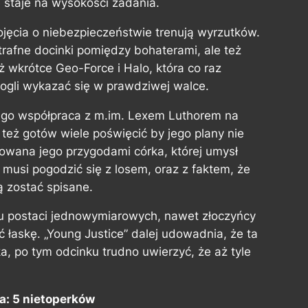
e staje na wysokości zadania.
jęcia o niebezpieczeństwie trenują wyrzutków.
trafne docinki pomiędzy bohaterami, ale też
ż wkrótce Geo-Force i Halo, która co raz
gli wykazać się w prawdziwej walce.
 jego współpraca z m.im. Lexem Luthorem na
 też gotów wiele poświęcić by jego plany nie
owana jego przygodami córka, której umysł
 musi pogodzić się z losem, oraz z faktem, że
 zostać spisane.
tu postaci jednowymiarowych, nawet złoczyńcy
ć łaskę. „Young Justice” dalej udowadnia, że ta
ka, po tym odcinku trudno uwierzyć, że aż tyle
a: 5 nietoperków