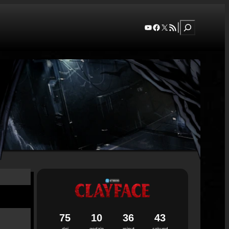
Szukaj
YouTube
Facebook
X
RSS Feed
|
7
5
1
0
3
6
4
2
dni
godzin
minut
sekund