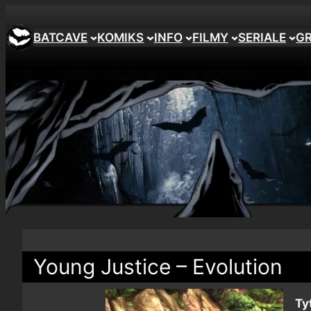
BATCAVE
KOMIKS
INFO
FILMY
SERIALE
G
Young Justice – Evolution
Ty