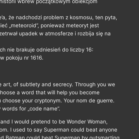
 historii wbrew początkowym obiekcjom
’a, że nadchodzi problem z kosmosu, ten pyta,
ieć „meteoroid”, ponieważ meteoryt jest
zetrwał upadek w atmosferze i rozbija się na
h nie brakuje odniesień do liczby 16:
w pokoju nr 1616.
ne art, of subtlety and secrecy. Through you we
ll choose a word that will help you become
ou choose your cryptonym. Your nom de guerre.
y words for „code name”.
her and I would pretend to be Wonder Woman,
om. I used to say Superman could beat anyone
ued Batman could beat Superman by outsmarting