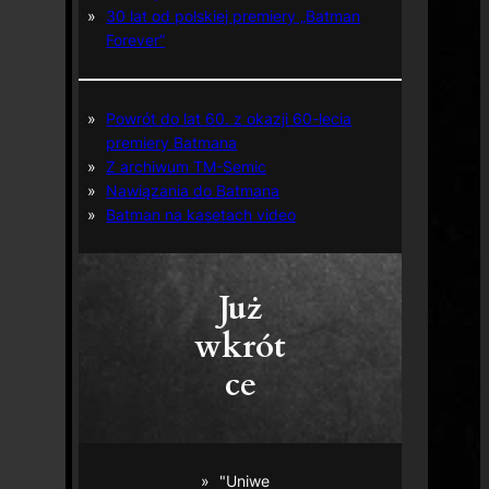
30 lat od polskiej premiery „Batman
Forever”
Powrót do lat 60. z okazji 60-lecia
premiery Batmana
Z archiwum TM-Semic
Nawiązania do Batmana
Batman na kasetach video
Już
wkrót
ce
"Uniwe