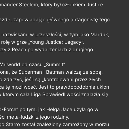
nder Steelem, który był członkiem Justice
iazdę, zapowiadając głównego antagonistę tego
 nazwiskami w przeszłości, w tym jako Marduk,
rolę w grze „Young Justice: Legacy”.
czy z Reach po wydarzeniach z drugiego
arworld od czasu „Summit”.
riona, że Superman i Batman walczą ze sobą,
 zdarzyć, jeśli są „kontrolowani przez złych
uca tę możliwość. Jest to prawdopodobnie ukłon
 którym cała Liga Sprawiedliwości znalazła się
-Force” po tym, jak Helga Jace użyła go w
ci meta-ludzki z jego rodziny.
go Starro został znaleziony zamrożony w morzu