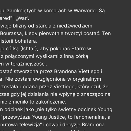
gul zamkniętych w komorach w Warworld. Są
ed” i „War”.
woje blizny od starcia z niedźwiedziem
Bourassa, kiedy pierwotnie tworzył postać. Ten
storii bohatera.
go córką (Ishtar), aby pokonać Starro w
 z połączonymi wysiłkami z inną córką
n w teraźniejszości.
ostać stworzona przez Brandona Viettiego i
. Nie została uwzględniona w oryginalnym
i została dodana przez Viettiego, który czuł, że
zas gdy jej działania nie wpłynęło znacząco na
znie zmieniło to zakończenie.
 odcinek jako „nie tylko świetny odcinek Young
n’ przewyższa Young Justice, to fenomenalna, a
utowa telewizja” i chwali decyzję Brandona