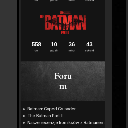
5
5
8
1
0
3
6
4
2
dni
godzin
minut
sekund
Foru
m