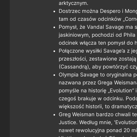
arktycznym.
Dostrzec można Despero i Mon
tam od czasów odcinków „Corner
Pomysł, że Vandal Savage ma s
jaskiniowym, pochodzi od Phila 
odcinek włącza ten pomysł do hi
Połączone wysiłki Savage’a z je
przeszłości, zestawione zostają
(Cassandrą), aby powtórzyć czy
Olympia Savage to oryginalna p
nazwana przez Grega Weismana
pomyśle na historię „Evolution” 
czegoś brakuje w odcinku. Podc
większość historii, to dramatyc
Greg Weisman bardzo chwali ten
Justice. Według mnie, 'Evolutio
nawet rewolucyjna ponad 20 min