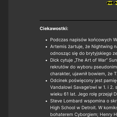
Ciekawostki:
Podczas napisów końcowych Wil
Artemis żartuje, że Nightwing 
odnosząc się do brytyjskiego z
Dick cytuje „The Art of War” S
rekrutów do wyboru pseudonim
charakter, ujawnił bowiem, że T
Odcinek poświęcony jest pamięci
Vandalowi Savage’owi w 1. i 2. 
wieku 61 lat. Jego rolę przejął 
Steve Lombard wspomina o skr
High School w Detroit. W komik
bohaterem Cyborgiem; Henry H