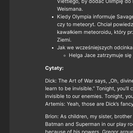
Viettiego, by dodać Olimpię do
Weismana.
Kiedy Olympia informuje Savage
czy to meteoryt. Chciał powiedz
kawałkiem meteoroidu, który pr
Ziemi.
Jak we wcześniejszych odcinkac
Helga Jace zatrzymuje się 
Cytaty:
Dick: The Art of War says, „Oh, divi
learn to be invisible.” Tonight, you’
invisible to our enemies. Tonight, y
Artemis: Yeah, those are Dick’s fanc
Brion: As children, my sister, brot
Batman and Superman in our play ro
because of his powers. Gregor arg