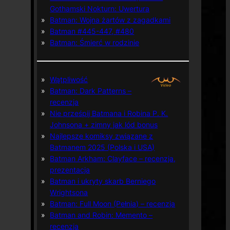
Gothamski Nokturn: Uwertura
Batman: Wojna żartów z zagadkami
Batman #445-447, #480
Batman: Śmierć w rodzinie
Wątpliwość
Batman: Dark Patterns –
recenzja
Nie prześpij Batmana i Robina P. K.
Johnsona + zimny jak lód bonus
Najlepsze komiksy związane z
Batmanem 2025 (Polska i USA)
Batman Arkham: Clayface – recenzja,
prezentacja
Batman i ukryty skarb Berniego
Wrightsona
Batman: Full Moon (Pełnia) – recenzja
Batman and Robin: Memento –
recenzja