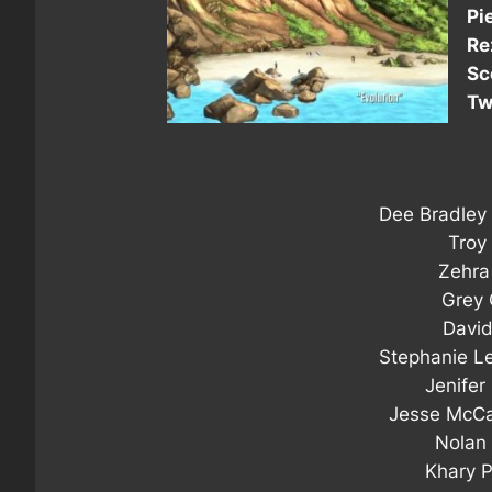
Pi
Re
Sc
Tw
Dee Bradley
Troy
Zehra
Grey G
Davi
Stephanie L
Jenifer
Jesse McCa
Nolan
Khary 