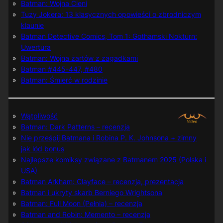
Batman: Wojna Cieni
Tuzy Jokera: 13 klasycznych opowieści o zbrodniczym
klaunie
Batman Detective Comics, Tom 1: Gothamski Nokturn:
Uwertura
Batman: Wojna żartów z zagadkami
Batman #445-447, #480
Batman: Śmierć w rodzinie
Wątpliwość
Batman: Dark Patterns – recenzja
Nie prześpij Batmana i Robina P. K. Johnsona + zimny
jak lód bonus
Najlepsze komiksy związane z Batmanem 2025 (Polska i
USA)
Batman Arkham: Clayface – recenzja, prezentacja
Batman i ukryty skarb Berniego Wrightsona
Batman: Full Moon (Pełnia) – recenzja
Batman and Robin: Memento – recenzja