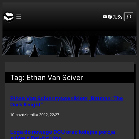
Szuka
YouTube
Facebook
X
RSS Feed
|
Tag:
Ethan Van Sciver
Ethan Van Sciver rysownikiem „Batman: The
Dark Knight”
10 października 2012, 22:27
Loga do nowego DCU oraz kolejna porcja
artów z Bat-tytułów