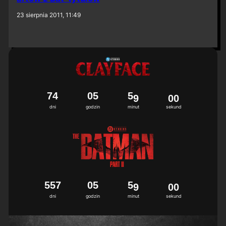
23 sierpnia 2011, 11:49
7
4
0
5
5
8
5
9
9
0
0
dni
godzin
minut
sekund
5
5
7
0
5
5
8
5
9
9
0
0
dni
godzin
minut
sekund