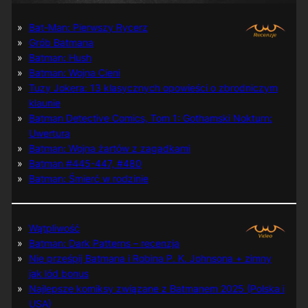
Bat-Man: Pierwszy Rycerz
Grób Batmana
Batman: Hush
Batman: Wojna Cieni
Tuzy Jokera: 13 klasycznych opowieści o zbrodniczym
klaunie
Batman Detective Comics, Tom 1: Gothamski Nokturn:
Uwertura
Batman: Wojna żartów z zagadkami
Batman #445-447, #480
Batman: Śmierć w rodzinie
Wątpliwość
Batman: Dark Patterns – recenzja
Nie prześpij Batmana i Robina P. K. Johnsona + zimny
jak lód bonus
Najlepsze komiksy związane z Batmanem 2025 (Polska i
USA)