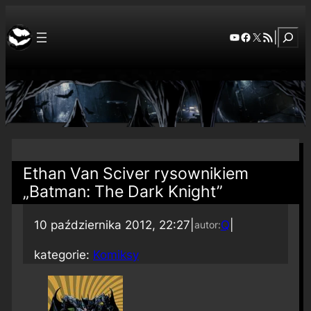
Szuka
YouTube
Facebook
X
RSS Feed
|
Ethan Van Sciver rysownikiem
„Batman: The Dark Knight”
10 października 2012, 22:27
|
Q
|
autor:
kategorie:
Komiksy