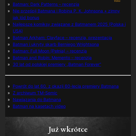
Batman: Dark Patterns – recenzja
Nie prześpij Batmana i Robina P. K. Johnsona + zimny
jak lód bonus
Najlepsze komiksy związane z Batmanem 2025 (Polska i
USA)
Batman Arkham: Clayface – recenzja, prezentacja
Batman i ukryty skarb Berniego Wrightsona
Batman: Full Moon (Pełnia) – recenzja
Batman and Robin: Memento – recenzja
30 lat od polskiej premiery „Batman Forever”
Powrót do lat 60. z okazji 60-lecia premiery Batmana
Z archiwum TM-Semic
Nawiązania do Batmana
Batman na kasetach video
Już wkrótce