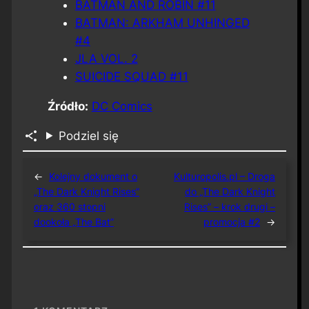
BATMAN AND ROBIN #11
BATMAN: ARKHAM UNHINGED
#4
JLA VOL. 2
SUICIDE SQUAD #11
Źródło:
DC Comics
Podziel się
←
Kolejny dokument o
Kulturopolis.pl – Droga
„The Dark Knight Rises”
do „The Dark Knight
oraz 360 stopni
Rises” – krok drugi –
dookoła „The Bat”
promocja #2
→