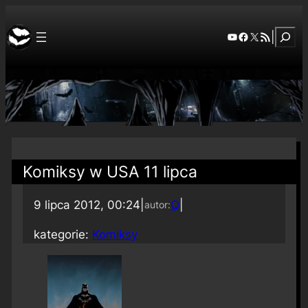
Szuka
YouTube
Facebook
X
RSS Feed
|
Komiksy w USA 11 lipca
9 lipca 2012, 00:24
|
Q
|
autor:
kategorie:
Komiksy