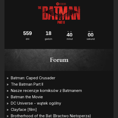
5
5
9
1
8
3
9
5
9
dni
godzin
minut
sekund
Forum