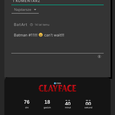
1
KOMENTARZ
Najstarsze
BatArt
14 lat temu
Batman #11!!!
can’t wait!!!
7
6
1
8
3
9
5
9
dni
godzin
minut
sekund