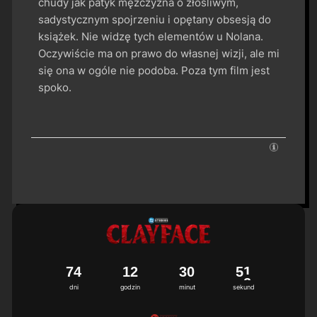
chudy jak patyk mężczyzna o złośliwym,
sadystycznym spojrzeniu i opętany obsesją do
książek. Nie widzę tych elementów u Nolana.
Oczywiście ma on prawo do własnej wizji, ale mi
się ona w ogóle nie podoba. Poza tym film jest
spoko.
7
4
1
2
3
0
5
1
dni
godzin
minut
sekund