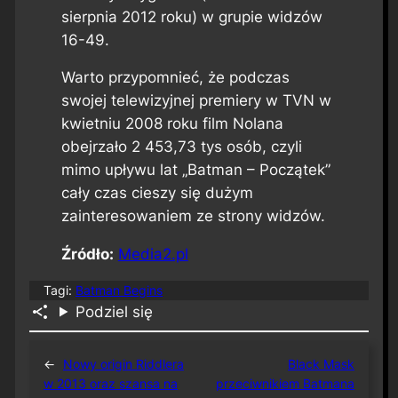
sierpnia 2012 roku) w grupie widzów
16-49.
Warto przypomnieć, że podczas
swojej telewizyjnej premiery w TVN w
kwietniu 2008 roku film Nolana
obejrzało 2 453,73 tys osób, czyli
mimo upływu lat „Batman – Początek”
cały czas cieszy się dużym
zainteresowaniem ze strony widzów.
Źródło:
Media2.pl
Tagi:
Batman Begins
Podziel się
←
Nowy origin Riddlera
Black Mask
w 2013 oraz szansa na
przeciwnikiem Batmana