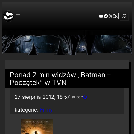
Szuka
YouTube
Facebook
X
RSS Feed
|
Ponad 2 mln widzów „Batman –
Początek” w TVN
27 sierpnia 2012, 18:57
|
Q
|
autor:
kategorie:
Filmy