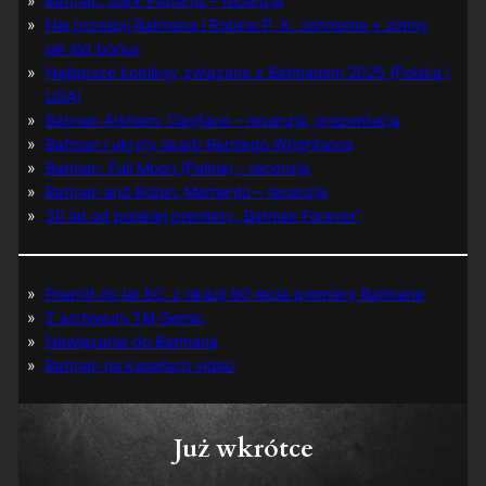
Batman: Dark Patterns – recenzja
Nie prześpij Batmana i Robina P. K. Johnsona + zimny
jak lód bonus
Najlepsze komiksy związane z Batmanem 2025 (Polska i
USA)
Batman Arkham: Clayface – recenzja, prezentacja
Batman i ukryty skarb Berniego Wrightsona
Batman: Full Moon (Pełnia) – recenzja
Batman and Robin: Memento – recenzja
30 lat od polskiej premiery „Batman Forever”
Powrót do lat 60. z okazji 60-lecia premiery Batmana
Z archiwum TM-Semic
Nawiązania do Batmana
Batman na kasetach video
Już wkrótce