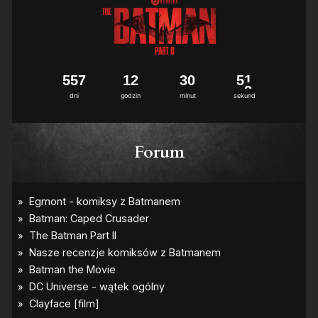
5
5
7
1
2
3
0
5
1
dni
godzin
minut
sekund
Forum