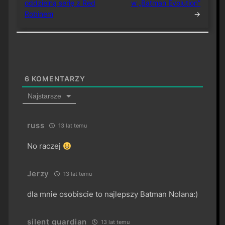
oddzielną serię z Red
w „Batman Evolution”
Robinem
→
6
KOMENTARZY
Najstarsze
russ
13 lat temu
No raczej
Jerzy
13 lat temu
dla mnie osobiscie to najlepszy Batman Nolana:)
silent guardian
13 lat temu