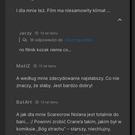
I dla mnie też. Film ma niesamowity klimat …
Jerzy
13 lat temu
W odpowiedzi do
silent guardian
no filmik kozak niema co…
MatiZ
13 lat temu
A według mnie zdecydowanie najsłabszy. Co nie
znaczy, że słaby. Jest bardzo dobry!
BatArt
13 lat temu
A jak dla mnie Scarecrow Nolana jest totalnie do
bani… :/ Powinni zrobić Crane’a takim, jakim był w
komiksie „Bóg strachu” – starszy, niechlujny,