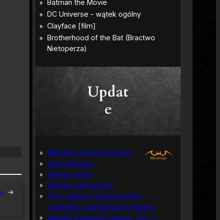
Updat
e
Bat-Man: Pierwszy Rycerz
Grób Batmana
Batman: Hush
Batman: Wojna Cieni
s
→
Tuzy Jokera: 13 klasycznych
opowieści o zbrodniczym klaunie
Batman Detective Comics, Tom 1: