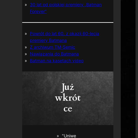
30 lat od polskiej premiery „Batman
Forever”
Powrót do lat 60. z okazji 60-lecia
premiery Batmana
Z archiwum TM-Semic
Nawiązania do Batmana
Batman na kasetach video
Już
wkrót
ce
"Uniwe