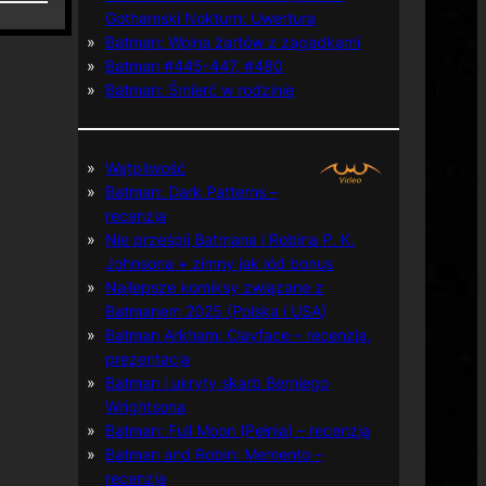
Gothamski Nokturn: Uwertura
Batman: Wojna żartów z zagadkami
Batman #445-447, #480
Batman: Śmierć w rodzinie
Wątpliwość
Batman: Dark Patterns –
recenzja
Nie prześpij Batmana i Robina P. K.
Johnsona + zimny jak lód bonus
Najlepsze komiksy związane z
Batmanem 2025 (Polska i USA)
Batman Arkham: Clayface – recenzja,
prezentacja
Batman i ukryty skarb Berniego
Wrightsona
Batman: Full Moon (Pełnia) – recenzja
Batman and Robin: Memento –
recenzja