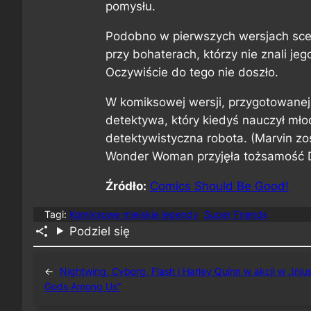
pomysłu.
Podobno w pierwszych wersjach sce
przy bohaterach, którzy nie znali jeg
Oczywiście do tego nie doszło.
W komiksowej wersji, przygotowanej 
detektywa, który kiedyś nauczył mł
detektywistyczna robota. (Marvin zos
Wonder Woman przyjęła tożsamość D
Źródło:
Comics Should Be Good!
Tagi:
Komiksowe miejskie legendy
Super Friends
Podziel się
←
Nightwing, Cyborg, Flash i Harley Quinn w akcji w „Injus
Gods Among Us”