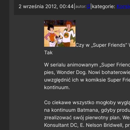
2 września 2012, 00:44
|
Q
|
kategorie:
Komi
autor:
Czy w „Super Friends”
Tak
W serialu animowanym „Super Friends
pies, Wonder Dog. Nowi bohaterowie
uwzględnić ich w komiksie
Super Fri
kontinuum.
Co ciekawe wszystko mogłoby wygląd
na kontinuum Batmana, gdyby produ
zrealizować swój pierwotny plan. W
Konsultant DC, E. Nelson Bridwell, p