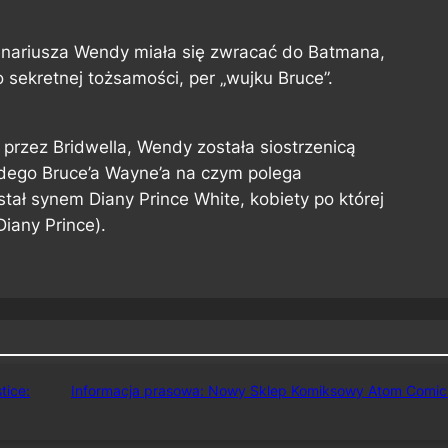
nariusza Wendy miała się zwracać do Batmana,
o sekretnej tożsamości, per „wujku Bruce”.
przez Bridwella, Wendy została siostrzenicą
odego Bruce’a Wayne’a na czym polega
tał synem Diany Prince White, kobiety po której
iany Prince).
tice:
Informacja prasowa: Nowy Sklep Komiksowy Atom Comic