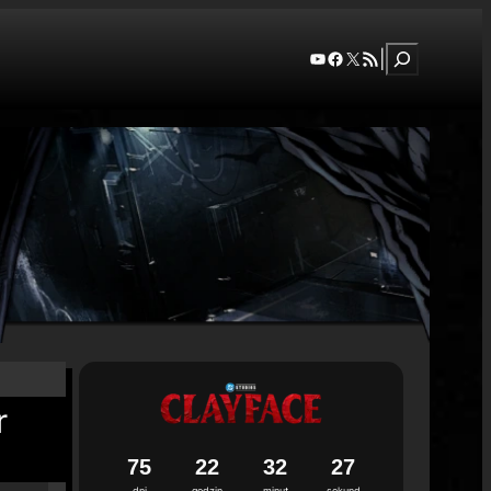
Szukaj
YouTube
Facebook
X
RSS Feed
|
r
7
5
2
2
3
2
2
6
dni
godzin
minut
sekund