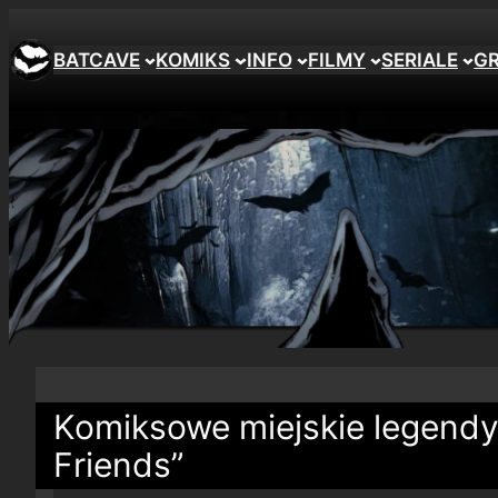
BATCAVE
KOMIKS
INFO
FILMY
SERIALE
G
Komiksowe miejskie legendy
Friends”