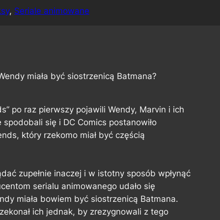
ksy
, 
Seriale animowane
 Wendy miała być siostrzenicą Batmana?
” po raz pierwszy pojawili Wendy, Marvin i ich
 spodobali się i DC Comics postanowiło
ends
, który rzekomo miał być częścią
ać zupełnie inaczej i w istotny sposób wpłynąć
centom serialu animowanego udało się
endy miała bowiem być siostrzenicą Batmana.
rzekonał ich jednak, by zrezygnowali z tego