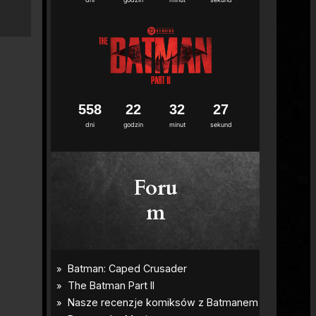
5
5
8
2
2
3
2
2
6
dni
godzin
minut
sekund
Foru
m