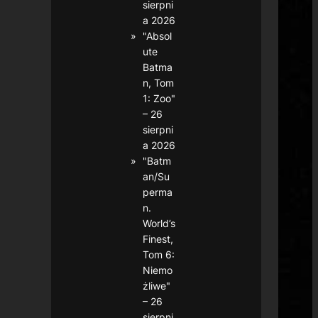
sierpni
a 2026
"Absol
ute
Batma
n, Tom
1: Zoo"
– 26
sierpni
a 2026
"Batm
an/Su
perma
n.
World’s
Finest,
Tom 6:
Niemo
żliwe"
– 26
sierpni