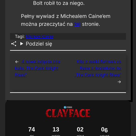
Bolt robił to za niego.
Pełny wywiad z Michealem Caine’em
można przeczytać na
tej
stronie.
Tagi:
Michael Caine
Podziel się
←
4 nowe zdjęcia zza
Klip z walki Batman vs
kulis „The Dark Knight
Bane z dodatków do
Rises”
„The Dark Knight Rises”
→
7
4
1
3
0
2
0
5
dni
godzin
minut
sekund