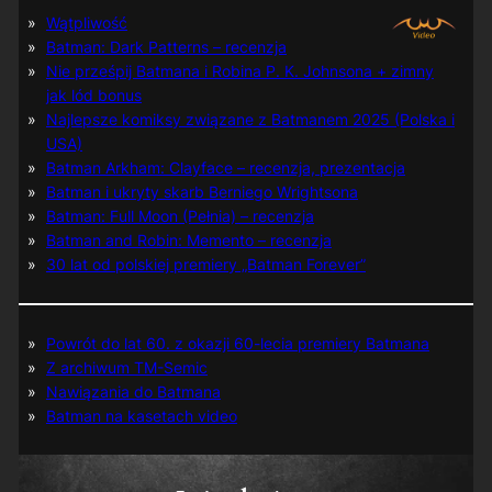
Wątpliwość
Batman: Dark Patterns – recenzja
Nie prześpij Batmana i Robina P. K. Johnsona + zimny
jak lód bonus
Najlepsze komiksy związane z Batmanem 2025 (Polska i
USA)
Batman Arkham: Clayface – recenzja, prezentacja
Batman i ukryty skarb Berniego Wrightsona
Batman: Full Moon (Pełnia) – recenzja
Batman and Robin: Memento – recenzja
30 lat od polskiej premiery „Batman Forever”
Powrót do lat 60. z okazji 60-lecia premiery Batmana
Z archiwum TM-Semic
Nawiązania do Batmana
Batman na kasetach video