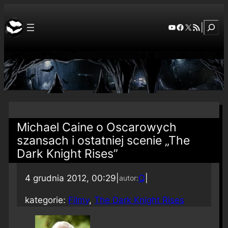
Szuka
YouTube
Facebook
X
RSS Feed
|
Michael Caine o Oscarowych
szansach i ostatniej scenie „The
Dark Knight Rises”
4 grudnia 2012, 00:29
|
Q
|
autor:
kategorie:
Filmy
, 
The Dark Knight Rises