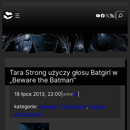
Szuka
YouTube
Facebook
X
RSS Feed
|
Tara Strong użyczy głosu Batgirl w
„Beware the Batman”
18 lipca 2013, 22:00
|
Q
|
autor:
kategorie:
Beware The Batman
, 
Seriale
animowane