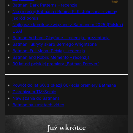
Batman: Dark Patterns – recenzja
Nie prześpij Batmana i Robina P. K. Johnsona + zimny
jak lód bonus
Najlepsze komiksy związane z Batmanem 2025 (Polska i
USA)
Batman Arkham: Clayface – recenzja, prezentacja
Batman i ukryty skarb Berniego Wrightsona
Batman: Full Moon (Pełnia) – recenzja
Batman and Robin: Memento – recenzja
30 lat od polskiej premiery „Batman Forever”
Powrót do lat 60. z okazji 60-lecia premiery Batmana
Z archiwum TM-Semic
Nawiązania do Batmana
Batman na kasetach video
Już wkrótce