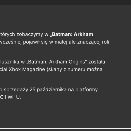
 których zobaczymy w
„Batman: Arkham
cześniej pojawił się w małej ale znaczącej roli
lusznika w „Batman: Arkham Origins” została
cial Xbox Magazine (skany z numeru można
do sprzedaży 25 października na platformy
 i Wii U.