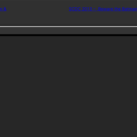
n &
SCDC 2013 – „Beware the Batman