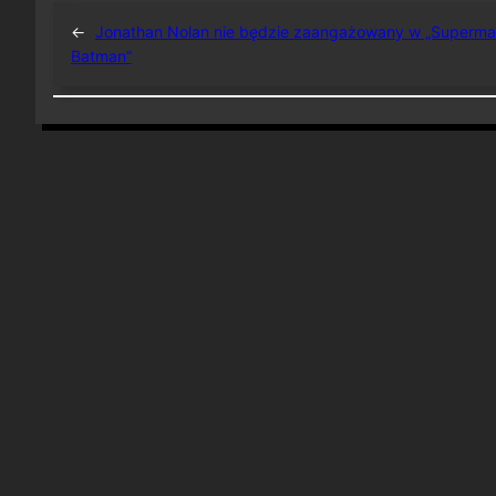
←
Jonathan Nolan nie będzie zaangażowany w „Superma
Batman”