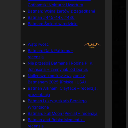
Gothamski Nokturn: Uwertura
Batman: Wojna żartów z zagadkami
Batman #445-447, #480
Batman: Śmierć w rodzinie
Wątpliwość
Batman: Dark Patterns –
recenzja
Nie prześpij Batmana i Robina P. K.
Johnsona + zimny jak lód bonus
Najlepsze komiksy związane z
Batmanem 2025 (Polska i USA)
Batman Arkham: Clayface – recenzja,
prezentacja
Batman i ukryty skarb Berniego
Wrightsona
Batman: Full Moon (Pełnia) – recenzja
Batman and Robin: Memento –
recenzja