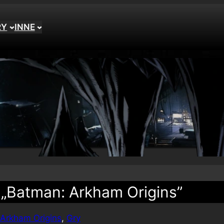
RY
INNE
 „Batman: Arkham Origins”
Arkham Origins
, 
Gry