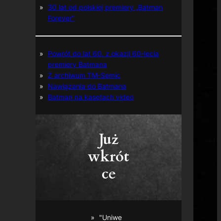
30 lat od polskiej premiery „Batman
Forever”
Powrót do lat 60. z okazji 60-lecia
premiery Batmana
Z archiwum TM-Semic
Nawiązania do Batmana
Batman na kasetach video
Już
wkrót
ce
"Uniwe