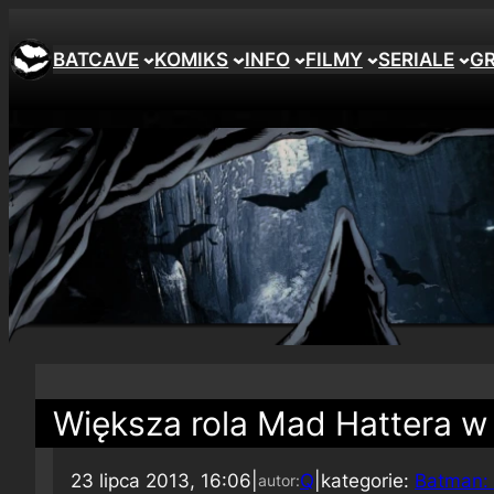
BATCAVE
KOMIKS
INFO
FILMY
SERIALE
G
Większa rola Mad Hattera w
23 lipca 2013, 16:06
|
Q
|
kategorie:
Batman: 
autor: