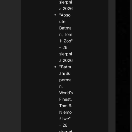
sierpni
a 2026
"Absol
ute
Batma
n, Tom
1: Zoo"
– 26
sierpni
a 2026
"Batm
an/Su
perma
n.
World’s
Finest,
Tom 6:
Niemo
żliwe"
– 26
sierpni