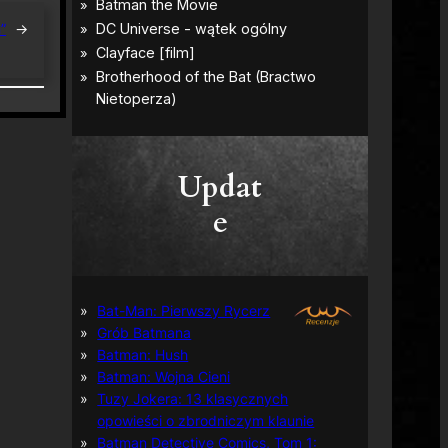
”
→
Updat
e
Bat-Man: Pierwszy Rycerz
Grób Batmana
Batman: Hush
Batman: Wojna Cieni
Tuzy Jokera: 13 klasycznych
opowieści o zbrodniczym klaunie
Batman Detective Comics, Tom 1: