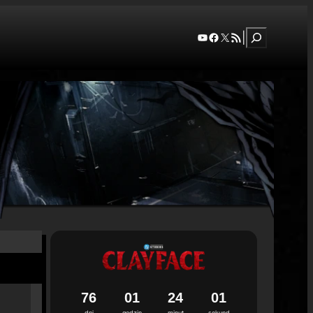
Szukaj
YouTube
Facebook
X
RSS Feed
|
7
6
0
1
2
4
0
0
dni
godzin
minut
sekund