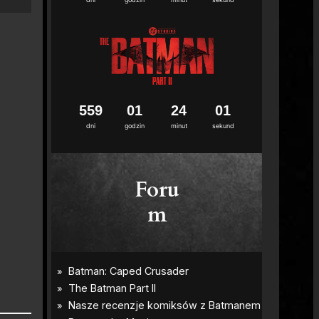
5
5
9
0
1
2
4
0
0
dni
godzin
minut
sekund
Foru
m