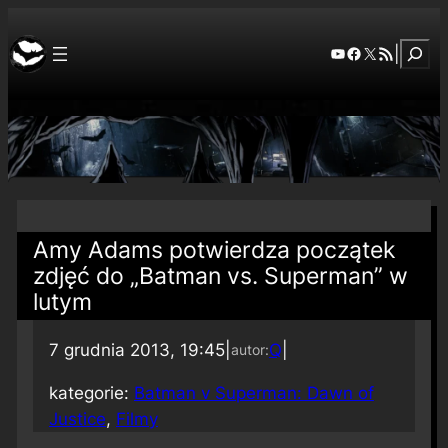
Szuka
YouTube
Facebook
X
RSS Feed
|
Amy Adams potwierdza początek
zdjęć do „Batman vs. Superman” w
lutym
7 grudnia 2013, 19:45
|
Q
|
autor:
kategorie:
Batman v Superman: Dawn of
Justice
, 
Filmy