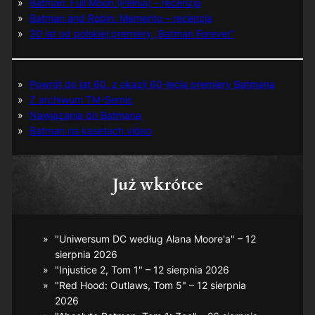
Batman: Full Moon (Pełnia) – recenzja
Batman and Robin: Memento – recenzja
30 lat od polskiej premiery „Batman Forever”
Powrót do lat 60. z okazji 60-lecia premiery Batmana
Z archiwum TM-Semic
Nawiązania do Batmana
Batman na kasetach video
Już wkrótce
"Uniwersum DC według Alana Moore'a" – 12
sierpnia 2026
"Injustice 2, Tom 1" – 12 sierpnia 2026
"Red Hood: Outlaws, Tom 5" – 12 sierpnia
2026