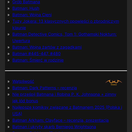
Grób Batmana
Batman: Hush
Batman: Wojna Cieni
Tuzy Jokera: 13 klasycznych opowieści o zbrodniczym
klaunie
Batman Detective Comics, Tom 1: Gothamski Nokturn:
Uwertura
Batman: Wojna żartów z zagadkami
Batman #445-447, #480
Batman: Śmierć w rodzinie
Wątpliwość
Batman: Dark Patterns – recenzja
Nie prześpij Batmana i Robina P. K. Johnsona + zimny
jak lód bonus
Najlepsze komiksy związane z Batmanem 2025 (Polska i
USA)
Batman Arkham: Clayface – recenzja, prezentacja
Batman i ukryty skarb Berniego Wrightsona