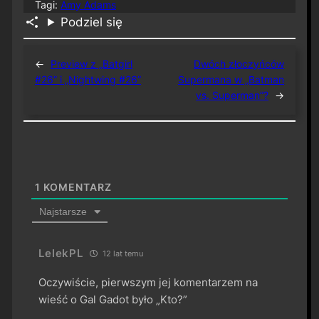
Tagi:
Amy Adams
Podziel się
←
Preview z „Batgirl
Dwóch złoczyńców
#26” i „Nightwing #26”
Supermana w „Batman
vs. Superman”?
→
1
KOMENTARZ
Najstarsze
LelekPL
12 lat temu
Oczywiście, pierwszym jej komentarzem na
wieść o Gal Gadot było „Kto?”