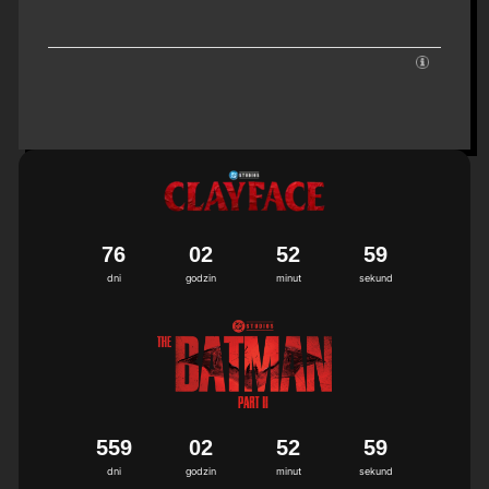
7
6
0
2
5
2
5
8
9
dni
godzin
minut
sekund
5
5
9
0
2
5
2
5
8
9
dni
godzin
minut
sekund