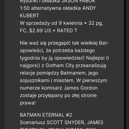
Rysunki i okładka JASON FABOK
1:50 alternatywna okładka ANDY
KUBERT
W sprzedaży od 9 kwietnia • 32 pg,
FC, $2.99 US • RATED T
Nie waż się przegapić tak wielkiej Bat-
opowieści, że potrzeba każdego
tygodnia by ją opowiedzieć! Najlepsi (i
najgorsi) z Gotham City przeanalizują
relacje pomiędzy Batmanem, jego
sojusznikami i miastem. W pierwszym
numerze komisarz James Gordon
zostaje przyłapany po złej stronie
prawa!
BATMAN ETERNAL #2
Scenariusz SCOTT SNYDER, JAMES