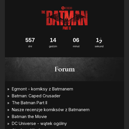
5
5
7
1
4
0
6
1
1
dni
godzin
minut
sekund
Forum