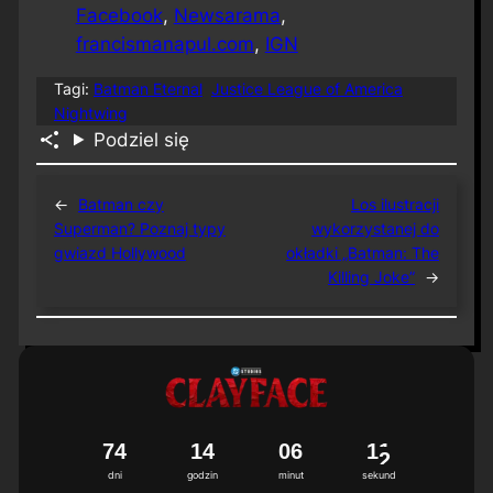
Facebook
,
Newsarama
,
francismanapul.com
,
IGN
Tagi:
Batman Eternal
Justice League of America
Nightwing
Podziel się
←
Batman czy
Los ilustracji
Superman? Poznaj typy
wykorzystanej do
gwiazd Hollywood
okładki „Batman: The
Killing Joke”
→
7
4
1
4
0
6
1
1
dni
godzin
minut
sekund