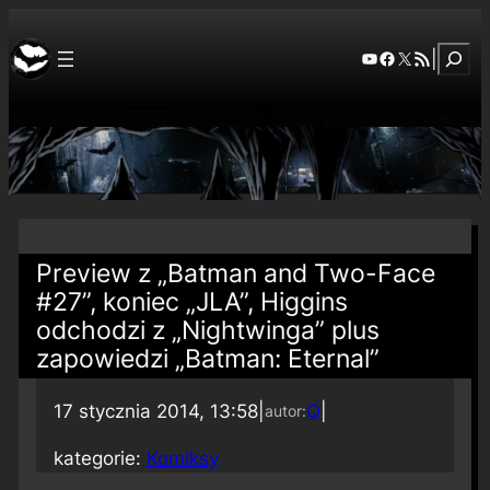
Szuka
YouTube
Facebook
X
RSS Feed
|
Preview z „Batman and Two-Face
#27”, koniec „JLA”, Higgins
odchodzi z „Nightwinga” plus
zapowiedzi „Batman: Eternal”
17 stycznia 2014, 13:58
|
Q
|
autor:
kategorie:
Komiksy