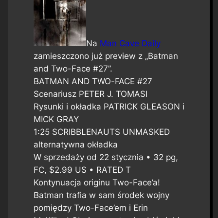
Na
Man Cave Daily
zamieszczono już preview z „Batman
and Two-Face #27”.
BATMAN AND TWO-FACE #27
Scenariusz PETER J. TOMASI
Rysunki i okładka PATRICK GLEASON i
MICK GRAY
1:25 SCRIBBLENAUTS UNMASKED
alternatywna okładka
W sprzedaży od 22 stycznia • 32 pg,
FC, $2.99 US • RATED T
Kontynuacja originu Two-Face’a!
Batman trafia w sam środek wojny
pomiędzy Two-Face’em i Erin