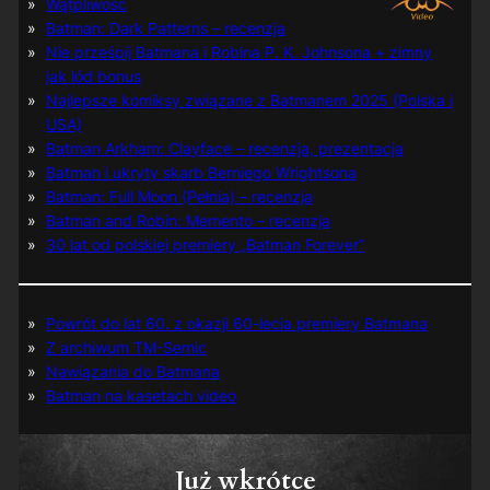
Wątpliwość
Batman: Dark Patterns – recenzja
Nie prześpij Batmana i Robina P. K. Johnsona + zimny
jak lód bonus
Najlepsze komiksy związane z Batmanem 2025 (Polska i
USA)
Batman Arkham: Clayface – recenzja, prezentacja
Batman i ukryty skarb Berniego Wrightsona
Batman: Full Moon (Pełnia) – recenzja
Batman and Robin: Memento – recenzja
30 lat od polskiej premiery „Batman Forever”
Powrót do lat 60. z okazji 60-lecia premiery Batmana
Z archiwum TM-Semic
Nawiązania do Batmana
Batman na kasetach video
Już wkrótce