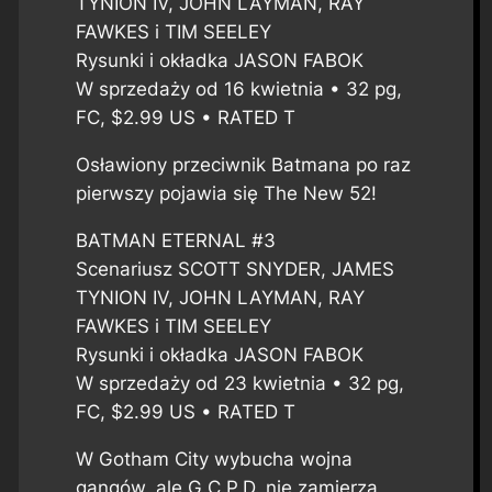
TYNION IV, JOHN LAYMAN, RAY
FAWKES i TIM SEELEY
Rysunki i okładka JASON FABOK
W sprzedaży od 16 kwietnia • 32 pg,
FC, $2.99 US • RATED T
Osławiony przeciwnik Batmana po raz
pierwszy pojawia się The New 52!
BATMAN ETERNAL #3
Scenariusz SCOTT SNYDER, JAMES
TYNION IV, JOHN LAYMAN, RAY
FAWKES i TIM SEELEY
Rysunki i okładka JASON FABOK
W sprzedaży od 23 kwietnia • 32 pg,
FC, $2.99 US • RATED T
W Gotham City wybucha wojna
gangów, ale G.C.P.D. nie zamierza