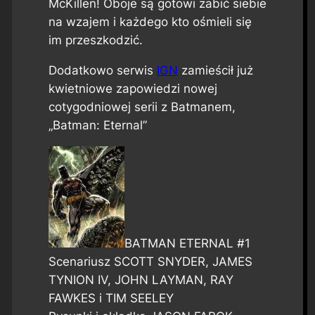
McKillen! Oboje są gotowi zabić siebie
na wzajem i każdego kto ośmieli się
im przeszkodzić.
Dodatkowo serwis
IGN
zamieścił już
kwietniowe zapowiedzi nowej
cotygodniowej serii z Batmanem,
„Batman: Eternal”
BATMAN ETERNAL #1
Scenariusz SCOTT SNYDER, JAMES
TYNION IV, JOHN LAYMAN, RAY
FAWKES i TIM SEELEY