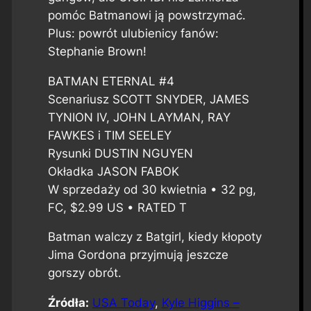
pomóc Batmanowi ją powstrzymać.
Plus: powrót ulubienicy fanów:
Stephanie Brown!
BATMAN ETERNAL #4
Scenariusz SCOTT SNYDER, JAMES
TYNION IV, JOHN LAYMAN, RAY
FAWKES i TIM SEELEY
Rysunki DUSTIN NGUYEN
Okładka JASON FABOK
W sprzedaży od 30 kwietnia • 32 pg,
FC, $2.99 US • RATED T
Batman walczy z Batgirl, kiedy kłopoty
Jima Gordona przyjmują jeszcze
gorszy obrót.
Źródła:
USA Today
,
Kyle Higgins –