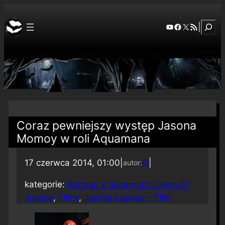
Szuka
YouTube
Facebook
X
RSS Feed
|
Coraz pewniejszy występ Jasona
Momoy w roli Aquamana
17 czerwca 2014, 01:00
|
Q
|
autor:
kategorie:
Batman v Superman: Dawn of
Justice
, 
Filmy
, 
Justice League – Film