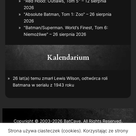
"Red Hood: Outlaws, Tom 5" – 12 sierpnia
2026
"Absolute Batman, Tom 1: Zoo" – 26 sierpnia
2026
"Batman/Superman. World’s Finest, Tom 6:
Niemożliwe" – 26 sierpnia 2026
Kalendarium
26 lat(a) temu zmarł Lewis Wilson, odtwórca roli
Batmana w serialu z 1943 roku
Copyright © 2003-2026 BatCave. All Rights Reserved.
Batman and all related characters and elements are the
Strona używa ciasteczek (cookies). Korzystając ze strony
trademarks of © DC Comics and Warner Bros. Entertainment