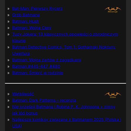
Bat-Man: Pierwszy Rycerz
Grób Batmana
Batman: Hush
Batman: Wojna Cieni
Tuzy Jokera: 13 klasycznych opowieści o zbrodniczym
klaunie
Batman Detective Comics, Tom 1: Gothamski Nokturn:
Uwertura
Batman: Wojna żartów z zagadkami
Batman #445-447, #480
Batman: Śmierć w rodzinie
Wątpliwość
Batman: Dark Patterns – recenzja
Nie prześpij Batmana i Robina P. K. Johnsona + zimny
jak lód bonus
Najlepsze komiksy związane z Batmanem 2025 (Polska i
USA)