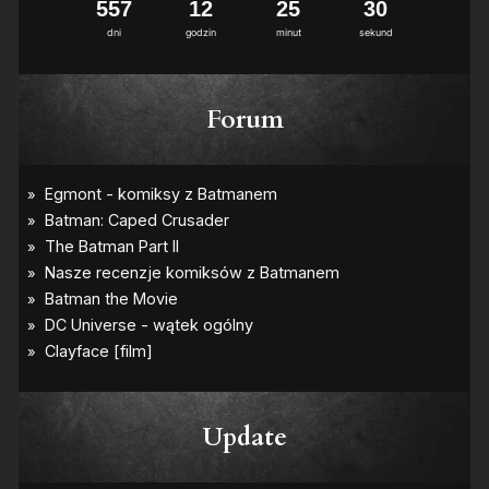
5
5
7
1
2
2
5
3
0
dni
godzin
minut
sekund
Forum
Update