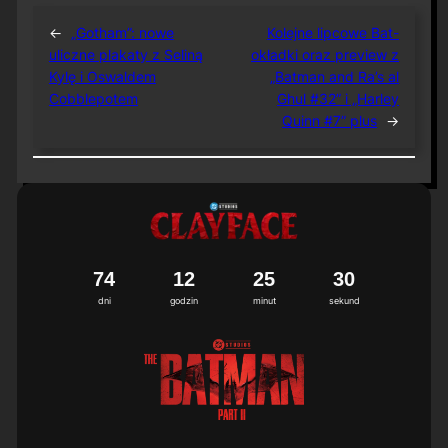
←
„Gotham”: nowe
Kolejne lipcowe Bat-
uliczne plakaty z Seliną
okładki oraz preview z
Kylę i Oswaldem
„Batman and Ra’s al
Cobblepotem
Ghul #32” i „Harley
Quinn #7” plus
→
7
4
1
2
2
5
3
0
dni
godzin
minut
sekund