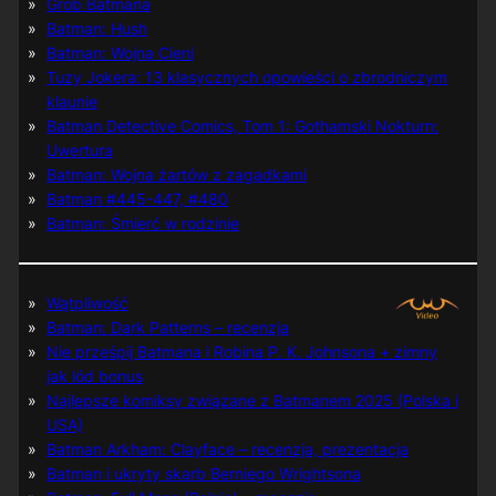
Grób Batmana
Batman: Hush
Batman: Wojna Cieni
Tuzy Jokera: 13 klasycznych opowieści o zbrodniczym
klaunie
Batman Detective Comics, Tom 1: Gothamski Nokturn:
Uwertura
Batman: Wojna żartów z zagadkami
Batman #445-447, #480
Batman: Śmierć w rodzinie
Wątpliwość
Batman: Dark Patterns – recenzja
Nie prześpij Batmana i Robina P. K. Johnsona + zimny
jak lód bonus
Najlepsze komiksy związane z Batmanem 2025 (Polska i
USA)
Batman Arkham: Clayface – recenzja, prezentacja
Batman i ukryty skarb Berniego Wrightsona