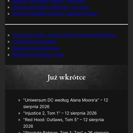
Batman: Full Moon (Pełnia) – recenzja
Batman and Robin: Memento – recenzja
30 lat od polskiej premiery „Batman Forever”
Powrót do lat 60. z okazji 60-lecia premiery Batmana
Z archiwum TM-Semic
Nawiązania do Batmana
Batman na kasetach video
Już wkrótce
"Uniwersum DC według Alana Moore'a" – 12
sierpnia 2026
"Injustice 2, Tom 1" – 12 sierpnia 2026
"Red Hood: Outlaws, Tom 5" – 12 sierpnia
2026
"Absolute Batman, Tom 1: Zoo" – 26 sierpnia