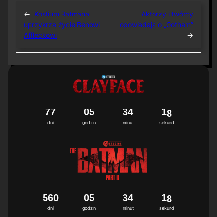
←
Kostium Batmana
Aktorzy i twórcy
uprzykrza życie Benowi
opowiadają o „Gotham”
Affleckowi
→
7
7
0
5
3
4
1
7
dni
godzin
minut
sekund
5
6
0
0
5
3
4
1
7
dni
godzin
minut
sekund