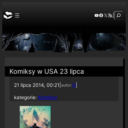
Szuka
YouTube
Facebook
X
RSS Feed
|
Komiksy w USA 23 lipca
21 lipca 2014, 00:21
|
Q
|
autor:
kategorie:
Komiksy