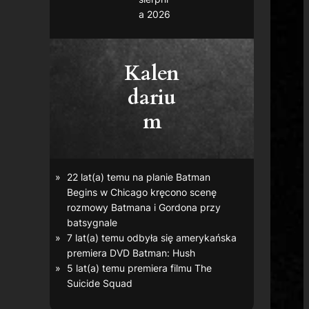
a 2026
Kalen
dariu
m
22 lat(a) temu na planie
Batman
Begins
w Chicago kręcono scenę
rozmowy Batmana i Gordona przy
batsygnale
7 lat(a) temu odbyła się amerykańska
premiera DVD
Batman: Hush
5 lat(a) temu premiera filmu
The
Suicide Squad