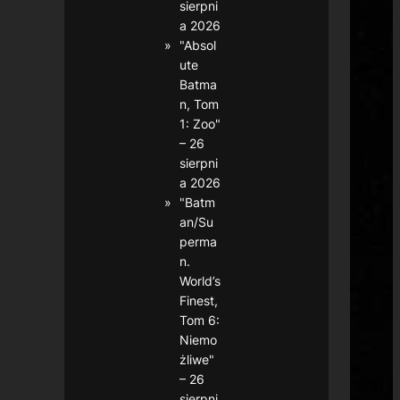
sierpni
a 2026
"Absol
ute
Batma
n, Tom
1: Zoo"
– 26
sierpni
a 2026
"Batm
an/Su
perma
n.
World’s
Finest,
Tom 6:
Niemo
żliwe"
– 26
sierpni