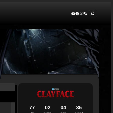
Szukaj
YouTube
Facebook
X
RSS Feed
|
7
7
0
2
0
4
3
4
dni
godzin
minut
sekund