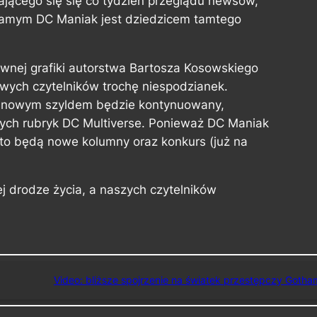
jącego się się co tydzień przeglądu newsów,
 samym DC Maniak jest dziedzicem tamtego
wnej grafiki autorstwa Bartosza Kosowskiego
wych czytelników trochę niespodzianek.
 nowym szyldem będzie kontynuowany,
nych rubryk DC Multiverse. Ponieważ DC Maniak
o to będą nowe kolumny oraz konkurs (już na
 drodze życia, a naszych czytelników
Video: bliższe spojrzenie na światek przestępczy Gotha