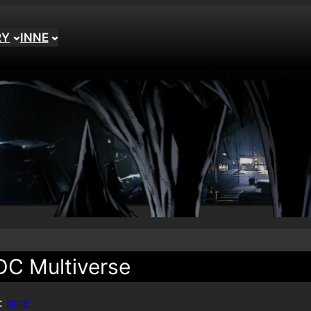
RY
INNE
DC Multiverse
e:
Inne