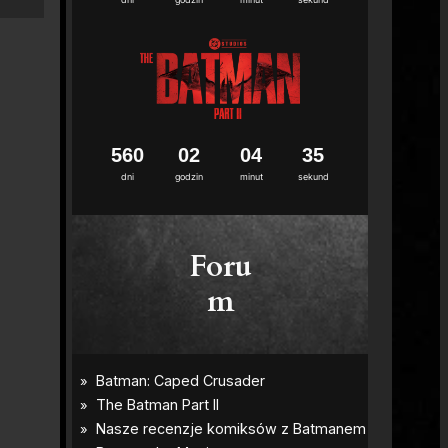
5
6
0
0
2
0
4
3
4
dni
godzin
minut
sekund
Foru
m