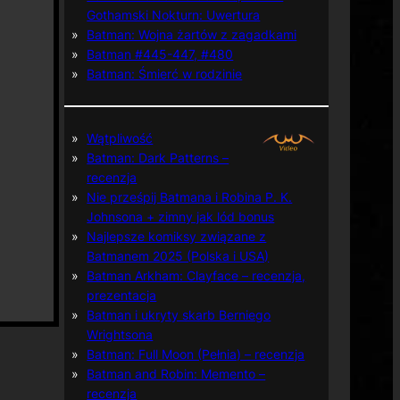
Gothamski Nokturn: Uwertura
Batman: Wojna żartów z zagadkami
Batman #445-447, #480
Batman: Śmierć w rodzinie
Wątpliwość
Batman: Dark Patterns –
recenzja
Nie prześpij Batmana i Robina P. K.
Johnsona + zimny jak lód bonus
Najlepsze komiksy związane z
Batmanem 2025 (Polska i USA)
Batman Arkham: Clayface – recenzja,
prezentacja
Batman i ukryty skarb Berniego
Wrightsona
Batman: Full Moon (Pełnia) – recenzja
Batman and Robin: Memento –
recenzja