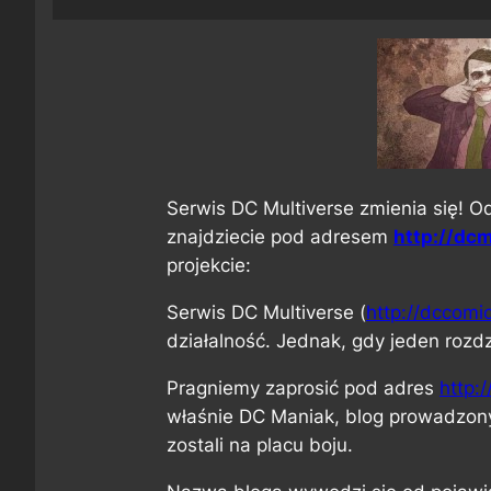
Serwis DC Multiverse zmienia się! O
znajdziecie pod adresem
http://dc
projekcie:
Serwis DC Multiverse (
http://dccomi
działalność. Jednak, gdy jeden rozd
Pragniemy zaprosić pod adres
http:
właśnie DC Maniak, blog prowadzony
zostali na placu boju.