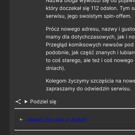
Nazwa bloga wywodzi się od pojawia
który doczekał się 112 odsłon. Tym
serwisu, jego swoistym spin-offem.
Prócz nowego adresu, nazwy i gusto
mamy dla dotychczasowych, jak i no
Przegląd komiksowych newsów pod
podobnie, jak część znanych i lubia
to coś starego, ale też i coś noweg
dniach).
Kolegom życzymy szczęścia na nowej
zapraszamy do odwiedzin serwisu.
Podziel się
←
„Gotham”: trzy klipy z „Arkham”