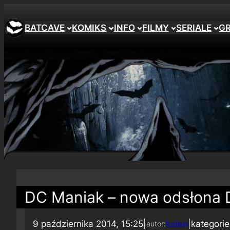
BATCAVE
KOMIKS
INFO
FILMY
SERIALE
G
DC Maniak – nowa odsłona 
9 października 2014, 15:25
|
kelen
|
kategori
autor: