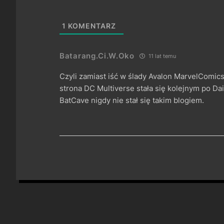
1
KOMENTARZ
Batarang.Ci.W.Oko
11 lat temu
Czyli zamiast iść w ślady Avalon MarvelComics.
strona DC Multiverse stała się kolejnym po D
BatCave nigdy nie stał się takim blogiem.