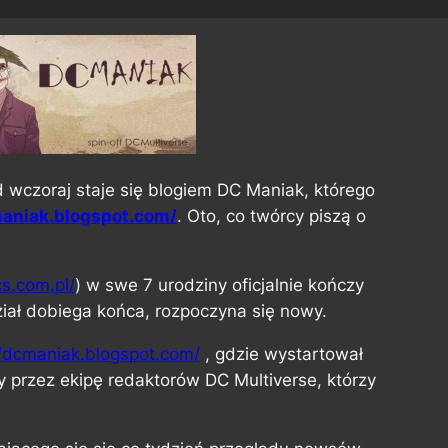
d wczoraj staje się blogiem DC Maniak, którego
maniak.blogspot.com/
. Oto, co twórcy piszą o
cs.com.pl/
) w swe 7 urodziny oficjalnie kończy
ział dobiega końca, rozpoczyna się nowy.
//dcmaniak.blogspot.com/
, gdzie wystartował
 przez ekipę redaktorów DC Multiverse, którzy