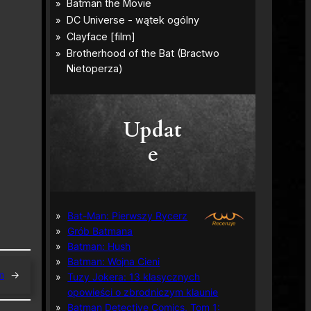
Updat
e
Bat-Man: Pierwszy Rycerz
Grób Batmana
Batman: Hush
Batman: Wojna Cieni
m
→
Tuzy Jokera: 13 klasycznych
opowieści o zbrodniczym klaunie
Batman Detective Comics, Tom 1: