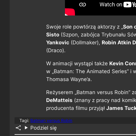
Swoje role powtórzą aktorzy z „
Son 
Sisto
(Szpon, zabójca Trybunału Só
Yankovic
(Dollmaker),
Robin Atkin 
(Draco).
W animacji wystąpi także
Kevin Con
w „Batman: The Animated Series” i w
Thomasa Wayne’a.
Reżyserem „Batman versus Robin” z
DeMatteis
(znany z pracy nad komik
producenta filmu przyjął
James Tuc
Tagi:
Batman versus Robin
Podziel się