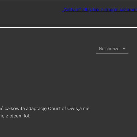
„Gotham” oficjalnie z drugim sezonem
Najstarsze
ić całkowitą adaptację Court of Owls,a nie
ę z ojcem lol.