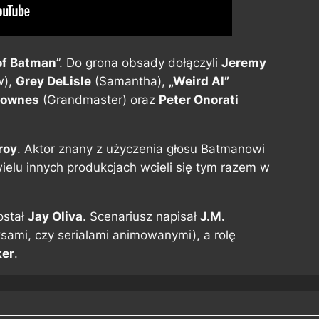
of Batman
”. Do grona obsady dołączyli
Jeremy
w),
Grey DeLisle
(Samantha),
„Weird Al”
Downes
(Grandmaster) oraz
Peter Onorati
roy
. Aktor znany z użyczenia głosu Batmanowi
ielu innych produkcjach wcieli się tym razem w
ostał
Jay Oliva
. Scenariusz napisał
J.M.
sami, czy serialami animowanymi), a rolę
ker
.