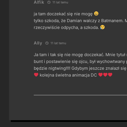
Alfik
11 lat temu
ja tam doczekać się nie mogę
tylko szkoda, że Damian walczy z Batmanem. M
rzeczywiście odpycha, a szkoda.
Ally
11 lat temu
Ja tam i tak się nie mogę doczekać. Mnie tytu
bunt i postawienie się ojcu, był wychowtwan
będzie nigtwing!!!! Gdybym jeszcze znalazł
kolejna świetna animacja DC