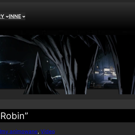
RY
INNE
 Robin”
ilmy animowane
, 
Video