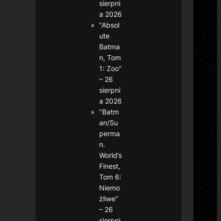
sierpni
a 2026
"Absol
ute
Batma
n, Tom
1: Zoo"
– 26
sierpni
a 2026
"Batm
an/Su
perma
n.
World’s
Finest,
Tom 6:
Niemo
żliwe"
– 26
sierpni