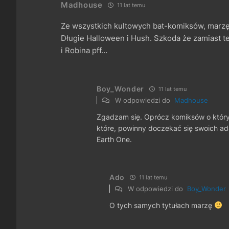
Madhouse
11 lat temu
Ze wszystkich kultowych bat-komiksów, marzę o
Długie Halloween i Hush. Szkoda że zamiast t
i Robina pff…
Boy_Wonder
11 lat temu
W odpowiedzi do
Madhouse
Zgadzam się. Oprócz komiksów o któryc
które, powinny doczekać się swoich ada
Earth One.
Ado
11 lat temu
W odpowiedzi do
Boy_Wonder
O tych samych tytułach marzę