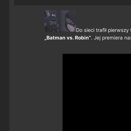
Do sieci trafił pierwsz
„Batman vs. Robin”
. Jej premiera na