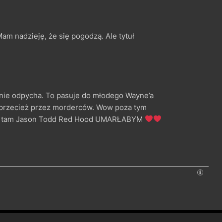
am nadzieję, że się pogodzą. Ale tytuł
ł nie odpycha. To pasuje do młodego Wayne’a
y przecież przez morderców. Wow poza tym
 się tam Jason Todd Red Hood UMARŁABYM