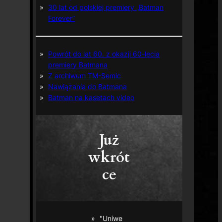
30 lat od polskiej premiery „Batman
Forever”
Powrót do lat 60. z okazji 60-lecia
premiery Batmana
Z archiwum TM-Semic
Nawiązania do Batmana
Batman na kasetach video
Już
wkrót
ce
"Uniwe