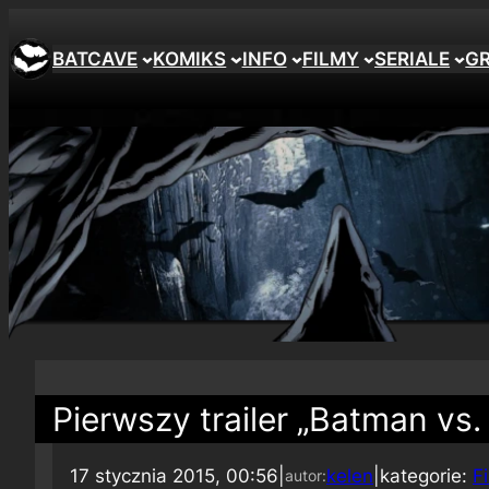
BATCAVE
KOMIKS
INFO
FILMY
SERIALE
G
Pierwszy trailer „Batman vs.
17 stycznia 2015, 00:56
|
kelen
|
kategorie:
F
autor: