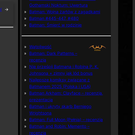
Gothamski Nokturn: Uwertura
!
→
Batman: Wojna żartów z zagadkami
Batman #445-447, #480
Batman: Śmierć w rodzinie
Wątpliwość
Batman: Dark Patterns –
recenzja
Nie prześpij Batmana i Robina P. K.
Johnsona + zimny jak lód bonus
Najlepsze komiksy związane z
Batmanem 2025 (Polska i USA)
Batman Arkham: Clayface – recenzja,
prezentacja
Batman i ukryty skarb Berniego
Wrightsona
Batman: Full Moon (Pełnia) – recenzja
Batman and Robin: Memento –
recenzja