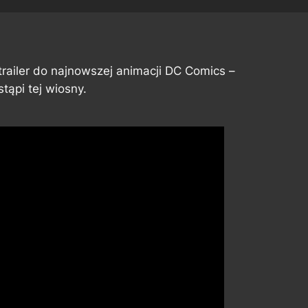
y trailer do najnowszej animacji DC Comics –
stąpi tej wiosny.