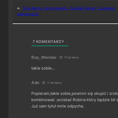
←
Tom Hardy zrezygnował z „Suicide Squad” z powodu
scenariusza?
7
KOMENTARZY
Boy_Wonder
11 lat temu
takie sobie…
Ado
11 lat temu
Popieram,takie sobie,powinni się skupić i zrob
kombinować ,wciskać Robina który będzie bił si
Już sam tytuł mnie odpycha.