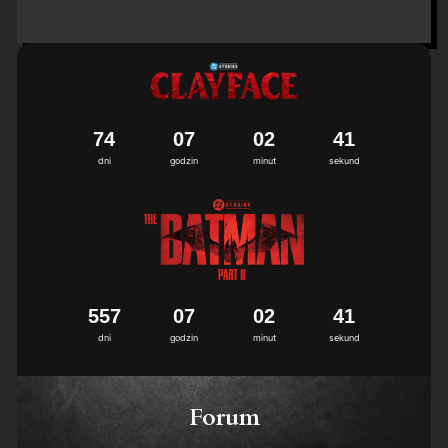
7
4
0
7
0
2
4
0
1
dni
godzin
minut
sekund
5
5
7
0
7
0
2
4
0
1
dni
godzin
minut
sekund
Forum