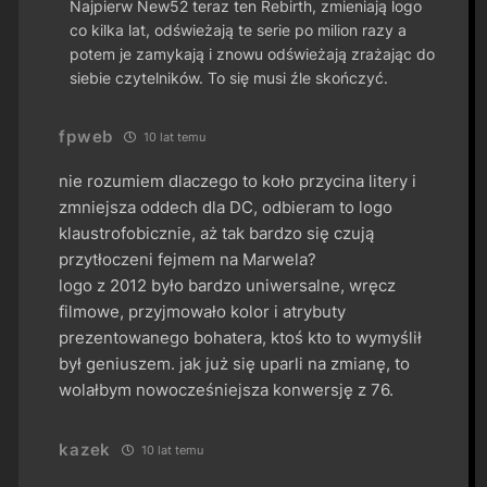
Najpierw New52 teraz ten Rebirth, zmieniają logo
co kilka lat, odświeżają te serie po milion razy a
potem je zamykają i znowu odświeżają zrażając do
siebie czytelników. To się musi źle skończyć.
fpweb
10 lat temu
nie rozumiem dlaczego to koło przycina litery i
zmniejsza oddech dla DC, odbieram to logo
klaustrofobicznie, aż tak bardzo się czują
przytłoczeni fejmem na Marwela?
logo z 2012 było bardzo uniwersalne, wręcz
filmowe, przyjmowało kolor i atrybuty
prezentowanego bohatera, ktoś kto to wymyślił
był geniuszem. jak już się uparli na zmianę, to
wolałbym nowocześniejsza konwersję z 76.
kazek
10 lat temu