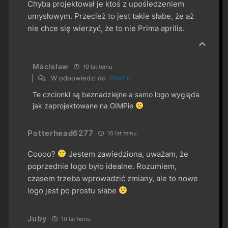
Chyba projektował je ktoś z upośledzeniem
umysłowym. Przecież to jest takie słabe, że aż
nie chce się wierzyć, że to nie Prima aprilis.
Mścisław
10 lat temu
W odpowiedzi do
Plastic
Te czcionki są beznadziejne a samo logo wygląda
jak zaprojektowane na GIMPie
Potterhead6277
10 lat temu
Coooo?
Jestem zawiedziona, uważam, że
poprzednie logo było idealne. Rozumiem,
czasem trzeba wprowadzić zmiany, ale to nowe
logo jest po prostu słabe
Juby
10 lat temu