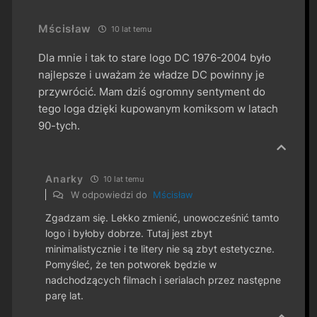
Mścisław
10 lat temu
Dla mnie i tak to stare logo DC 1976-2004 było
najlepsze i uważam że władze DC powinny je
przywrócić. Mam dziś ogromny sentyment do
tego loga dzięki kupowanym komiksom w latach
90-tych.
Anarky
10 lat temu
W odpowiedzi do
Mścisław
Zgadzam się. Lekko zmienić, unowocześnić tamto
logo i byłoby dobrze. Tutaj jest zbyt
minimalistycznie i te litery nie są zbyt estetyczne.
Pomyśleć, że ten potworek będzie w
nadchodzących filmach i serialach przez następne
parę lat.