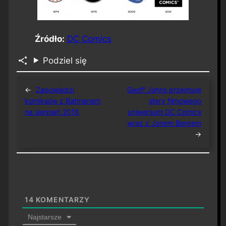
Źródło:
DC Comics
Podziel się
←
Zapowiedzi
Geoff Johns przejmuje
komiksów z Batmanem
stery filmowego
na sierpień 2016
uniwersum DC Comics
wraz z Jonem Bergem
→
14
KOMENTARZY
Najstarsze