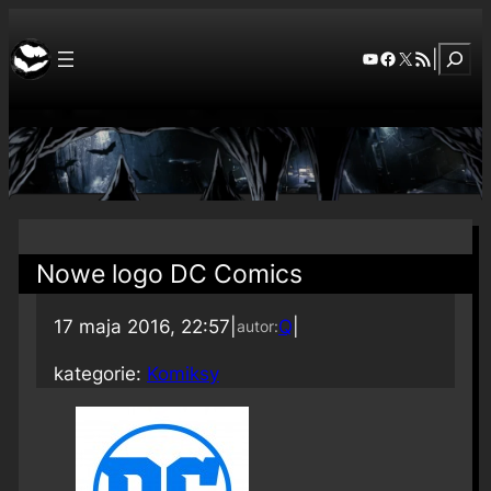
Szuka
YouTube
Facebook
X
RSS Feed
|
Nowe logo DC Comics
17 maja 2016, 22:57
|
Q
|
autor:
kategorie:
Komiksy