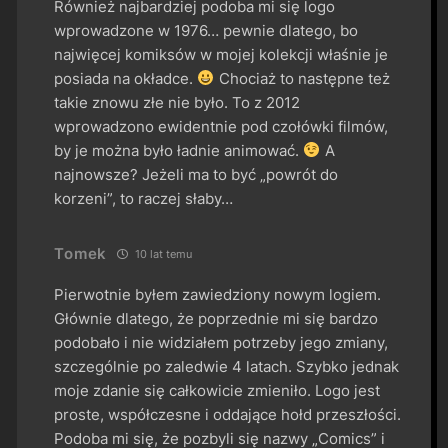
Również najbardziej podoba mi się logo
wprowadzone w 1976… pewnie dlatego, bo
najwięcej komiksów w mojej kolekcji właśnie je
posiada na okładce.
Chociaż to następne też
takie znowu złe nie było. To z 2012
wprowadzono ewidentnie pod czołówki filmów,
by je można było ładnie animować.
A
najnowsze? Jeżeli ma to być „powrót do
korzeni”, to raczej słaby…
Tomek
10 lat temu
Pierwotnie byłem zawiedziony nowym logiem.
Głównie dlatego, że poprzednie mi się bardzo
podobało i nie widziałem potrzeby jego zmiany,
szczególnie po zaledwie 4 latach. Szybko jednak
moje zdanie się całkowicie zmieniło. Logo jest
proste, współczesne i oddające hołd przeszłości.
Podoba mi się, że pozbyli się nazwy „Comics” i