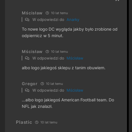
Mścisław
10 lat temu
W odpowiedzi do
Anarky
To nowe logo DC wygląda jakby było zrobione od
odpiernicz w 5 minut.
Mścisław
10 lat temu
W odpowiedzi do
Mścisław
albo logo jakiegoś sklepu z tanim obuwiem.
Gregor
10 lat temu
W odpowiedzi do
Mścisław
…albo logo jakiegoś American Football team. Do
NFL jak znalazł.
Plastic
10 lat temu