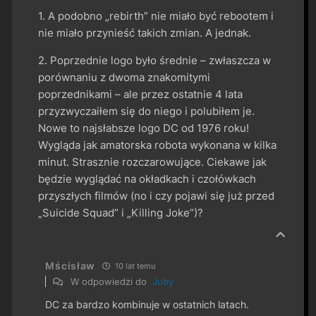
1. A podobno „rebirth” nie miało być rebootem i
nie miało przynieść takich zmian. A jednak.
2. Poprzednie logo było średnie – zwłaszcza w
porównaniu z dwoma znakomitymi
poprzednikami – ale przez ostatnie 4 lata
przyzwyczaiłem się do niego i polubiłem je.
Nowe to najsłabsze logo DC od 1976 roku!
Wygląda jak amatorska robota wykonana w kilka
minut. Strasznie rozczarowujące. Ciekawe jak
będzie wyglądać na okładkach i czołówkach
przyszłych filmów (no i czy pojawi się już przed
„Suicide Squad” i „Killing Joke”)?
Mścisław
10 lat temu
W odpowiedzi do
Juby
DC za bardzo kombinuje w ostatnich latach.