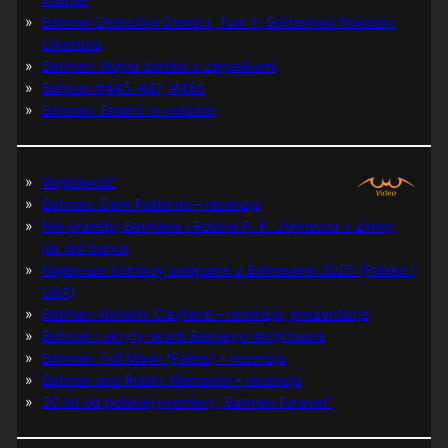
Batman Detective Comics, Tom 1: Gothamski Nokturn:
Uwertura
Batman: Wojna żartów z zagadkami
Batman #445-447, #480
Batman: Śmierć w rodzinie
Wątpliwość
Batman: Dark Patterns – recenzja
Nie prześpij Batmana i Robina P. K. Johnsona + zimny
jak lód bonus
Najlepsze komiksy związane z Batmanem 2025 (Polska i
USA)
Batman Arkham: Clayface – recenzja, prezentacja
Batman i ukryty skarb Berniego Wrightsona
Batman: Full Moon (Pełnia) – recenzja
Batman and Robin: Memento – recenzja
30 lat od polskiej premiery „Batman Forever”