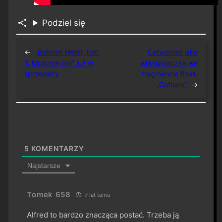
Podziel się
←
„Batman Metal, tom
Catwoman jako
1: Mroczne dni” już w
włamywaczka we
sprzedaży
fragmencie finału
„Gotham”
→
5
KOMENTARZY
Najstarsze
Tomek 658
7 lat temu
Alfred to bardzo znacząca postać. Trzeba ją