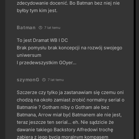
zdecydowanie docenić. Bo Batman bez niej nie
byłby tym kim jest.
Batman
7 lat temu
To jest Dramat WB I DC
Brak pomysłu brak koncepcji na rozwój swojego
uniwersum
I przedewszystkim GOyer…
szymonG
7 lat temu
Szczerze czy tylko ja zastanawiam się czemu oni
chodzą na około zamiast zrobić normalny serial o
Batmanie ? Gotham niby o Gotham ale bez
Batmana, Arrow miał być Batmanem ale nie jest,
teraz jeszcze ten serial… eh. Nie sądzicie że
dawanie takiego Backstory Alfredowi trochę
zabiera z jego bycia moralnym kompasem