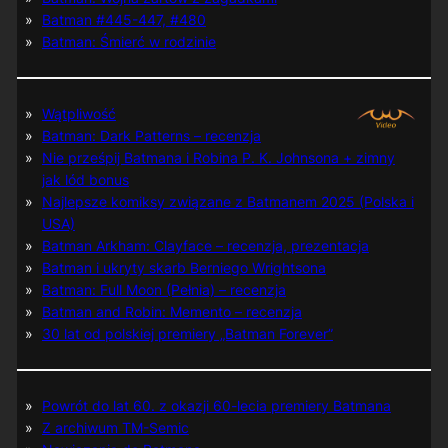
Batman #445-447, #480
Batman: Śmierć w rodzinie
Wątpliwość
Batman: Dark Patterns – recenzja
Nie prześpij Batmana i Robina P. K. Johnsona + zimny
jak lód bonus
Najlepsze komiksy związane z Batmanem 2025 (Polska i
USA)
Batman Arkham: Clayface – recenzja, prezentacja
Batman i ukryty skarb Berniego Wrightsona
Batman: Full Moon (Pełnia) – recenzja
Batman and Robin: Memento – recenzja
30 lat od polskiej premiery „Batman Forever”
Powrót do lat 60. z okazji 60-lecia premiery Batmana
Z archiwum TM-Semic