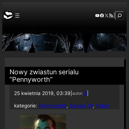
Szuka
YouTube
Facebook
X
RSS Feed
|
Nowy zwiastun serialu
“Pennyworth”
25 kwietnia 2019, 03:39
|
Q
|
autor:
kategorie:
Pennyworth
, 
Seriale TV
, 
Video