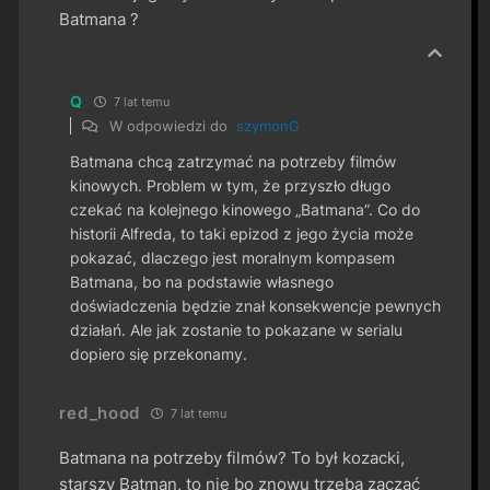
Batmana ?
Q
7 lat temu
W odpowiedzi do
szymonG
Batmana chcą zatrzymać na potrzeby filmów
kinowych. Problem w tym, że przyszło długo
czekać na kolejnego kinowego „Batmana”. Co do
historii Alfreda, to taki epizod z jego życia może
pokazać, dlaczego jest moralnym kompasem
Batmana, bo na podstawie własnego
doświadczenia będzie znał konsekwencje pewnych
działań. Ale jak zostanie to pokazane w serialu
dopiero się przekonamy.
red_hood
7 lat temu
Batmana na potrzeby filmów? To był kozacki,
starszy Batman, to nie bo znowu trzeba zacząć