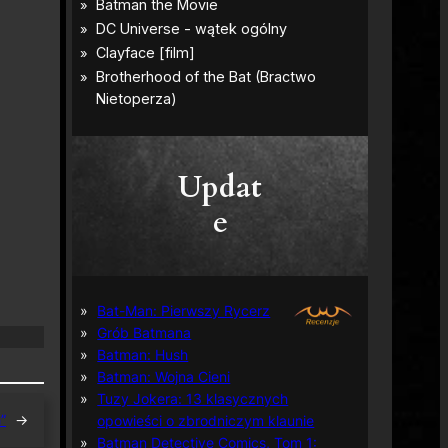
Updat
e
Bat-Man: Pierwszy Rycerz
Grób Batmana
Batman: Hush
Batman: Wojna Cieni
Tuzy Jokera: 13 klasycznych
”
→
opowieści o zbrodniczym klaunie
Batman Detective Comics, Tom 1: