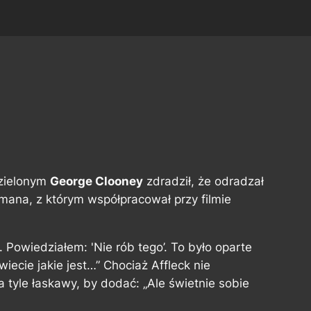
zielonym
George Clooney
zdradził, że odradzał
tmana, z którym współpracował przy filmie
 Powiedziałem: 'Nie rób tego’. To było oparte
iecie jakie jest…” Chociaż Affleck nie
a tyle łaskawy, by dodać: „Ale świetnie sobie