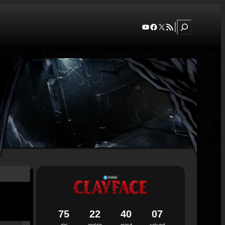
Szukaj
YouTube
Facebook
X
RSS Feed
|
7
5
2
2
4
0
0
6
dni
godzin
minut
sekund