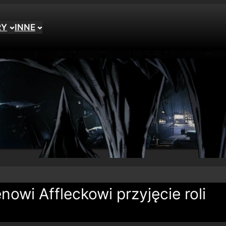
RY
INNE
owi Affleckowi przyjęcie roli