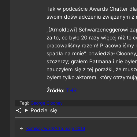
Tak w podcaście Awards Chatter dla
swoim doświadczeniu związanym z 
„[Arnoldowi] Schwarzeneggerowi zap
za to, co było 20 razy więcej niż to 
pracowaliśmy razem! Pracowaliśmy r
spadła na mnie”, powiedział Clooney,
szczerzy; grałem Batmana i nie byłem 
nauczyłem się z tej porażki, że musz
byłem tylko aktorem, który otrzymuj
Źródło:
THR
Tagi:
George Clooney
Podziel się
←
Komiksy w USA 15 maja 2019