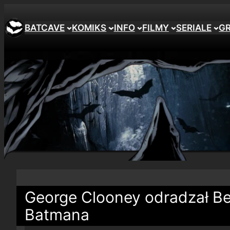
BATCAVE
KOMIKS
INFO
FILMY
SERIALE
G
George Clooney odradzał Ben
Batmana