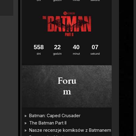
5
5
8
2
2
4
0
0
6
dni
godzin
minut
sekund
Foru
m