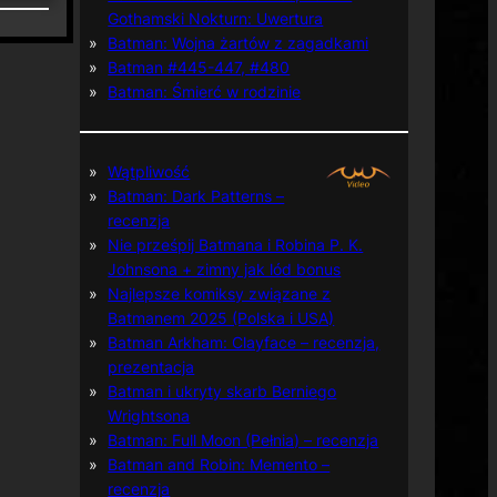
Gothamski Nokturn: Uwertura
Batman: Wojna żartów z zagadkami
Batman #445-447, #480
Batman: Śmierć w rodzinie
Wątpliwość
Batman: Dark Patterns –
recenzja
Nie prześpij Batmana i Robina P. K.
Johnsona + zimny jak lód bonus
Najlepsze komiksy związane z
Batmanem 2025 (Polska i USA)
Batman Arkham: Clayface – recenzja,
prezentacja
Batman i ukryty skarb Berniego
Wrightsona
Batman: Full Moon (Pełnia) – recenzja
Batman and Robin: Memento –
recenzja