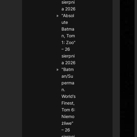
sierpni
a 2026
"Absol
ute
Batma
n, Tom
1: Zoo"
– 26
sierpni
a 2026
"Batm
an/Su
perma
n.
World’s
Finest,
Tom 6:
Niemo
żliwe"
– 26
sierpni