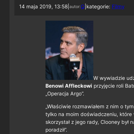
14 maja 2019, 13:58
|
Q
|
kategorie:
Filmy
autor:
W wywiadzie ud
Benowi Affleckowi
przyjęcie roli Ba
„Operacja Argo”.
„Właściwie rozmawiałem z nim o tym.
tylko na moim doświadczeniu, które w
skorzystał z jego rady, Clooney był n
poradził”.