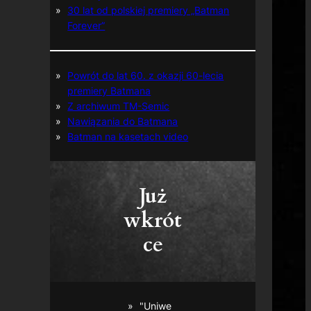
30 lat od polskiej premiery „Batman
Forever”
Powrót do lat 60. z okazji 60-lecia
premiery Batmana
Z archiwum TM-Semic
Nawiązania do Batmana
Batman na kasetach video
Już
wkrót
ce
"Uniwe