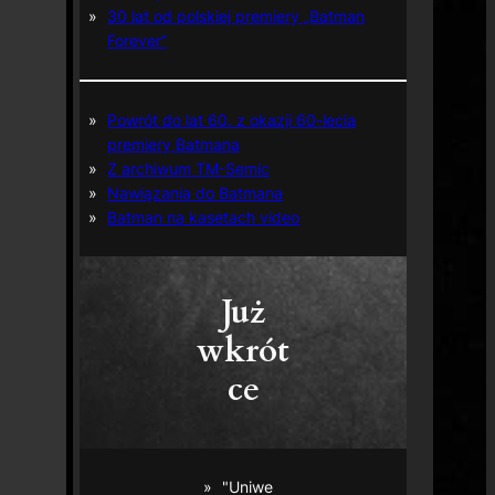
30 lat od polskiej premiery „Batman
Forever”
Powrót do lat 60. z okazji 60-lecia
premiery Batmana
Z archiwum TM-Semic
Nawiązania do Batmana
Batman na kasetach video
Już
wkrót
ce
"Uniwe