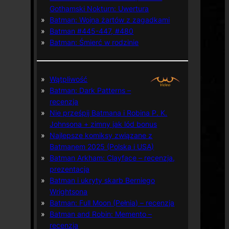
Gothamski Nokturn: Uwertura
Batman: Wojna żartów z zagadkami
Batman #445-447, #480
Batman: Śmierć w rodzinie
Wątpliwość
Batman: Dark Patterns –
recenzja
Nie prześpij Batmana i Robina P. K.
Johnsona + zimny jak lód bonus
Najlepsze komiksy związane z
Batmanem 2025 (Polska i USA)
Batman Arkham: Clayface – recenzja,
prezentacja
Batman i ukryty skarb Berniego
Wrightsona
Batman: Full Moon (Pełnia) – recenzja
Batman and Robin: Memento –
recenzja