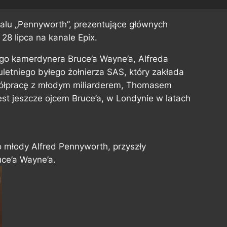
ialu „Pennyworth”, prezentujące głównych
28 lipca na kanale Epix.
ego kamerdynera Bruce’a Wayne’a, Alfreda
letniego byłego żołnierza SAS, który zakłada
półpracę z młodym miliarderem, Thomasem
est jeszcze ojcem Bruce’a, w Londynie w latach
To młody Alfred Pennyworth, przyszły
ce’a Wayne’a.