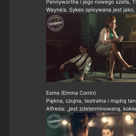
Pennywortha i jego nowego szefa, T
Wayne’a. Sykes opisywana jest jako, 
Esme (Emma Corrin)
Piękna, czujna, teatralna i mądrą ta
Alfreda: „jest zdeterminowaną, koki