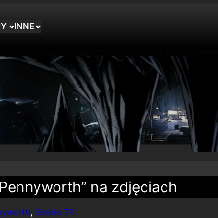
RY
INNE
„Pennyworth” na zdjęciach
nyworth
, 
Seriale TV