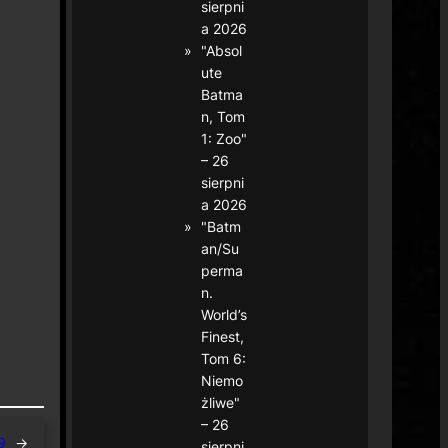
sierpni
a 2026
"Absol
ute
Batma
n, Tom
1: Zoo"
– 26
sierpni
a 2026
"Batm
an/Su
perma
n.
World’s
Finest,
Tom 6:
Niemo
żliwe"
– 26
9
→
sierpni