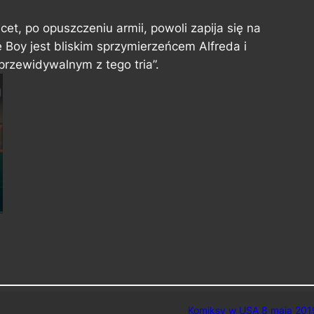
cet, po opuszczeniu armii, powoli zapija się na
e Boy jest bliskim sprzymierzeńcem Alfreda i
eprzewidywalnym z tego tria”.
Komiksy w USA 8 maja 201