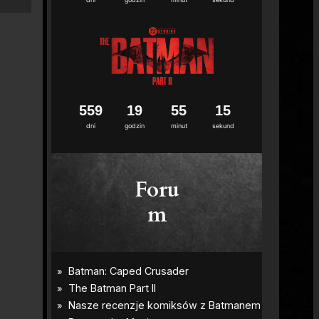
5
5
9
1
9
5
5
1
4
dni
godzin
minut
sekund
Foru
m