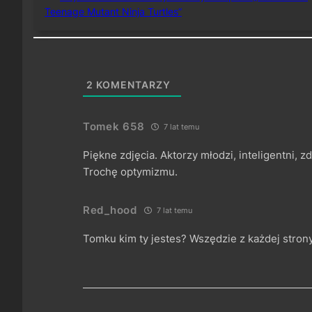
Teenage Mutant Ninja Turtles”
2
KOMENTARZY
Tomek 658
7 lat temu
Piękne zdjęcia. Aktorzy młodzi, inteligentni, 
Trochę optymizmu.
Red_hood
7 lat temu
Tomku kim ty jestes? Wszędzie z każdej stron