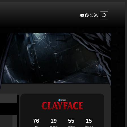
Szukaj
YouTube
Facebook
X
RSS Feed
|
7
6
1
9
5
5
1
4
dni
godzin
minut
sekund