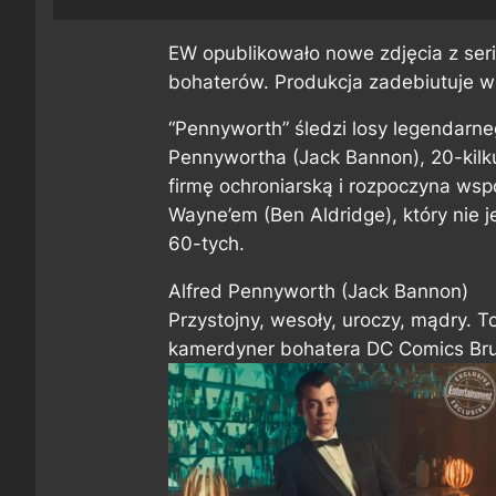
EW
opublikowało nowe zdjęcia z ser
bohaterów. Produkcja zadebiutuje w 
“Pennyworth” śledzi losy legendarn
Pennywortha (Jack Bannon), 20-kilku
firmę ochroniarską i rozpoczyna ws
Wayne’em (Ben Aldridge), który nie j
60-tych.
Alfred Pennyworth (Jack Bannon)
Przystojny, wesoły, uroczy, mądry. 
kamerdyner bohatera DC Comics Bru