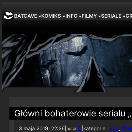
BATCAVE
KOMIKS
INFO
FILMY
SERIALE
G
Główni bohaterowie serialu 
3 maja 2019, 22:26
|
Q
|
kategorie:
Foto
, 
Pen
autor: