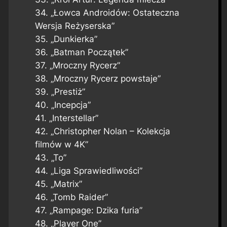
34. „Łowca Androidów: Ostateczna
Wersja Reżyserska”
35. „Dunkierka”
36. „Batman Początek”
37. „Mroczny Rycerz”
38. „Mroczny Rycerz powstaje”
39. „Prestiż”
40. „Incepcja”
41. „Interstellar”
42. „Christopher Nolan – Kolekcja
filmów w 4K”
43. „To”
44. „Liga Sprawiedliwości”
45. „Matrix”
46. „Tomb Raider”
47. „Rampage: Dzika furia”
48. „Player One”