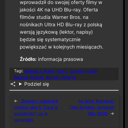
wprowadził do swojej oferty filmy w
jakości 4K na UHD Blu-ray. Oferta
filmów studia Warner Bros. na
nośnikach Ultra HD Blu-ray z polską
wersją językową (lektor, napisy)
będzie się systematycznie
powiększać w kolejnych miesiącach.
Źródło:
informacja prasowa
Tagi:
Batman & Robin (1997)
Batman (1989)
Batman Forever
Batman Returns
Podziel się
←
„Batman – Detective
30-lecie “Batmana”
Comics, tom 5: Życie w
Tima Burtona – program
samotności” już w
ABC 20/20
→
sprzedaży