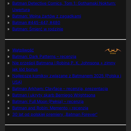
Batman Detective Comics, Tom 1: Gothamski Nokturn:
Uwertura
Batman: Wojna żartów z zagadkami
Batman #445-447, #480
Batman: Śmierć w rodzinie
Wątpliwość
Batman: Dark Patterns – recenzja
Nie prześpij Batmana i Robina P. K. Johnsona + zimny
jak lód bonus
Najlepsze komiksy związane z Batmanem 2025 (Polska i
USA)
Batman Arkham: Clayface – recenzja, prezentacja
Batman i ukryty skarb Berniego Wrightsona
Batman: Full Moon (Pełnia) – recenzja
Batman and Robin: Memento – recenzja
30 lat od polskiej premiery „Batman Forever”