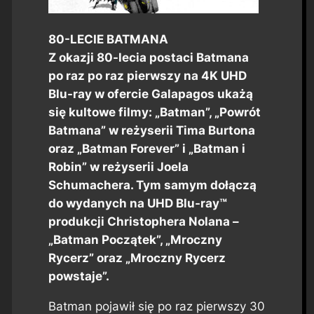
80-LECIE BATMANA
Z okazji 80-lecia postaci Batmana
po raz po raz pierwszy na 4K UHD
Blu-ray w ofercie Galapagos ukażą
się kultowe filmy: „Batman”, „Powrót
Batmana” w reżyserii Tima Burtona
oraz „Batman Forever” i „Batman i
Robin” w reżyserii Joela
Schumachera. Tym samym dołączą
do wydanych na UHD Blu-ray™
produkcji Christophera Nolana –
„Batman Początek”, „Mroczny
Rycerz” oraz „Mroczny Rycerz
powstaje”.
Batman pojawił się po raz pierwszy 30