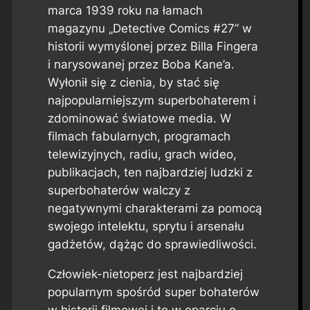
marca 1939 roku na łamach
magazynu „Detective Comics #27” w
historii wymyślonej przez Billa Fingera
i narysowanej przez Boba Kane’a.
Wyłonił się z cienia, by stać się
najpopularniejszym superbohaterem i
zdominować światowe media. W
filmach fabularnych, programach
telewizyjnych, radiu, grach wideo,
publikacjach, ten najbardziej ludzki z
superbohaterów walczy z
negatywnymi charakterami za pomocą
swojego intelektu, sprytu i arsenału
gadżetów, dążąc do sprawiedliwości.
Człowiek-nietoperz jest najbardziej
popularnym spośród super bohaterów
w historii filmowej i to w oparciu o