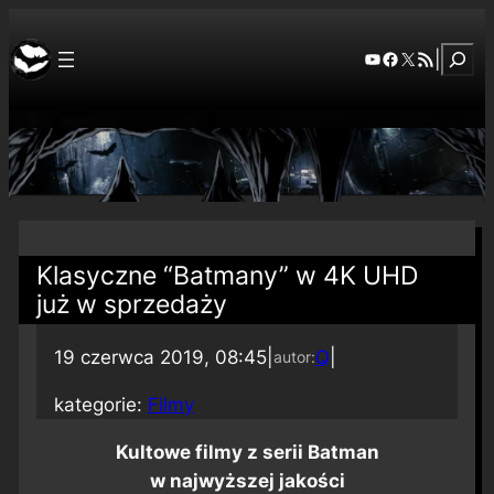
Szuka
YouTube
Facebook
X
RSS Feed
|
Klasyczne “Batmany” w 4K UHD
już w sprzedaży
19 czerwca 2019, 08:45
|
Q
|
autor:
kategorie:
Filmy
Kultowe filmy z serii Batman
w najwyższej jakości