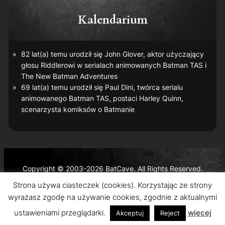
Kalendarium
82 lat(a) temu urodził się John Glover, aktor użyczający
głosu Riddlerowi w serialach animowanych
Batman TAS
i
The New Batman Adventures
69 lat(a) temu urodził się Paul Dini, twórca serialu
animowanego
Batman TAS
, postaci Harley Quinn,
scenarzysta komiksów o Batmanie
Copyright © 2003-2026 BatCave. All Rights Reserved.
Batman and all related characters and elements are the
Strona używa ciasteczek (cookies). Korzystając ze strony
trademarks of © DC Comics and Warner Bros. Entertainment
wyrażasz zgodę na używanie cookies, zgodnie z aktualnymi
Inc.
ustawieniami przeglądarki.
więcej
Akceptuj
Reject