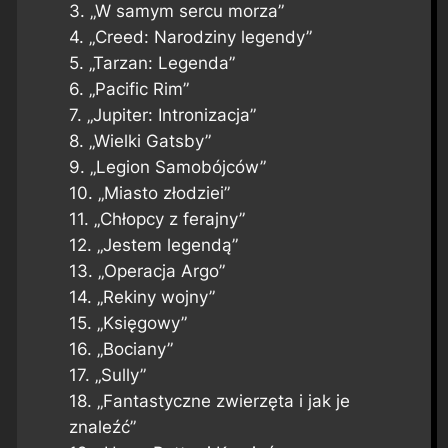
3. „W samym sercu morza”
4. „Creed: Narodziny legendy”
5. „Tarzan: Legenda”
6. „Pacific Rim”
7. „Jupiter: Intronizacja”
8. „Wielki Gatsby”
9. „Legion Samobójców”
10. „Miasto złodziei”
11. „Chłopcy z ferajny”
12. „Jestem legendą”
13. „Operacja Argo”
14. „Rekiny wojny”
15. „Księgowy”
16. „Bociany”
17. „Sully”
18. „Fantastyczne zwierzęta i jak je
znaleźć”