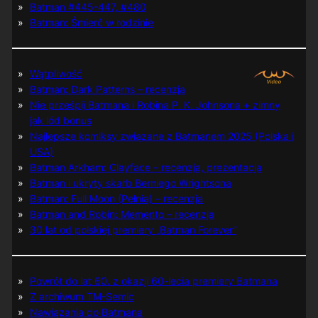
Batman #445-447, #480
Batman: Śmierć w rodzinie
Wątpliwość
Batman: Dark Patterns – recenzja
Nie prześpij Batmana i Robina P. K. Johnsona + zimny
jak lód bonus
Najlepsze komiksy związane z Batmanem 2025 (Polska i
USA)
Batman Arkham: Clayface – recenzja, prezentacja
Batman i ukryty skarb Berniego Wrightsona
Batman: Full Moon (Pełnia) – recenzja
Batman and Robin: Memento – recenzja
30 lat od polskiej premiery „Batman Forever”
Powrót do lat 60. z okazji 60-lecia premiery Batmana
Z archiwum TM-Semic
Nawiązania do Batmana