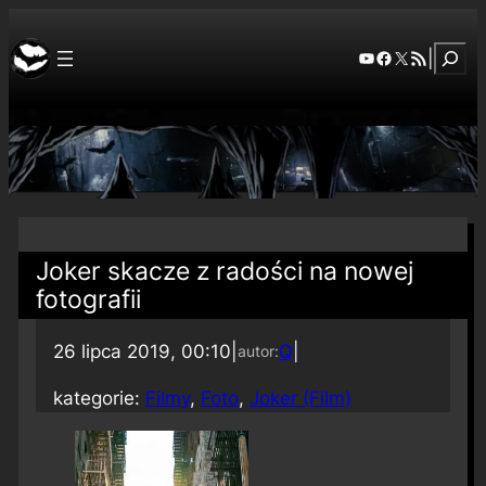
Szuka
YouTube
Facebook
X
RSS Feed
|
Joker skacze z radości na nowej
fotografii
26 lipca 2019, 00:10
|
Q
|
autor:
kategorie:
Filmy
, 
Foto
, 
Joker (Film)