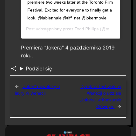
premiere two weeks later at the Toronto Film
Festival. Excited for everyone to finally get a
look. @labiennale @tiff_net @jokermovie
Post udostępniony przez
Todd Phillips
(@toddphillips1)
L
Premiera “Jokera” 4 października 2019
roku.
Podziel się
←
„Joker” powalczy o
Dyrektor festiwalu w
laury w Wenecji
Wenecji o udziale
„Jokera” w Konkursie
Głównym
→