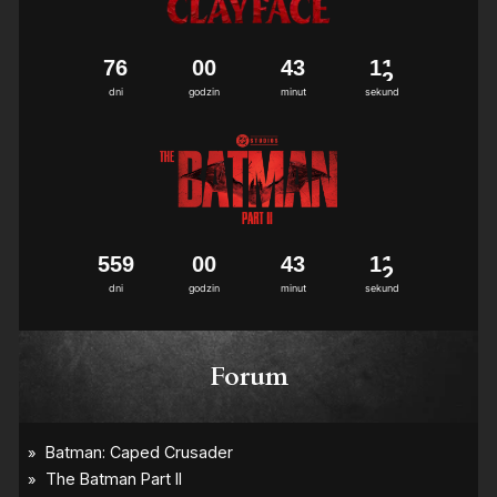
7
6
0
0
4
3
1
1
dni
godzin
minut
sekund
5
5
9
0
0
4
3
1
1
dni
godzin
minut
sekund
Forum