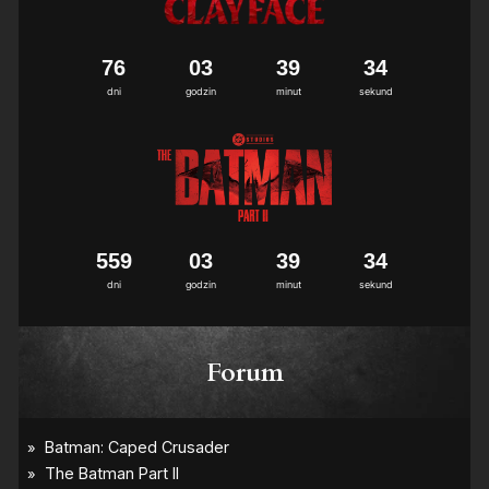
7
6
0
3
3
9
3
3
4
dni
godzin
minut
sekund
5
5
9
0
3
3
9
3
3
4
dni
godzin
minut
sekund
Forum