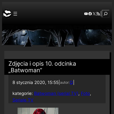
Szuka
YouTube
Facebook
X
RSS Feed
|
Zdjęcia i opis 10. odcinka
„Batwoman”
8 stycznia 2020, 15:55
|
Q
|
autor:
kategorie:
Batwoman (serial TV)
, 
Foto
, 
Seriale TV