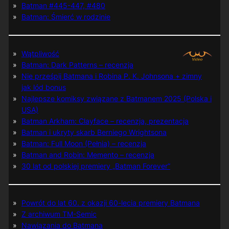
Batman #445-447, #480
Batman: Śmierć w rodzinie
Wątpliwość
Batman: Dark Patterns – recenzja
Nie prześpij Batmana i Robina P. K. Johnsona + zimny
jak lód bonus
Najlepsze komiksy związane z Batmanem 2025 (Polska i
USA)
Batman Arkham: Clayface – recenzja, prezentacja
Batman i ukryty skarb Berniego Wrightsona
Batman: Full Moon (Pełnia) – recenzja
Batman and Robin: Memento – recenzja
30 lat od polskiej premiery „Batman Forever”
Powrót do lat 60. z okazji 60-lecia premiery Batmana
Z archiwum TM-Semic
Nawiązania do Batmana