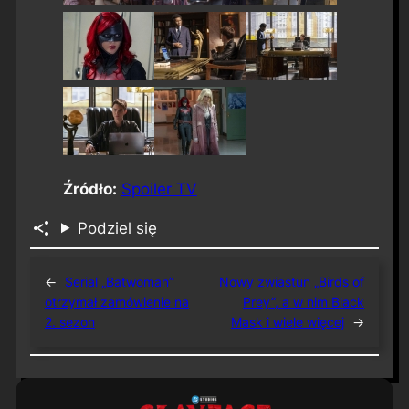
Źródło:
Spoiler TV
Podziel się
←
Serial „Batwoman”
Nowy zwiastun „Birds of
otrzymał zamówienie na
Prey”, a w nim Black
2. sezon
Mask i wiele więcej
→