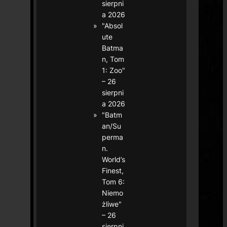
sierpni
a 2026
"Absol
ute
Batma
n, Tom
1: Zoo"
– 26
sierpni
a 2026
"Batm
an/Su
perma
n.
World’s
Finest,
Tom 6:
Niemo
żliwe"
– 26
sierpni