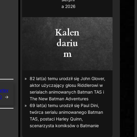
a 2026
Kalen
dariu
m
82 lat(a) temu urodził się John Glover,
aktor użyczający głosu Riddlerowi w
arley
serialach animowanych
Batman TAS
i
D
→
The New Batman Adventures
69 lat(a) temu urodził się Paul Dini,
twórca serialu animowanego
Batman
TAS
, postaci Harley Quinn,
scenarzysta komiksów o Batmanie