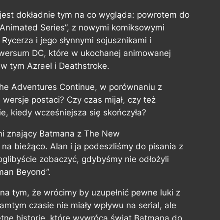
jest dokładnie tym na co wygląda: powrotem do
Animated Series”, z nowymi komiksowymi
ycerza i jego słynnymi sojusznikami i
niwersum DC, które w ukochanej animowanej
 w tym Azrael i Deathstroke.
The Adventures Continue, w porównaniu z
 wersje postaci? Czy czas mijał, czy też
, kiedy wcześniejsza się skończyła?
ani znający Batmana z The New
 bieżąco. Alan i ja podeszliśmy do pisania z
glibyście zobaczyć, gdybyśmy nie odłożyli
tman Beyond”.
 na tym, że wrócimy by uzupełnić pewne luki z
tamtym czasie nie miały wpływu na serial, ale
etne historie, które wywrócą świat Batmana do