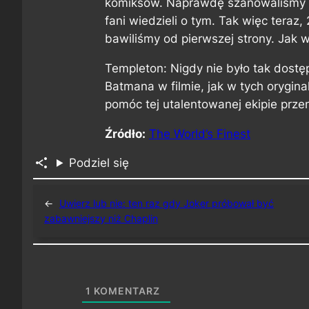
komiksów. Naprawdę szanowaliśmy ws
fani wiedzieli o tym. Tak więc teraz,
bawiliśmy od pierwszej strony. Jak w
Templeton: Nigdy nie było tak dostęp
Batmana w filmie, jak w tych orygina
pomóc tej utalentowanej ekipie prze
Źródło:
The World’s Finest
Podziel się
←
Uwierz lub nie: ten raz gdy Joker próbował być
zabawniejszy niż Chaplin
1
KOMENTARZ