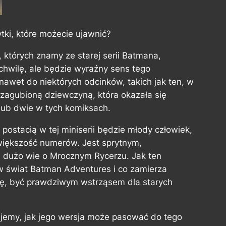
tki, które możecie ujawnić?
 których znamy ze starej serii Batmana,
a chwilę, ale będzie wyraźny sens tego
wet do niektórych odcinków, takich jak ten, w
ą zagubioną dziewczyną, która okazała się
 lub dwie w tych komiksach.
 postacią w tej miniserii będzie młody człowiek,
z większość numerów. Jest sprytnym,
 dużo wie o Mrocznym Rycerzu. Jak ten
w świat Batman Adventures i co zamierza
ję, być prawdziwym wstrząsem dla starych
jemy, jak jego wersja może pasować do tego