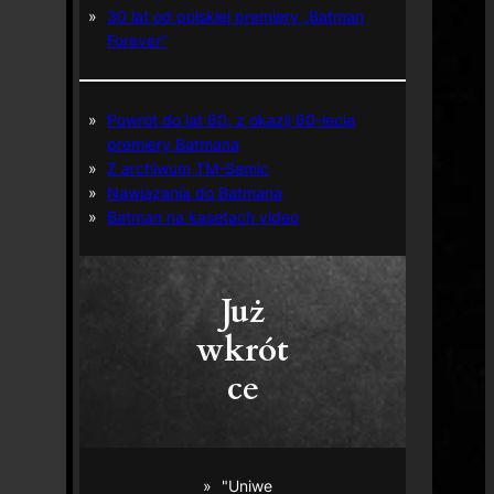
30 lat od polskiej premiery „Batman
Forever”
Powrót do lat 60. z okazji 60-lecia
premiery Batmana
Z archiwum TM-Semic
Nawiązania do Batmana
Batman na kasetach video
Już
wkrót
ce
"Uniwe