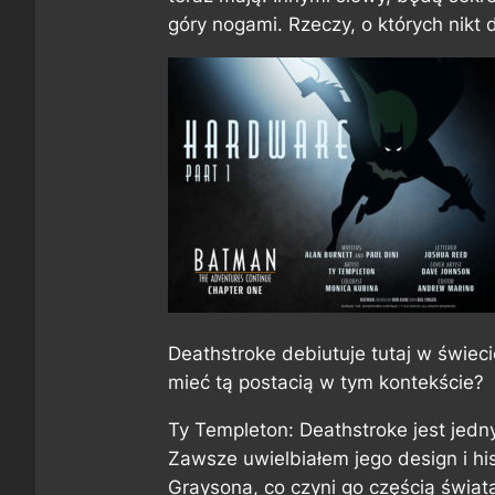
góry nogami. Rzeczy, o których nikt d
Deathstroke debiutuje tutaj w świeci
mieć tą postacią w tym kontekście?
Ty Templeton: Deathstroke jest jed
Zawsze uwielbiałem jego design i hist
Graysona, co czyni go częścią świat