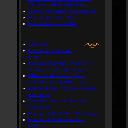
Gothamski Nokturn: Uwertura
Batman: Wojna żartów z zagadkami
Batman #445-447, #480
Batman: Śmierć w rodzinie
Wątpliwość
Batman: Dark Patterns –
recenzja
Nie prześpij Batmana i Robina P. K.
Johnsona + zimny jak lód bonus
Najlepsze komiksy związane z
Batmanem 2025 (Polska i USA)
Batman Arkham: Clayface – recenzja,
prezentacja
Batman i ukryty skarb Berniego
Wrightsona
Batman: Full Moon (Pełnia) – recenzja
Batman and Robin: Memento –
recenzja