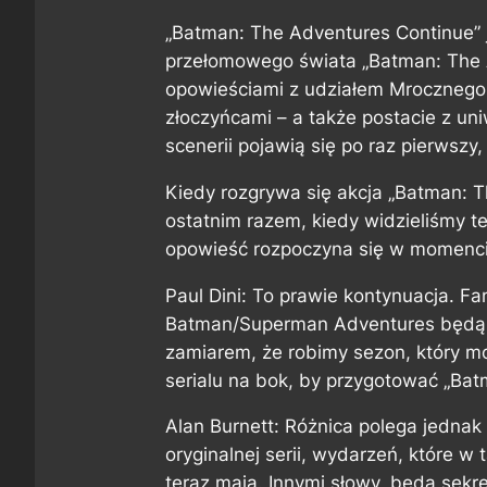
„Batman: The Adventures Continue” 
przełomowego świata „Batman: The 
opowieściami z udziałem Mrocznego R
złoczyńcami – a także postacie z u
scenerii pojawią się po raz pierwszy,
Kiedy rozgrywa się akcja „Batman: 
ostatnim razem, kiedy widzieliśmy te
opowieść rozpoczyna się w momencie
Paul Dini: To prawie kontynuacja. F
Batman/Superman Adventures będą na
zamiarem, że robimy sezon, który mo
serialu na bok, by przygotować „Ba
Alan Burnett: Różnica polega jednak
oryginalnej serii, wydarzeń, które w 
teraz mają. Innymi słowy, będą sekr