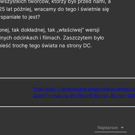
zystkich twórców, którzy byli przed nami, a
 25 lat później, wracamy do tego i świetnie się
spaniałe to jest?
nej, tak dokładnej, tak „właściwej” wersji
lnych odcinkach i filmach. Zaszczytem było
nieść trochę tego świata na strony DC.
“Ptaki Nocy (i fantastyczna emancypacja pewnej H
Quinn)” w maju na 4K Ultra HD Blu-ray, Blu-ray i DV
Najstarsze