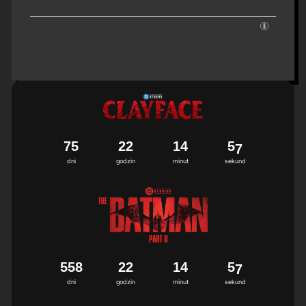
7
5
2
2
1
4
5
6
7
dni
godzin
minut
sekund
5
5
8
2
2
1
4
5
6
7
dni
godzin
minut
sekund