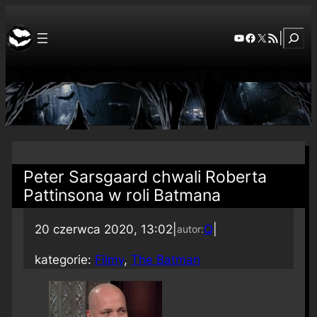
Szuka
YouTube
Facebook
X
RSS Feed
|
Peter Sarsgaard chwali Roberta
Pattinsona w roli Batmana
20 czerwca 2020, 13:02
|
Q
|
autor:
kategorie:
Filmy
, 
The Batman