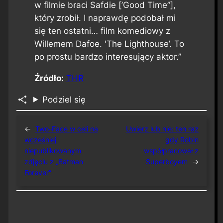
w filmie braci Safdie [’Good Time”],
który zrobił. I naprawdę podobał mi
się ten ostatni… film komediowy z
Willemem Dafoe. 'The Lighthouse’. To
po prostu bardzo interesujący aktor.”
Źródło:
THR
Podziel się
←
Two-Face w celi na
Uwierz lub nie: ten raz
wcześniej
gdy Robin
niepublikowanym
współpracował z
zdjęciu z „Batman
Superboyem
→
Forever”