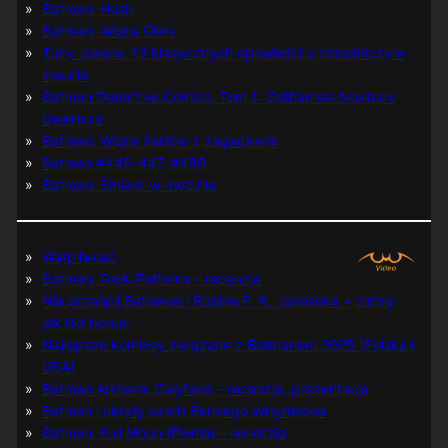
Batman: Hush
Batman: Wojna Cieni
Tuzy Jokera: 13 klasycznych opowieści o zbrodniczym
klaunie
Batman Detective Comics, Tom 1: Gothamski Nokturn:
Uwertura
Batman: Wojna żartów z zagadkami
Batman #445-447, #480
Batman: Śmierć w rodzinie
Wątpliwość
Batman: Dark Patterns – recenzja
Nie prześpij Batmana i Robina P. K. Johnsona + zimny
jak lód bonus
Najlepsze komiksy związane z Batmanem 2025 (Polska i
USA)
Batman Arkham: Clayface – recenzja, prezentacja
Batman i ukryty skarb Berniego Wrightsona
Batman: Full Moon (Pełnia) – recenzja