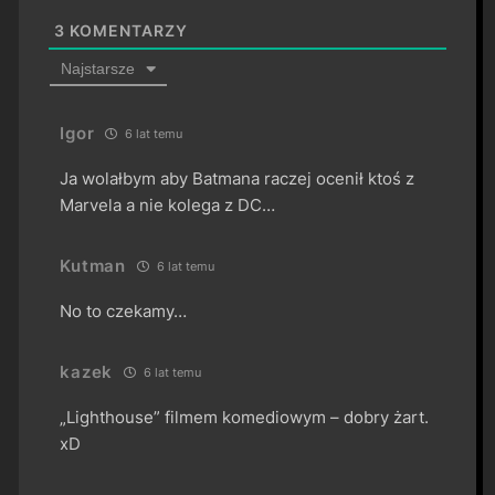
3
KOMENTARZY
Najstarsze
Igor
6 lat temu
Ja wolałbym aby Batmana raczej ocenił ktoś z
Marvela a nie kolega z DC…
Kutman
6 lat temu
No to czekamy…
kazek
6 lat temu
„Lighthouse” filmem komediowym – dobry żart.
xD