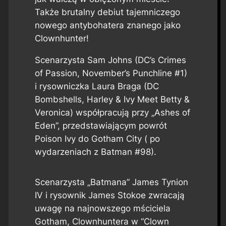
Także brutalny debiut tajemniczego
nowego antybohatera znanego jako
Clownhunter!
Scenarzysta Sam Johns (DC’s Crimes
of Passion, November’s Punchline #1)
i rysowniczka Laura Braga (DC
Bombshells, Harley & Ivy Meet Betty &
Veronica) współpracują przy „Ashes of
Eden”, przedstawiającym powrót
Poison Ivy do Gotham City ( po
wydarzeniach z Batman #98).
Scenarzysta „Batmana” James Tynion
IV i rysownik James Stokoe zwracają
uwagę na najnowszego mściciela
Gotham, Clownhuntera w “Clown