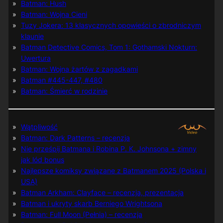
Batman: Hush
Batman: Wojna Cieni
Tuzy Jokera: 13 klasycznych opowieści o zbrodniczym
klaunie
Batman Detective Comics, Tom 1: Gothamski Nokturn:
Uwertura
Batman: Wojna żartów z zagadkami
Batman #445-447, #480
Batman: Śmierć w rodzinie
Wątpliwość
Batman: Dark Patterns – recenzja
Nie prześpij Batmana i Robina P. K. Johnsona + zimny
jak lód bonus
Najlepsze komiksy związane z Batmanem 2025 (Polska i
USA)
Batman Arkham: Clayface – recenzja, prezentacja
Batman i ukryty skarb Berniego Wrightsona
Batman: Full Moon (Pełnia) – recenzja