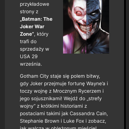
przykładowe
strony z
„Batman: The
Joker War
Zone”
, który
trafi do
sprzedaży w
USA 29
września.
Gotham City staje się polem bitwy,
gdy Joker przejmuje fortunę Wayne’a i
toczy wojnę z Mrocznym Rycerzem i
jego sojusznikami! Wejdź do „strefy
wojny” z krótkimi historiami z
postaciami takimi jak Cassandra Cain,
Stephanie Brown i Luke Fox i zobacz,
jak walczą w oblężonym mieście!