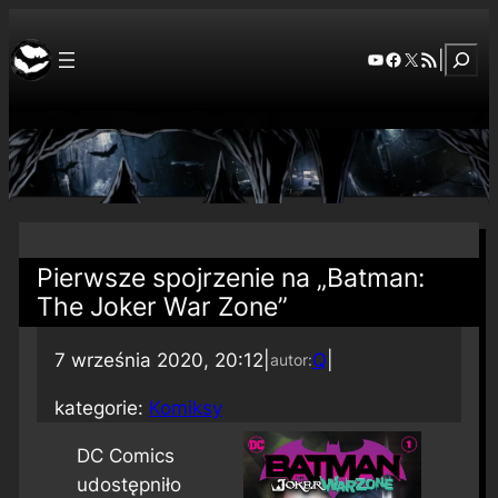
Szuka
YouTube
Facebook
X
RSS Feed
|
Pierwsze spojrzenie na „Batman:
The Joker War Zone”
7 września 2020, 20:12
|
Q
|
autor:
kategorie:
Komiksy
DC Comics
udostępniło