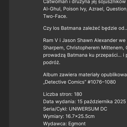
Catwoman i drużyna jej sojuszników 
Al-Ghul, Poison Ivy, Azrael, Question
Two-Face.
Czy los Batmana zależeć będzie od
Ram V i Jason Shawn Alexander we
Sharpem, Christopherem Mittenem, 
prowadzą Batmana ku przepaści… i p
podróż.
Album zawiera materiały opublikowa
„Detective Comics” #1076–1080
Liczba stron: 180
Data wydania: 15 października 2025
Seria/Cykl: UNIWERSUM DC
Wymiary: 16.7×25.5cm
Wydawca: Egmont