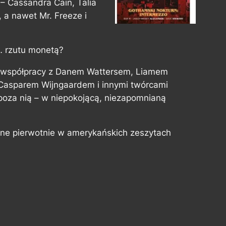
– Cassandra Cain, Talia
, a nawet Mr. Freeze i
… rzutu monetą?
 współpracy z Danem Wattersem, Liamem
Casparem Wijngaardem i innymi twórcami
oza nią – w niepokojącą, niezapomnianą
ne pierwotnie w amerykańskich zeszytach