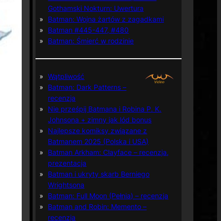
Gothamski Nokturn: Uwertura
Batman: Wojna żartów z zagadkami
Batman #445-447, #480
Batman: Śmierć w rodzinie
Wątpliwość
Batman: Dark Patterns –
recenzja
Nie prześpij Batmana i Robina P. K.
Johnsona + zimny jak lód bonus
Najlepsze komiksy związane z
Batmanem 2025 (Polska i USA)
Batman Arkham: Clayface – recenzja,
prezentacja
Batman i ukryty skarb Berniego
Wrightsona
Batman: Full Moon (Pełnia) – recenzja
Batman and Robin: Memento –
recenzja