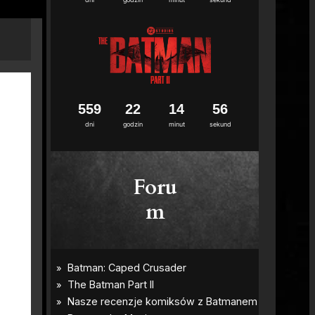
5
5
9
2
2
1
4
5
4
5
dni
godzin
minut
sekund
Foru
m