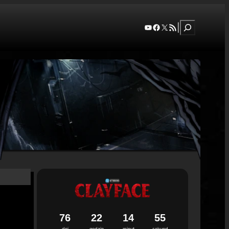
Szukaj
YouTube
Facebook
X
RSS Feed
|
7
6
2
2
1
4
5
3
4
dni
godzin
minut
sekund