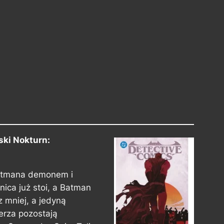
ki Nokturn:
atmana demonem i
ica już stoi, a Batman
z mniej, a jedyną
erza pozostają