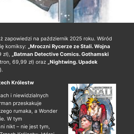
ż zapowiedzi na październik 2025 roku. Wśród
ię komiksy:
„Mroczni Rycerze ze Stali. Wojna
 zł),
„Batman Detective Comics. Gothamski
tron, 69,99 zł) oraz
„Nightwing. Upadek
).
zech Królestw
ach i niewidzialnych
rman przeskakuje
ączego rumaka, a Wonder
ie. W tym
 nikt – nie jest tym,