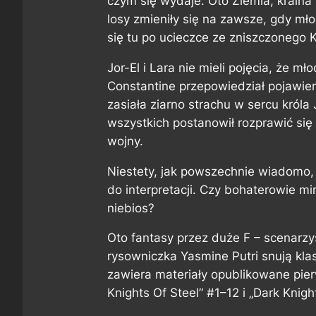
czym się wydaje. Oto Ziemia, kraina 
losy zmieniły się na zawsze, gdy mł
się tu po ucieczce ze zniszczonego 
Jor-El i Lara nie mieli pojęcia, że m
Constantine przepowiedział pojawie
zasiała ziarno strachu w sercu króla
wszystkich postanowił rozprawić się
wojny.
Niestety, jak powszechnie wiadomo, 
do interpretacji. Czy bohaterowie m
niebios?
Oto fantasy przez duże F – scenarzys
rysowniczka Yasmine Putri snują kl
zawiera materiały opublikowane pie
Knights Of Steel” #1–12 i „Dark Knig