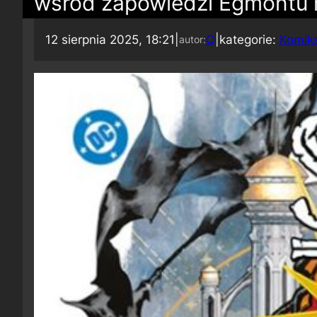
wśród zapowiedzi Egmontu 
12 sierpnia 2025, 18:21
|
Q
|
kategorie:
Komik
autor: