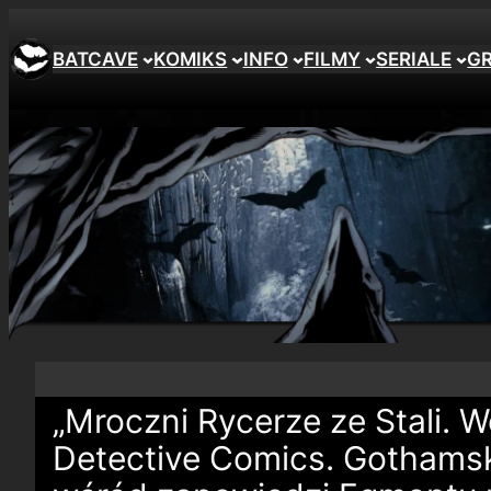
BATCAVE
KOMIKS
INFO
FILMY
SERIALE
G
„Mroczni Rycerze ze Stali. 
Detective Comics. Gothamsk