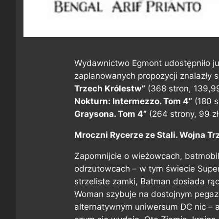
Wydawnictwo Egmont udostępniło ju
zaplanowanych propozycji znalazły s
Trzech Królestw”
(368 stron, 139,99
Nokturn: Intermezzo. Tom 4”
(180 s
Graysona. Tom 4”
(264 strony, 99 zł
Mroczni Rycerze ze Stali. Wojna Tr
Zapomnijcie o wieżowcach, batmobil
odrzutowcach – w tym świecie Supe
strzeliste zamki, Batman dosiada r
Woman szybuje na dostojnym pegaz
alternatywnym uniwersum DC nic – ani