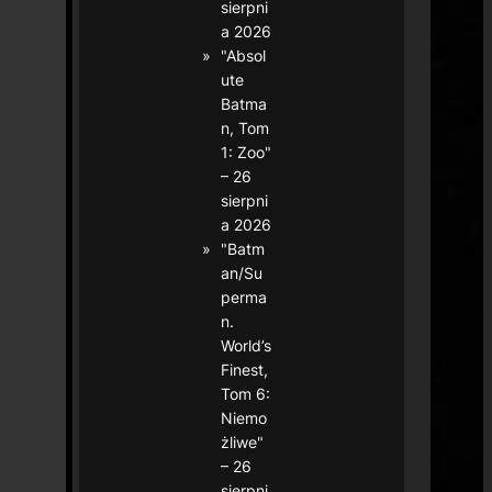
sierpni
a 2026
"Absol
ute
Batma
n, Tom
1: Zoo"
– 26
sierpni
a 2026
"Batm
an/Su
perma
n.
World’s
Finest,
Tom 6:
Niemo
żliwe"
– 26
sierpni