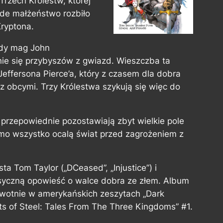
Trzech Królestw, której
ode małżeństwo rozbiło
Kryptona.
łody mag John
nie się przybyszów z gwiazd. Wieszczba ta
 Jeffersona Pierce’a, który z czasem dla dobra
 z obcymi. Trzy Królestwa szykują się więc do
przepowiednie pozostawiają zbyt wielkie pole
imo wszystko ocalą świat przed zagrożeniem z
ta Tom Taylor („DCeased”, „Injustice”) i
asyczną opowieść o walce dobra ze złem. Album
rwotnie w amerykańskich zeszytach „Dark
hts of Steel: Tales From The Three Kingdoms” #1.