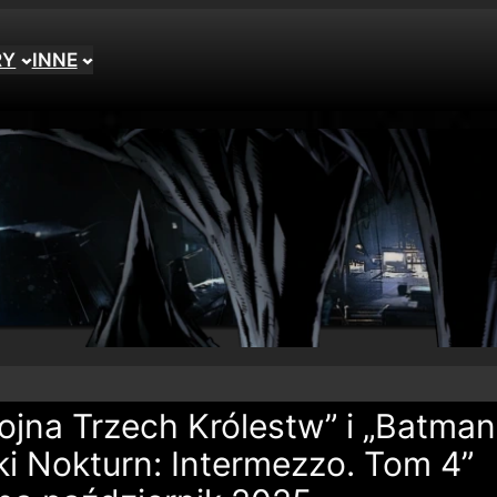
RY
INNE
Wojna Trzech Królestw” i „Batman
i Nokturn: Intermezzo. Tom 4”