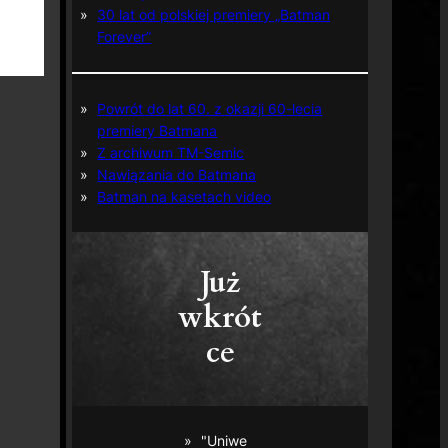
30 lat od polskiej premiery „Batman
Forever”
Powrót do lat 60. z okazji 60-lecia
premiery Batmana
Z archiwum TM-Semic
Nawiązania do Batmana
Batman na kasetach video
Już
wkrót
ce
"Uniwe