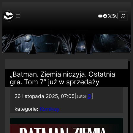
Szuka
YouTube
Facebook
X
RSS Feed
|
„Batman. Ziemia niczyja. Ostatnia
gra. Tom 7” już w sprzedaży
26 listopada 2025, 07:05
|
Q
|
autor:
kategorie:
Komiksy