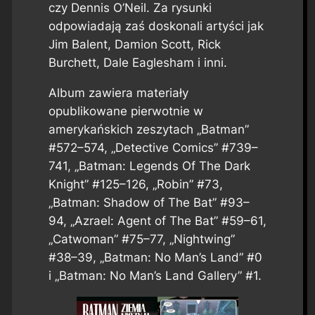
czy Dennis O’Neil. Za rysunki
odpowiadają zaś doskonali artyści jak
Jim Balent, Damion Scott, Rick
Burchett, Dale Eaglesham i inni.
Album zawiera materiały
opublikowane pierwotnie w
amerykańskich zeszytach „Batman”
#572–574, „Detective Comics” #739–
741, „Batman: Legends Of The Dark
Knight” #125–126, „Robin” #73,
„Batman: Shadow of The Bat” #93–
94, „Azrael: Agent of The Bat” #59–61,
„Catwoman” #75–77, „Nightwing”
#38–39, „Batman: No Man’s Land” #0
i „Batman: No Man’s Land Gallery” #1.