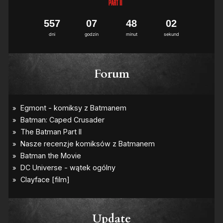
5
5
7
0
7
4
8
0
1
2
dni
godzin
minut
sekund
Forum
Update