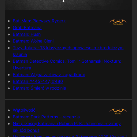
Bat-Man: Pierwszy Rycerz
Grób Batmana
Batman: Hush
Batman: Wojna Cieni
Tuzy Jokera: 13 klasycznych opowieści o zbrodniczym
klaunie
Batman Detective Comics, Tom 1: Gothamski Nokturn:
Uwertura
Batman: Wojna żartów z zagadkami
Batman #445-447, #480
Batman: Śmierć w rodzinie
Wątpliwość
Batman: Dark Patterns – recenzja
Nie prześpij Batmana i Robina P. K. Johnsona + zimny
jak lód bonus
Najlepsze komiksy związane z Batmanem 2025 (Polska i