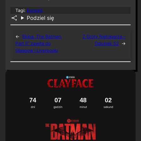
Tagi:
Egmont
Podziel się
←
Ekipa „The Batman,
Z Groty Nietoperza –
Part II” zawita do
Odcinek 52
→
Glasgow i Liverpoolu
7
4
0
7
4
8
0
1
2
dni
godzin
minut
sekund