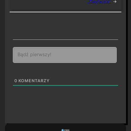
„Clayface’a”
→
0
KOMENTARZY