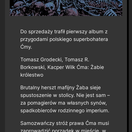
Do sprzedaży trafił pierwszy album z
przygodami polskiego superbohatera
Ćmy.
Tomasz Grodecki, Tomasz R.
Borkowski, Kacper Wilk
Ćma: Żabie
królestwo
Brutalny herszt mafijny Żaba sieje
spustoszenie w stolicy. Nie jest sam –
za pomagierów ma własnych synów,
spadkobierców rodzinnego imperium.
Samozwańczy stróż prawa Ćma musi
zaprowadzić porządek w mieście, w