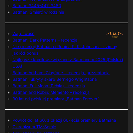
Batman #445-447, #480
Batman: Śmierć w rodzinie
Wątpliwość
Batman: Dark Patterns – recenzja
Nie prześpij Batmana i Robina P. K. Johnsona + zimny
jak lód bonus
Najlepsze komiksy związane z Batmanem 2025 (Polska i
USA)
Batman Arkham: Clayface – recenzja, prezentacja
Batman i ukryty skarb Berniego Wrightsona
Batman: Full Moon (Pełnia) – recenzja
Batman and Robin: Memento – recenzja
30 lat od polskiej premiery „Batman Forever”
Powrót do lat 60. z okazji 60-lecia premiery Batmana
Z archiwum TM-Semic