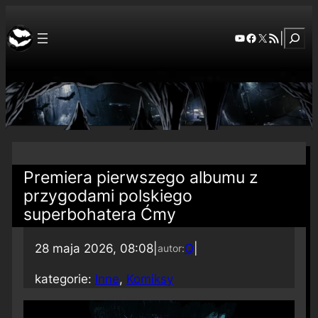
Szuka
YouTube
Facebook
X
RSS Feed
|
Premiera pierwszego albumu z
przygodami polskiego
superbohatera Ćmy
28 maja 2026, 08:08
|
Q
|
autor:
kategorie:
Inne
, 
Komiksy