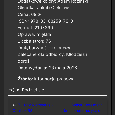
Dodatkowe kolory: Adam Roziński
Okładka: Jakub Oleksów
Cena: 69 zł
ISBN: 978-83-68259-78-0
Format: 210×290
Oprawa: miękka
Liczba stron: 76
Druk/barwność: kolorowy
Zalecane dla odbiorcy: Młodzież i
dorośli
Data wydania: 28 maja 2026
Źródło:
Informacja prasowa
Podziel się
←
Z Groty Nietoperza –
Volker Bertelmann
Odcinek 58
skomponuje muzykę do