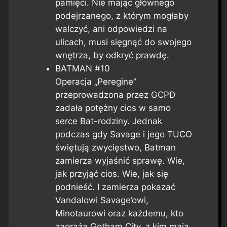
pamięci. Nie mając głównego
podejrzanego, z którym mogłaby
walczyć, ani odpowiedzi na
ulicach, musi sięgnąć do swojego
wnętrza, by odkryć prawdę.
BATMAN #10
Operacja „Peregine”
przeprowadzona przez GCPD
zadała potężny cios w samo
serce Bat-rodziny. Jednak
podczas gdy Savage i jego TUCO
świętują zwycięstwo, Batman
zamierza wyjaśnić sprawę. Wie,
jak przyjąć cios. Wie, jak się
podnieść. I zamierza pokazać
Vandalowi Savage’owi,
Minotaurowi oraz każdemu, kto
zagraża Gotham City, z kim mają