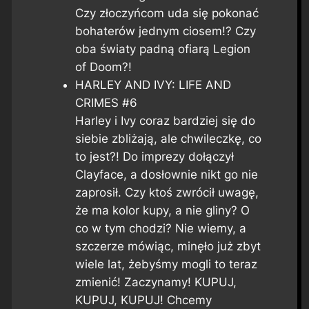
Czy złoczyńcom uda się pokonać
bohaterów jednym ciosem!? Czy
oba światy padną ofiarą Legion
of Doom?!
HARLEY AND IVY: LIFE AND
CRIMES #6
Harley i Ivy coraz bardziej się do
siebie zbliżają, ale chwileczkę, co
to jest?! Do imprezy dołączył
Clayface, a dosłownie nikt go nie
zaprosił. Czy ktoś zwrócił uwagę,
że ma kolor kupy, a nie gliny? O
co w tym chodzi? Nie wiemy, a
szczerze mówiąc, minęło już zbyt
wiele lat, żebyśmy mogli to teraz
zmienić! Zaczynamy! KUPUJ,
KUPUJ, KUPUJ! Chcemy