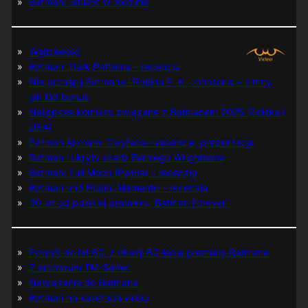
Batman: Śmierć w rodzinie
Wątpliwość
Batman: Dark Patterns – recenzja
Nie prześpij Batmana i Robina P. K. Johnsona + zimny
jak lód bonus
Najlepsze komiksy związane z Batmanem 2025 (Polska i
USA)
Batman Arkham: Clayface – recenzja, prezentacja
Batman i ukryty skarb Berniego Wrightsona
Batman: Full Moon (Pełnia) – recenzja
Batman and Robin: Memento – recenzja
30 lat od polskiej premiery „Batman Forever”
Powrót do lat 60. z okazji 60-lecia premiery Batmana
Z archiwum TM-Semic
Nawiązania do Batmana
Batman na kasetach video