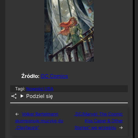
Źródło:
DC Comics
Tagi:
Nowości USA
Podziel się
←
Volker Bertelmann
„DC/Marvel: The Cosmic
skomponuje muzykę do
Kiss Caper & Other
„Clayface’a”
Stories” we wrześniu
→