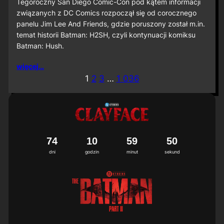
S
Tegoroczny San Diego Comic-Con pod kątem informacji
D
związanych z DC Comics rozpoczął się od corocznego
C
panelu Jim Lee And Friends, gdzie poruszony został m.in.
C
temat historii Batman: H2SH, czyli kontynuacji komiksu
2
Batman: Hush.
0
2
6
więcej…
:
1
2
3
…
1 036
M
i
ę
d
z
y
n
7
4
1
0
5
9
4
7
8
a
dni
godzin
minut
sekund
r
o
d
o
w
a
p
r