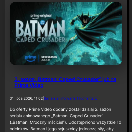
t
y
N
i
e
t
o
p
e
r
z
a
–
O
d
2. sezon „Batman: Caped Crusader” już na
c
Prime Video
i
n
e
d
31 lipca 2026, 11:02
|
Seriale animowane
|
1 komentarz
k
o
6
2
Do oferty Prime Video dodany został dzisiaj 2. sezon
0
.
serialu animowanego „Batman: Caped Crusader”
s
(„Batman: Mroczny mściciel”). Udostępniono wszystkie 10
e
odcinków. Batman i jego sojusznicy jednoczą siły, aby
z