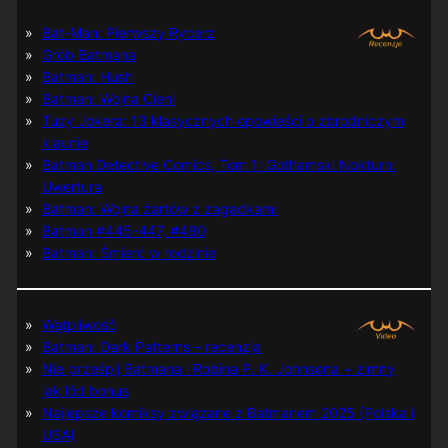
Bat-Man: Pierwszy Rycerz
Grób Batmana
Batman: Hush
Batman: Wojna Cieni
Tuzy Jokera: 13 klasycznych opowieści o zbrodniczym
klaunie
Batman Detective Comics, Tom 1: Gothamski Nokturn:
Uwertura
Batman: Wojna żartów z zagadkami
Batman #445-447, #480
Batman: Śmierć w rodzinie
Wątpliwość
Batman: Dark Patterns – recenzja
Nie prześpij Batmana i Robina P. K. Johnsona + zimny
jak lód bonus
Najlepsze komiksy związane z Batmanem 2025 (Polska i
USA)