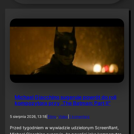
Michael Giacchino sugeruje powrót do roli
kompozytora przy „The Batman: Part II”
d
5 sierpnia 2026, 13:18
|
Filmy
, 
Video
|
1 komentarz
o
M
Przed tygodniem w wywiadzie udzielonym ScreenRant,
i