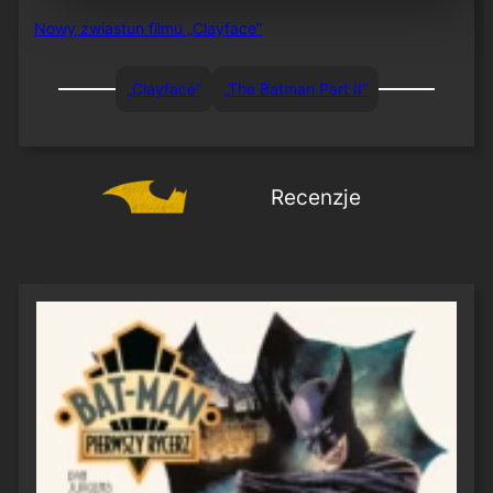
Nowy zwiastun filmu „Clayface”
„Clayface”
„The Batman Part II”
Recenzje