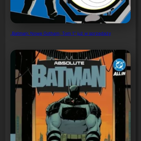
„Batman: Nowe Gotham, Tom 1” już w sprzedaży