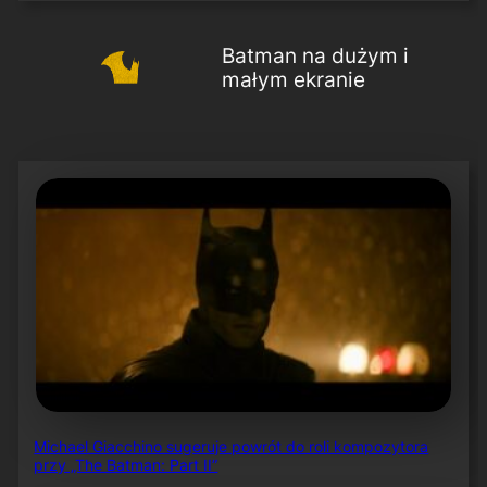
Batman na dużym i
małym ekranie
Michael Giacchino sugeruje powrót do roli kompozytora
przy „The Batman: Part II”