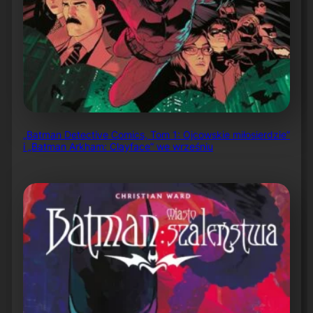
„Batman Detective Comics, Tom 1: Ojcowskie miłosierdzie”
i „Batman Arkham: Clayface” we wrześniu