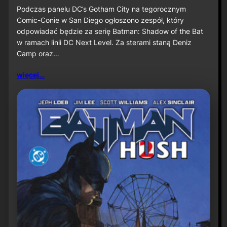
u
S
Podczas panelu DC’s Gotham City na tegorocznym
ż
D
Comic-Conie w San Diego ogłoszono zespół, który
n
C
odpowiadać będzie za serię Batman: Shadow of the Bat
a
C
w ramach linii DC Next Level. Za sterami staną Deniz
P
2
r
Camp oraz…
0
i
2
m
6
więcej…
e
:
V
D
i
e
d
n
e
i
o
z
C
a
m
p
o
r
a
z
J
a
v