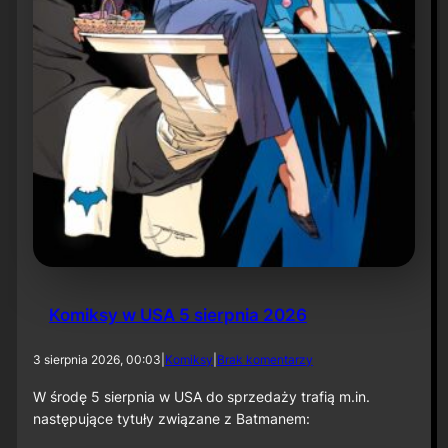
r
ó
t
d
o
r
o
l
i
k
o
m
p
o
z
y
t
Komiksy w USA 5 sierpnia 2026
o
r
a
d
3 sierpnia 2026, 00:03
|
Komiksy
|
Brak komentarzy
p
o
r
K
W środę 5 sierpnia w USA do sprzedaży trafią m.in.
z
o
następujące tytuły związane z Batmanem:
y
m
„