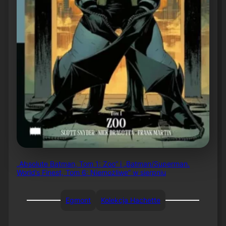
„Absolute Batman, Tom 1: Zoo” i „Batman/Superman.
World’s Finest, Tom 6: Niemożliwe” w sierpniu
Egmont
Kolekcja Hachette