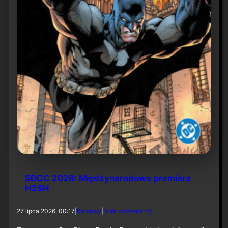
6
SDCC 2026: Międzynarodowa premiera
H2SH
d
27 lipca 2026, 00:17
|
Komiksy
|
Brak komentarzy
o