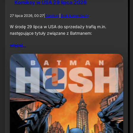
Komiksy w USA 29 lipca 2026
d
27 lipca 2026, 00:27
|
Komiksy
|
Brak komentarzy
o
K
W środę 29 lipca w USA do sprzedaży trafią m.in.
o
następujące tytuły związane z Batmanem:
m
i
więcej…
k
s
y
w
U
S
A
2
9
l
i
p
c
a
2
0
2