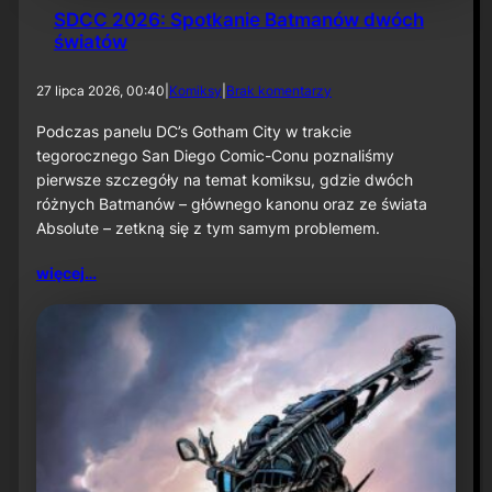
SDCC 2026: Spotkanie Batmanów dwóch
światów
d
27 lipca 2026, 00:40
|
Komiksy
|
Brak komentarzy
o
S
Podczas panelu DC’s Gotham City w trakcie
D
tegorocznego San Diego Comic-Conu poznaliśmy
C
pierwsze szczegóły na temat komiksu, gdzie dwóch
C
różnych Batmanów – głównego kanonu oraz ze świata
2
Absolute – zetkną się z tym samym problemem.
0
2
6
więcej…
:
S
p
o
t
k
a
n
i
e
B