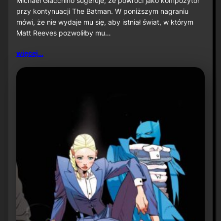
Michael Giacchino sugeruje, że powróci jako kompozytor
c
przy kontynuacji The Batman. W poniższym nagraniu
h
mówi, że nie wydaje mu się, aby istniał świat, w którym
a
Matt Reeves pozwoliłby mu…
e
l
G
więcej…
i
a
c
c
h
i
n
o
s
u
g
e
r
u
j
e
p
o
w