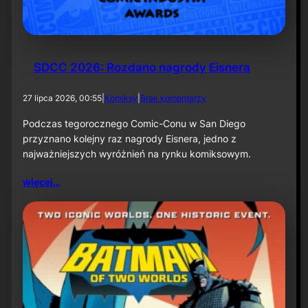
k
ą
–
i
n
f
SDCC 2026: Rozdano nagrody Eisnera
o
r
d
27 lipca 2026, 00:55
|
Komiksy
|
Brak komentarzy
m
o
a
S
Podczas tegorocznego Comic-Conu w San Diego
c
D
przyznano kolejny raz nagrody Eisnera, jedno z
j
C
a
najważniejszych wyróżnień na rynku komiksowym.
C
p
2
r
więcej…
0
a
2
s
6
o
:
w
R
a
o
z
d
a
n
o