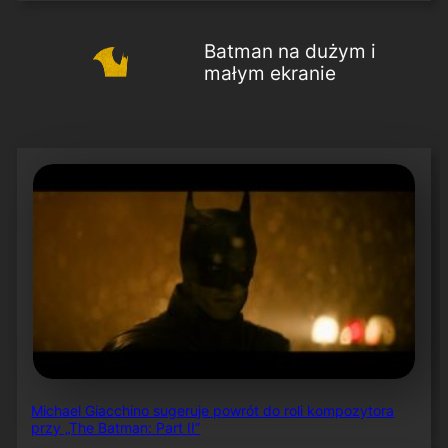
Batman na dużym i
małym ekranie
Michael Giacchino sugeruje powrót do roli kompozytora
przy „The Batman: Part II”