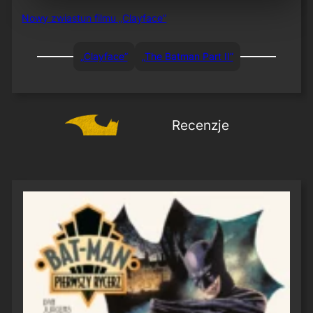
Nowy zwiastun filmu „Clayface”
„Clayface”
„The Batman Part II”
Recenzje