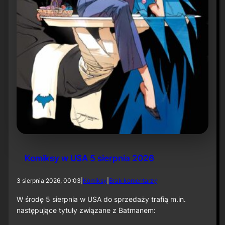
r
ó
t
d
o
r
o
l
i
k
o
m
p
o
z
y
t
Komiksy w USA 5 sierpnia 2026
o
r
a
d
3 sierpnia 2026, 00:03
|
Komiksy
|
Brak komentarzy
p
o
r
K
W środę 5 sierpnia w USA do sprzedaży trafią m.in.
z
o
następujące tytuły związane z Batmanem:
y
m
„