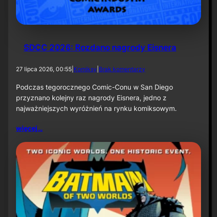
k
ą
–
i
n
f
SDCC 2026: Rozdano nagrody Eisnera
o
r
d
27 lipca 2026, 00:55
|
Komiksy
|
Brak komentarzy
m
o
a
S
Podczas tegorocznego Comic-Conu w San Diego
c
D
przyznano kolejny raz nagrody Eisnera, jedno z
j
C
a
najważniejszych wyróżnień na rynku komiksowym.
C
p
2
r
więcej…
0
a
2
s
6
o
:
w
R
a
o
z
d
a
n
o