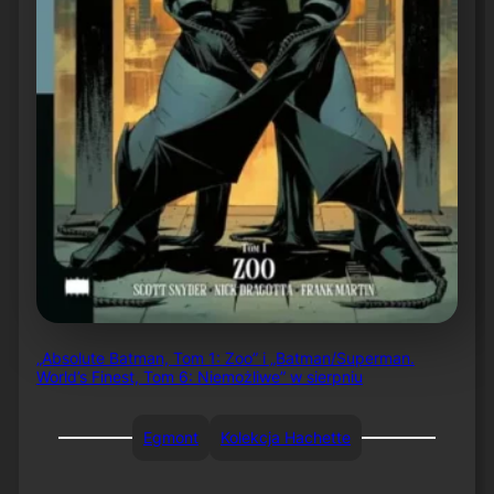
„Absolute Batman, Tom 1: Zoo” i „Batman/Superman.
World’s Finest, Tom 6: Niemożliwe” w sierpniu
Egmont
Kolekcja Hachette