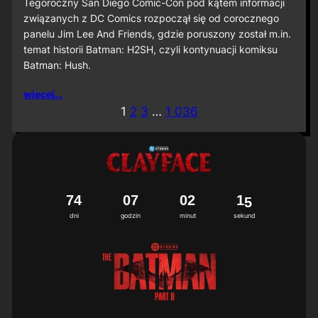
S
Tegoroczny San Diego Comic-Con pod kątem informacji
D
związanych z DC Comics rozpoczął się od corocznego
C
panelu Jim Lee And Friends, gdzie poruszony został m.in.
C
temat historii Batman: H2SH, czyli kontynuacji komiksu
2
Batman: Hush.
0
2
6
więcej…
:
1
2
3
…
1 036
M
i
ę
d
z
y
n
7
4
0
7
0
2
1
2
a
dni
godzin
minut
sekund
r
o
d
o
w
a
p
r