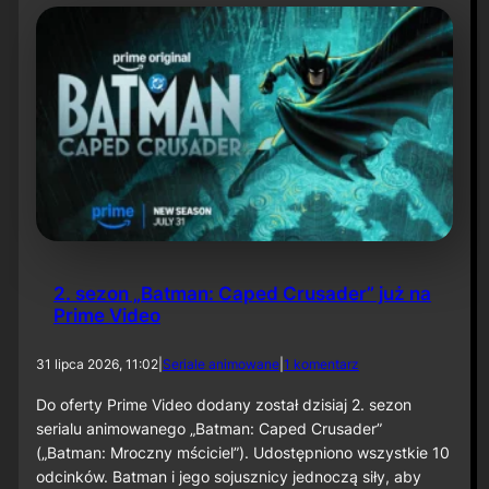
t
y
N
i
e
t
o
p
e
r
z
a
–
O
d
2. sezon „Batman: Caped Crusader” już na
c
Prime Video
i
n
e
d
31 lipca 2026, 11:02
|
Seriale animowane
|
1 komentarz
k
o
6
2
Do oferty Prime Video dodany został dzisiaj 2. sezon
0
.
serialu animowanego „Batman: Caped Crusader”
s
(„Batman: Mroczny mściciel”). Udostępniono wszystkie 10
e
odcinków. Batman i jego sojusznicy jednoczą siły, aby
z