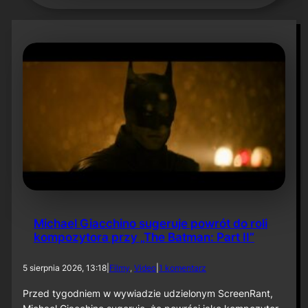
Michael Giacchino sugeruje powrót do roli
kompozytora przy „The Batman: Part II”
d
5 sierpnia 2026, 13:18
|
Filmy
, 
Video
|
1 komentarz
o
M
Przed tygodniem w wywiadzie udzielonym ScreenRant,
i