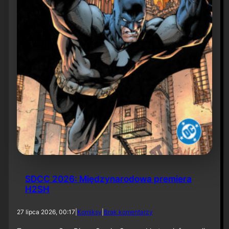
6
SDCC 2026: Międzynarodowa premiera
H2SH
d
27 lipca 2026, 00:17
|
Komiksy
|
Brak komentarzy
o