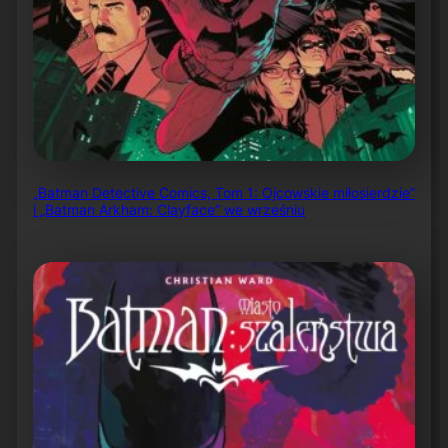
„Batman Detective Comics, Tom 1: Ojcowskie miłosierdzie”
i „Batman Arkham: Clayface” we wrześniu