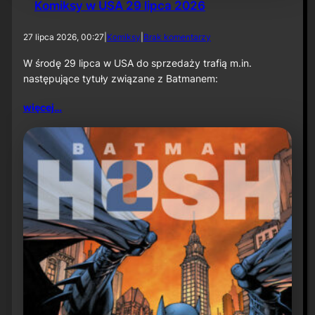
Komiksy w USA 29 lipca 2026
d
27 lipca 2026, 00:27
|
Komiksy
|
Brak komentarzy
o
K
W środę 29 lipca w USA do sprzedaży trafią m.in.
o
następujące tytuły związane z Batmanem:
m
i
więcej…
k
s
y
w
U
S
A
2
9
l
i
p
c
a
2
0
2