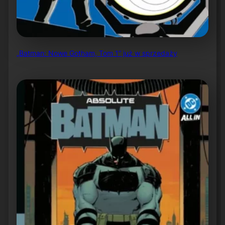
„Batman: Nowe Gotham, Tom 1” już w sprzedaży