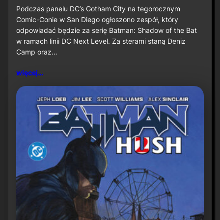
u
S
Podczas panelu DC’s Gotham City na tegorocznym
ż
D
Comic-Conie w San Diego ogłoszono zespół, który
n
C
odpowiadać będzie za serię Batman: Shadow of the Bat
a
C
w ramach linii DC Next Level. Za sterami staną Deniz
P
2
r
Camp oraz…
0
i
2
m
6
więcej…
e
:
V
D
i
e
d
n
e
i
o
z
C
a
m
p
o
r
a
z
J
a
v