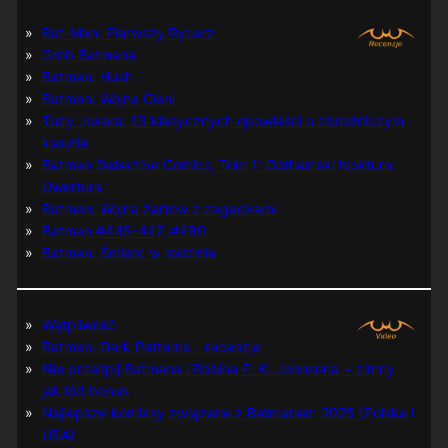
Bat-Man: Pierwszy Rycerz
Grób Batmana
Batman: Hush
Batman: Wojna Cieni
Tuzy Jokera: 13 klasycznych opowieści o zbrodniczym
klaunie
Batman Detective Comics, Tom 1: Gothamski Nokturn:
Uwertura
Batman: Wojna żartów z zagadkami
Batman #445-447, #480
Batman: Śmierć w rodzinie
Wątpliwość
Batman: Dark Patterns – recenzja
Nie prześpij Batmana i Robina P. K. Johnsona + zimny
jak lód bonus
Najlepsze komiksy związane z Batmanem 2025 (Polska i
USA)