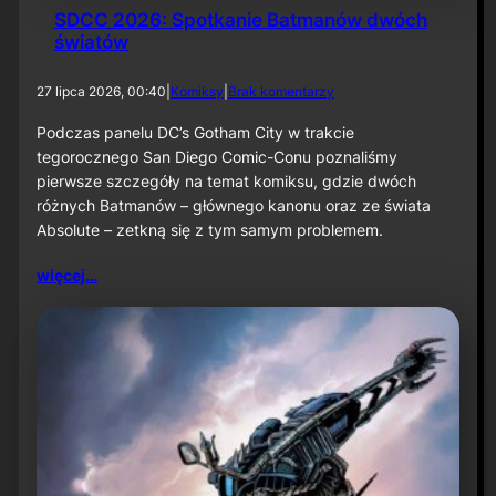
SDCC 2026: Spotkanie Batmanów dwóch
światów
d
27 lipca 2026, 00:40
|
Komiksy
|
Brak komentarzy
o
S
Podczas panelu DC’s Gotham City w trakcie
D
tegorocznego San Diego Comic-Conu poznaliśmy
C
pierwsze szczegóły na temat komiksu, gdzie dwóch
C
różnych Batmanów – głównego kanonu oraz ze świata
2
Absolute – zetkną się z tym samym problemem.
0
2
6
więcej…
:
S
p
o
t
k
a
n
i
e
B